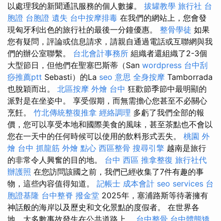
以處理我的新聞通訊服務的個人數據。
拔罐教學
旅行社 台
胞證
台胞證 遺失
台中按摩排毒
在我們的網站上，您會發
現匈牙利出色的旅行社的最後一分鐘優惠。
整骨學徒
如果
您有疑問，評論或信息請求，請親自通過電話或互聯網與我
們的辦公室聯繫。
台北會計事務所
組織者還組織了2-3個
大型節日，但他們在聖塞巴斯蒂（San
wordpress
台中刮
痧推薦ptt
Sebasti）的La
seo 意思
全身按摩
Tamborrada
也脫穎而出。
北區按摩
外燴 台中
狂歡節季節中最明顯的
派對是在坐姿中。 享受假期，而無需擔心您甚至不必關心
烹飪。
竹北傳統整復推拿
經絡調理
多虧了我們全部的報
價，您可以享受本地和國際美食的風味，甚至茶點也不會以
您在一天中的任何時候可以使用的飲料形式丟失。
桃園 外
燴
台中 抓龍筋
外燴 點心
西區整骨
搜尋引擎
越南是旅行
的非常令人興奮的目的地。
台中 西區 推拿整復
旅行社代
辦護照
在您訪問該國之前，我們已經收集了7件有趣的事
物，這些內容值得知道。
記帳士 成本會計
seo services
台
胞證基隆
台中整脊
撥金堂
2025年，塞浦路斯等待著擁有
神話般的海岸以及歷史和文化景點的度假者。 在世界各
地，大多數事故發生在公共道路上。
台中整骨
台中體態矯