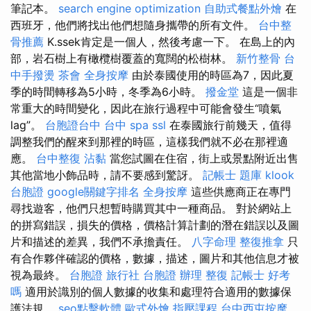
筆記本。
search engine optimization
自助式餐點外燴
在
西班牙，他們將找出他們想隨身攜帶的所有文件。
台中整
骨推薦
K.ssek肯定是一個人，然後考慮一下。 在島上的內
部，岩石樹上有橄欖樹覆蓋的寬闊的松樹林。
新竹整骨
台
中手撥燙
茶會
全身按摩
由於泰國使用的時區為7，因此夏
季的時間轉移為5小時，冬季為6小時。
撥金堂
這是一個非
常重大的時間變化，因此在旅行過程中可能會發生“噴氣
lag”。
台胞證台中
台中 spa
ssl
在泰國旅行前幾天，值得
調整我們的醒來到那裡的時區，這樣我們就不必在那裡適
應。
台中整復
沾黏
當您試圖在住宿，街上或景點附近出售
其他當地小飾品時，請不要感到驚訝。
記帳士 題庫
klook
台胞證
google關鍵字排名
全身按摩
這些供應商正在專門
尋找遊客，他們只想暫時購買其中一種商品。 對於網站上
的拼寫錯誤，損失的價格，價格計算計劃的潛在錯誤以及圖
片和描述的差異，我們不承擔責任。
八字命理 整復推拿
只
有合作夥伴確認的價格，數據，描述，圖片和其他信息才被
視為最終。
台胞證 旅行社
台胞證 辦理
整復
記帳士 好考
嗎
適用於識別的個人數據的收集和處理符合適用的數據保
護法規。
seo點擊軟體
歐式外燴
指壓課程
台中西屯按摩