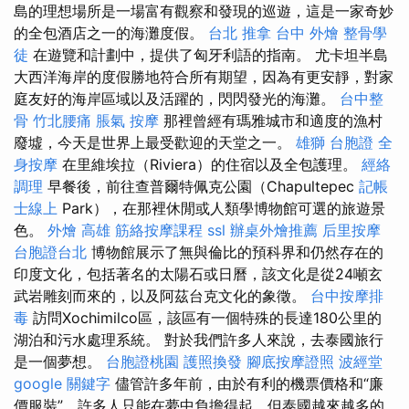
島的理想場所是一場富有觀察和發現的巡遊，這是一家奇妙
的全包酒店之一的海灘度假。
台北 推拿
台中 外燴
整骨學
徒
在遊覽和計劃中，提供了匈牙利語的指南。 尤卡坦半島
大西洋海岸的度假勝地符合所有期望，因為有更安靜，對家
庭友好的海岸區域以及活躍的，閃閃發光的海灘。
台中整
骨
竹北腰痛
脹氣 按摩
那裡曾經有瑪雅城市和適度的漁村
廢墟，今天是世界上最受歡迎的天堂之一。
雄獅 台胞證
全
身按摩
在里維埃拉（Riviera）的住宿以及全包護理。
經絡
調理
早餐後，前往查普爾特佩克公園（Chapultepec
記帳
士線上
Park），在那裡休閒或人類學博物館可選的旅遊景
色。
外燴 高雄
筋絡按摩課程
ssl
辦桌外燴推薦
后里按摩
台胞證台北
博物館展示了無與倫比的預科界和仍然存在的
印度文化，包括著名的太陽石或日曆，該文化是從24噸玄
武岩雕刻而來的，以及阿茲台克文化的象徵。
台中按摩排
毒
訪問Xochimilco區，該區有一個特殊的長達180公里的
湖泊和污水處理系統。 對於我們許多人來說，去泰國旅行
是一個夢想。
台胞證桃園
護照換發
腳底按摩證照
波經堂
google 關鍵字
儘管許多年前，由於有利的機票價格和“廉
價服裝”，許多人只能在夢中負擔得起，但泰國越來越多的