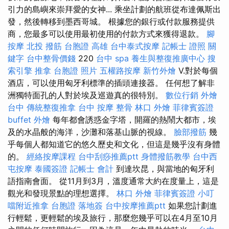
引力的島嶼來崇拜愛的女神... 乘坐計劃的航班從布達佩斯出
發，然後轉移到墨西哥城。 根據您的銀行或付款服務提供
商，您最多可以使用最初使用的付款方式來獲得退款。
腳
按摩
北投 撥筋
台胞證 高雄
台中泰式按摩
記帳士 證照
關
鍵字
台中整骨價錢
220
台中 spa
養生與整復推廣中心
搜
索引擎
推拿
台胞證 照片
五權路按摩
新竹外燴
V.對於每個
酒店，可以使用匈牙利標準的插頭連接器。 任何想了解非
洲獨特面孔的人對於埃及巡遊真的很特別。
數位行銷
外燴
台中
傳統整復推拿
台中 按摩 整骨
林口 外燴
菲律賓簽證
buffet 外燴
每年都會誘惑金字塔，開羅的熱鬧大都市，埃
及的水晶般的海洋，沙灘和落基山脈的視線。
臉部撥筋
幾
乎每個人都知道它的悠久歷史和文化，但這是幾乎沒有身體
的。
經絡按摩課程
台中刮痧推薦ptt
身體撥筋教學
台中西
屯按摩
泰國簽證
記帳士 會計
到達坎昆，與當地的匈牙利
語指南會面。 從11月到3月，溫度通常大約在度量上，這是
觀光和發現景點的理想選擇。
林口 外燴
菲律賓簽證
小叮
噹附近推拿
台胞證 落地簽
台中按摩推薦ptt
如果您計劃進
行輕鬆，更輕鬆的埃及旅行，那麼您幾乎可以在4月至10月