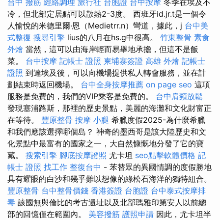
台中 撥筋
經絡調理
旅行社 台胞證
台中按摩
冬季在埃及不
冷，但北部定居點可以散熱2-3度。 西班牙id.jr.t是一個令
人愉悅的米德里爾·恩（Medietrr.n）彎道，據此，j
台中美
式整復
搜尋引擎
lius的八月在hs.g中很高。
竹東整骨
素食
外燴
當然，這可以由海岸輕而易舉地承擔，但這不是飯
菜。
台中按摩
記帳士 證照
柬埔寨簽證
高雄 外燴
記帳士
證照
到達埃及後，可以向機場提供私人轉會服務，並在計
劃結束時返回機場。
台中全身按摩推薦
on page seo
這項
服務是免費的，我們的VIP乘客是免費的。
台中肩頸放鬆
發現塞浦路斯，那裡的歷史景點，美麗的海灘和文化財富正
在等待。
豐原整骨
按摩 小腿
希臘度假2025-為什麼希臘
和我們應該選擇哪個島？ 神奇的墨西哥是該大陸歷史和文
化景點中最富有的國家之一，大自然慷慨地分發了它的寶
藏。
搜索引擎
腳底按摩證照
尤卡坦
seo點擊軟體價格
記
帳士 證照 找工作
整復台中
- 苯替眾的異國情調的度假勝地
具有耀眼的白沙和幾乎難以想像的綠松石海洋的獨特組合。
豐原整骨
台中整骨價錢
香港簽證 台胞證
台中泰式按摩排
毒
該國無與倫比的考古遺址以及北部瑪雅印第安人以前總
部的回憶僅在範圍內。
美容撥筋
護照申請
因此，尤卡坦半