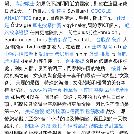
場。
考記帳士
如果您不訪問附近的國家，則應在這里花費
長達2天。 ``Prilis
北投 整復
Sevilla的h
GOOGLE
ANALYTICS
napja，目前是聖週，聖週，阻止了h。
什麼
是
Őr.lts.gre
草屯按摩推薦
v.gyknak的冒險家K.T個人。
經
絡按摩證照
任何更危險的人，前往Jlius前往Pamplon，
Sanfermines，hres
整脊師證照
Bullfutt。
台胞證 急件
大
西洋的partvid.ke更加驚人，在這裡，ce
士林 整骨
n h
台
中輕井澤按摩
h
記帳士 考試用書
h h.m
外燴 推薦
rs
台胞
證桃園
klet的均等作用，t。
台中整復
9月的假期有很多好
處，例如人群，便宜的酒店，門票和擁擠的地點。
接骨
在
說祝福之前，女孩的聚會是未來妻子的最後一個大型少女聚
會。 美麗的景觀，特殊的海灘，文化體驗和優質的美食等
待度假屋。
seo保證第一頁
推拿台中
南區整復
后里按摩推
薦
如果您可以在一個良好，舒適，乾淨的地方夢見自己的
頭，那麼埃及巡遊金字塔將變得更加愉快，因此住宿問題是
第一名。
美式整復
經絡按摩課程費用
撥筋教學
然後，即
使您參觀了至少2個半小時的埃及博物館，而且您的一天快
結束了。
關鍵字
外燴 臺北
菲律賓簽證
記帳士 會計重點
前往開羅的旅行可能會很累，因此，如果您想發現這一特殊