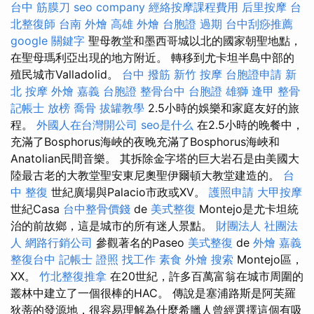
台中 筋膜刀
seo company
經絡按摩課程費用
后里按摩
台
北整復師
台南 外燴
高雄 外燴
台胞證 過期
台中刮痧推薦
google 關鍵字
聖母教堂和墨西哥城以北的國家朝聖地點，
在聖母瑪利亞出現的地方附近。 轉移到尤卡坦半島中部的
殖民城市Valladolid。
台中 撥筋
新竹 按摩
台胞證申請
新
北 按摩
外燴 嘉義
台胞證
整骨台中
台胞證 雄獅
逢甲 整骨
記帳士 放榜
喬骨
拔罐教學
2.5小時的娛樂和家庭友好的旅
程。
外國人在台灣開公司
seo是什么
在2.5小時的晚餐中，
充滿了Bosphorus海峽的夜晚充滿了Bosphorus海峽和
Anatolian民間音樂。 其拆除金字塔的巨大岩石是由美國大
陸最古老的大教堂聖安東尼奧聖伊爾頓大教堂建造的​​。
台
中 整復
世紀廣場與Palacio市政或XV。
護照申請
大甲按摩
世紀Casa
台中整骨價錢
de
美式整復
Montejo是尤卡坦統
治的前故鄉，這是城市的所有迷人景點。
財團法人 社團法
人
網路行銷公司
參觀著名的Paseo
美式整復
de
外燴 嘉義
整復台中
記帳士 證照 找工作
素食 外燴
搜索
Montejo區，
XX。
竹北整復推拿
在20世紀，許多百萬富翁在城市周圍的
叢林中建立了一個很棒的HAC。 傳說是塞浦路斯是阿芙羅
狄蒂的發源地，很容易理解為什麼希臘人曾經選擇這個有吸