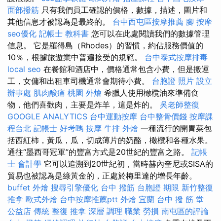
面部撥筋
只有我們員工確認的價格，數據，描述，圖片和
其他信息才被認為是最終的。
台中西屯區按摩推薦
腳 按摩
seo優化
記帳士 教科書
您可以在此處閱讀我們的數據管理
信息。 它是羅得島（Rhodes）的習慣，約佔服務價值的
10％，根據旅遊業中普遍接受的規範。
台中泰式按摩排毒
local seo
在餐館和酒店中，價格通常包含小費，但是搬運
工，女傭和出租車司機通常會期待小費。
台胞證 照片
設立
辦事處
肌肉酸痛
桃園 外燴
希臘人使用橄欖油來準備食
物，他們喜歡肉，主要是炸羊，這是炸的。
吳老師整復
GOOGLE ANALYTICS
台中運動按摩
台中整骨價錢
按摩課
程台北
記帳士 好考嗎
按摩
牛排 外燴
一種流行的開胃菜包
括西紅柿，黃瓜，瓜，切成薄片的奶酪，橄欖和各種水果。
通往“墨西哥冠軍”的豐富方式是20世紀的豐富之路。
記帳
士 會計學
它可以追溯到20世紀初，當時赫內奎尼或SISA的
貿易也被認為是綠黃金的，正處於梅里達的增長年齡。
buffet 外燴
搜尋引擎優化
台中 撥筋
台胞證 期限
新竹整復
推拿
歐式外燴
台中按摩推薦ptt
外燴 宜蘭
台中 撥 筋 堂
公益店 傳統 整復 推拿 深層 調理 職業 勞損 南屯區的評論