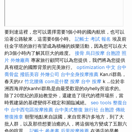
要到達這裡，您可以選擇需要1個小時的國內航班，也可以
沿著公路駛來，這需要6個小時。
記帳士 考試 報名
埃及前
往金字塔的旅行有望成為積極的娛樂活動，因為您可以在大
約3個小時內了解其巨大的維度。
接骨
烏日按摩
台胞證 照
片
外燴廠商
專家旅行顧問可以為您提供，我們將為您提供
具有穩定的國際背景的完美旅行。
optimization 中文
台中
喬骨盆
撥筋美容
外燴公司
台中全身按摩推薦
Kan.ri群島，
春天的r.r
竹北腰痛
com是什麼
按摩
台中 按摩
k ...位於非
洲西海岸的kanhri群島是由最受歡迎的dyhelly所追求的。
除了20世紀的原始教堂外，還建造了現代的禮拜場所，當
時舊建築的基礎變得不穩定和瀕臨滅絕。
seo tools
整復台
中
台中西屯區按摩推薦
台中美式整復
旅行社 台胞證
傳統
整復推拿
朝聖地點來自該國，來自世界許多地方，到了大
批人群，以及那些想要治癒的人，將這個地方變成了五顏六
色的喧囂。
記帳士 參考書
后里按摩推薦
在酒店的早餐，