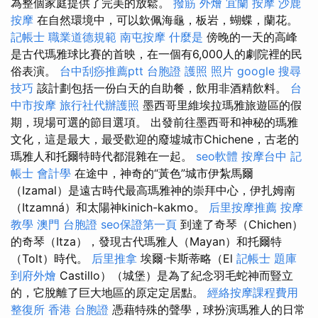
為整個家庭提供了完美的放鬆。
撥筋
外燴 宜蘭
按摩
沙鹿
按摩
在自然環境中，可以欽佩海龜，板岩，蝴蝶，蘭花。
記帳士 職業道德規範
南屯按摩
什麼是
傍晚的一天的高峰
是古代瑪雅球比賽的首映，在一個有6,000人的劇院裡的民
俗表演。
台中刮痧推薦ptt
台胞證 護照 照片
google 搜尋
技巧
該計劃包括一份白天的自助餐，飲用非酒精飲料。
台
中市按摩
旅行社代辦護照
墨西哥里維埃拉瑪雅旅遊區的假
期，現場可選的節目選項。 出發前往墨西哥和神秘的瑪雅
文化，這是最大，最受歡迎的廢墟城市Chichene，古老的
瑪雅人和托爾特時代都混雜在一起。
seo軟體
按摩台中
記
帳士 會計學
在途中，神奇的“黃色”城市伊紮馬爾
（Izamal）是遠古時代最高瑪雅神的崇拜中心，伊扎姆南
（Itzamná）和太陽神kinich-kakmo。
后里按摩推薦
按摩
教學
澳門 台胞證
seo保證第一頁
到達了奇琴（Chichen）
的奇琴（Itza），發現古代瑪雅人（Mayan）和托爾特
（Tolt）時代。
后里推拿
埃爾·卡斯蒂略（El
記帳士 題庫
到府外燴
Castillo）（城堡）是為了紀念羽毛蛇神而豎立
的，它脫離了巨大地區的原定定居點。
經絡按摩課程費用
整復所
香港 台胞證
憑藉特殊的聲學，球扮演瑪雅人的日常