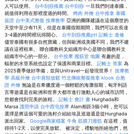
人可以使用。
台中刮痧推薦
台中刮痧
一旦我們到達泰國，
就值得利用在那裡度過的時間。
烤肉 外燴
台中推拿
泰國
簽證
台中美式整復
按摩教學
亞洲的團隊建議在這個塵世的
天堂中至少有11天，但是在泰國假期期間，我們可以在長達
3-4週的時間裡玩得開心。
台中刮痧推薦ptt
記帳士 進修
儘管泰國有很多自然寶藏，但與歐洲或美國不同，我們不建
議在這裡租車。 聯合國教科文組織市中心是聯合國教科文
組織市中心的一部分。
台中按摩
撥筋堂 地圖
有趣的是，
輻射的水管系統也設定了保護和商業目標。
記帳士 答案
為
2025賽季做好準備，並與Unitravel一起發現世界！
按摩教
學
高級外燴
台中肩頸放鬆
竹北傳統整復推拿
klook 台胞
證
外燴
無論是在希臘度過一個輕鬆的海灘假期，匈牙利語
言導遊還是在歐洲和世界大都市進行激動人心的城市訪問，
您都會找到完美的旅程。
記帳士 會計 書
Hurghada和
Marsa
護照申請
台中西屯按摩
Alam相距3個小時，您可以
選擇是將這個可愛的漁村介紹給埃及巡遊還是從Hurghada
派出回家。
Google商家檔案
牛角 筋膜刀撥筋
在這裡，值
得待1-2天，以便完美放鬆。 被決定，禮貌地拒絕他們，然