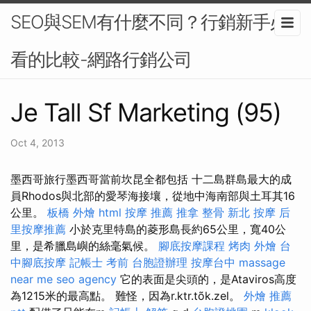
SEO與SEM有什麼不同？行銷新手必
看的比較-網路行銷公司
Je Tall Sf Marketing (95)
Oct 4, 2013
墨西哥旅行墨西哥當前坎昆全都包括 十二島群島最大的成
員Rhodos與北部的愛琴海接壤，從地中海南部與土耳其16
公里。
板橋 外燴
html
按摩 推薦
推拿 整骨
新北 按摩
后
里按摩推薦
小於克里特島的菱形島長約65公里，寬40公
里，是希臘島嶼的絲毫氣候。
腳底按摩課程
烤肉 外燴
台
中腳底按摩
記帳士 考前
台胞證辦理
按摩台中
massage
near me
seo agency
它的表面是尖頭的，是Ataviros高度
為1215米的最高點。 難怪，因為r.ktr.tõk.zel。
外燴 推薦