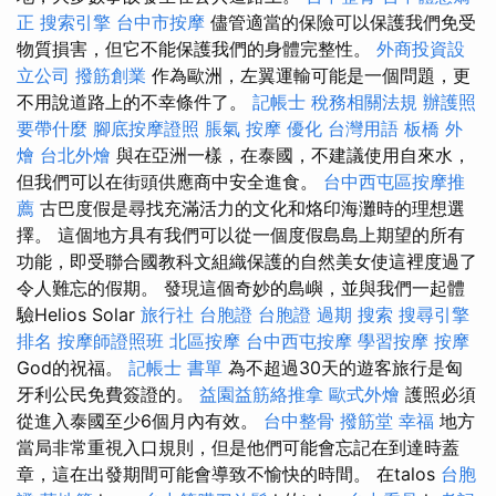
正
搜索引擎
台中市按摩
儘管適當的保險可以保護我們免受
物質損害，但它不能保護我們的身體完整性。
外商投資設
立公司
撥筋創業
作為歐洲，左翼運輸可能是一個問題，更
不用說道路上的不幸條件了。
記帳士 稅務相關法規
辦護照
要帶什麼
腳底按摩證照
脹氣 按摩
優化 台灣用語
板橋 外
燴
台北外燴
與在亞洲一樣，在泰國，不建議使用自來水，
但我們可以在街頭供應商中安全進食。
台中西屯區按摩推
薦
古巴度假是尋找充滿活力的文化和烙印海灘時的理想選
擇。 這個地方具有我們可以從一個度假島島上期望的所有
功能，即受聯合國教科文組織保護的自然美女使這裡度過了
令人難忘的假期。 發現這個奇妙的島嶼，並與我們一起體
驗Helios Solar
旅行社 台胞證
台胞證 過期
搜索
搜尋引擎
排名
按摩師證照班
北區按摩
台中西屯按摩
學習按摩
按摩
God的祝福。
記帳士 書單
為不超過30天的遊客旅行是匈
牙利公民免費簽證的。
益園益筋絡推拿
歐式外燴
護照必須
從進入泰國至少6個月內有效。
台中整骨
撥筋堂 幸福
地方
當局非常重視入口規則，但是他們可能會忘記在到達時蓋
章，這在出發期間可能會導致不愉快的時間。 在talos
台胞