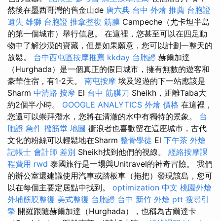
然後在墨西哥灣的舊金山de
唐六典
台中 外燴 推薦
台胞證
遺失
雄獅 台胞證
推拿整復
筋膜
Campeche（尤卡坦半島
的第一個城市）舉行信息。 在這裡，您甚至可以在四足動
物中了解沙漠的寶藏，但是如果願意，您可以計劃一整天的
放鬆。
台中西屯區按摩推薦
kkday 台胞證
赫爾加達
（Hurghada）是一個真正的假日城市，擁有無數的遊客和
豪華住宿，有1-2天。
南屯按摩
埃及巡遊的下一站應該是
Sharm
中清路 按摩
El
台中 筋膜刀
Sheikh，距離Taba大
約2個半小時。
GOOGLE ANALYTICS
外燴 價格
在這裡，
您還可以崇拜潛水，您將在清澈的水中有獨特的景象。
台
胞證 急件
撥筋堂 地圖
衝浪者也喜歡留在這座城市，古代
文化的粉絲可以輕鬆地在Sharm
整骨學徒
El
下午茶 外燴
記帳士 會計師 差別
Sheikh找到他們的視線。
經絡按摩課
程費用
rwd
泰國旅行是一場與Unitravel的神奇冒險。 我們
的辦公室還建議使用汽車或踏板車（拖把）發現該島，您可
以在每個主要定居點中找到。
optimization 中文
桃園外燴
外埔筋膜整復
美式整復
台胞證 台中
新竹 外燴 ptt
搜尋引
擎
開羅跟隨赫爾加達（Hurghada），也稱為古爾達卡