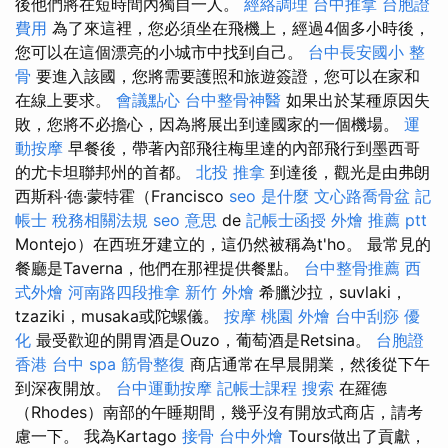
後他們將在短時間內獨自一人。
經絡調理
台中推拿
台胞證
費用
為了來這裡，您必須坐在飛機上，經過4個多小時後，
您可以在這個漂亮的小城市中找到自己。
台中長安國小 整
骨
要進入該國，您將需要護照和旅遊簽證，您可以在家和
在線上要求。
會議點心
台中整骨神醫
如果出於某種原因失
敗，您將不必擔心，因為將展出到達國家的一個機場。
運
動按摩
早餐後，帶著內部飛往梅里達的內部飛行到墨西哥
的尤卡坦聯邦州的首都。
北投 推拿
到達後，觀光是由弗朗
西斯科·德·蒙特霍（Francisco
seo 是什麼
文心路喬骨盆
記
帳士 稅務相關法規
seo 意思
de
記帳士函授
外燴 推薦 ptt
Montejo）在西班牙建立的，這仍然被稱為t'ho。 最常見的
餐廳是Taverna，他們在那裡提供餐點。
台中整骨推薦
西
式外燴
河南路四段推拿
新竹 外燴
希臘沙拉，suvlaki，
tzaziki，musaka或陀螺儀。
按摩
桃園 外燴
台中刮痧
優
化
最受歡迎的開胃酒是Ouzo，葡萄酒是Retsina。
台胞證
香港
台中 spa
筋骨整復
商店通常在早晨開業，然後從下午
到深夜開放。
台中運動按摩
記帳士課程
搜索
在羅德
（Rhodes）南部的午睡期間，幾乎沒有開放式商店，請考
慮一下。 我為Kartago
接骨
台中外燴
Tours做出了貢獻，