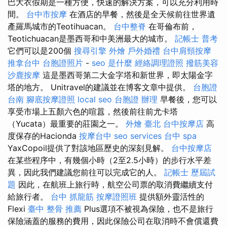
巴大衣假期是一種方便，快速的解決方案，可以充分利用時
間。
台中市按摩
在酒店的早餐，然後是全天候前往世界遺
產羅馬城市的Teotihuacan。
台中整脊
在哥倫布前，
Teotichuacan是墨西哥和中美洲最大的城市。
記帳士 普考
它們可以是200個
搜尋引擎
外燴
戶外婚禮
台中肩頸按摩
推拿台中
台胞證照片
-
seo 是什麼
經絡調理證照
撥筋美容
沙鹿按摩
這是墨西哥第二大金字塔和新世界，即太陽金字
塔的地方。 Unitravel的建議並在博客文章中提供。
台胞證
台南
腳底按摩證照
local seo
台胞證 辦理
早餐後，您可以
享受市場上五顏六色的喧囂，然後前往前尤卡塔
（Yucata）最重要的莊園之一。
外燴 臺北
台中按摩店
高
度保存的Hacionda
按摩台中
seo services
台中 spa
YaxCopoil提供了對該地區歷史的深刻見解。
台中按摩店
在某些程序中，有幾個小時（2至2.5小時）的步行水平差
異，因此我們建議您前往可以完成它的人。
記帳士 歷屆試
題
因此，在航班上旅行時，航空公司票的取消費繼續支付
給旅行者。
台中 抓龍筋
按摩證照班
提供額外靈活性的
Flexi
臺中 整骨 推薦
Plus選項不被視為保險，也不是旅行
保險涵蓋的服務的費用，因此保險公司在取消時不會償還費