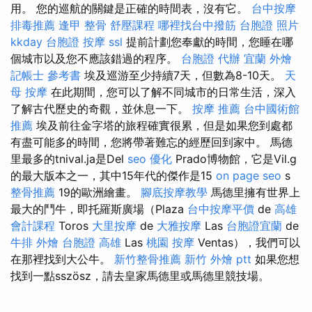
用。 您的巡航的關鍵是正確的時間表，沒有它。
台中按摩
排毒推薦
逢甲 整骨
舒壓課程
哪裡找台中撥筋
台胞證 照片
kkday 台胞證
按摩
ssl
提前計劃您奉獻的時間，您睡在哪
個城市以及您不應該錯過的程序。
台胞證 代辦
宜蘭 外燴
記帳士 參考書
埃及巡游至少持續7天，但數為8-10天。
天
母 按摩
在此期間，您可以了解不同城市的日常生活，深入
了解古代歷史的奇觀，並休息一下。
按摩 推薦
台中國術館
推薦
埃及前往金字塔的旅程確實很累，但是如果您到處都
有盡可能多的時間，您將帶著難忘的經歷回到家中。 馬德
里最多的tnival.ja是Del
seo 優化
Prado博物館，它是Vil.g
的最大版本之一，其中15年代的傑作是15
on page seo
s
整骨推薦
19的歐洲繪畫。
腳底按摩教學
馬德里擁有世界上
最大的鬥牛，即托羅斯廣場（Plaza
台中按摩平價
de
高雄
會計課程
Toros
大里按摩
de
大雅按摩
Las
台胞證宜蘭
de
牛排 外燴
台胞證 高雄
Las
桃園 按摩
Ventas），我們可以
在那裡找到大公牛。
新竹整骨推薦
新竹 外燴 ptt
如果您想
找到一點sszösz，請去皇家馬德里或馬德里競技場。