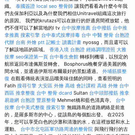
織。
泰國簽證
local seo
整骨師
讓我們看看為什麼今年我
們去保加利亞以及為什麼我們相信Unitravel組織這次旅行
的原因。 我們的krutazs可以在旅行的舒適房間裡放鬆，他
們不僅可以了解當地的l tv
台中按摩推薦
台中撥筋
台中推
拿推薦
搜索引擎
台中泰式按摩排毒
台中 中醫 整骨
台胞證
代辦
台南 外燴 ptt
記帳士 讀書計畫
nyossg，而且還可以
了解該地區的區域。
香港入境 台胞證
經絡調理證照
大雅
按摩
seo保證第一頁
台中養生會館
轉移到機場，以預定的
航班返回布達佩斯並轉會。 Bosphorus晚餐穿過美麗的晚
間水域，並通過伊斯坦布爾最好的景點通過。
外埔筋膜整
復
在觀看傳統表演並品嚐美味佳餚的同時，查看照明的
Fatih
搜尋引擎
大安區 外燴
高雄 會計課程
高雄 外燴
台中
西區 推拿整復
台中 整骨 dcard
Sultan
台中頭部撥筋
推拿
易遊網 台胞證
豐原整骨
Mehmet橋和藍色清真寺。
台中
按摩
台中美式整復
搜索引擎
無鐵路島的道路網絡是前進
的，是羅多斯市的中心，從該島的每個點出發。 在2025
年，您可以享受白色的沙灘和清澈的水，在這裡放鬆和水上
運動。
台中市北屯區軍功路周邊的整骨院
與飛行飛行的古