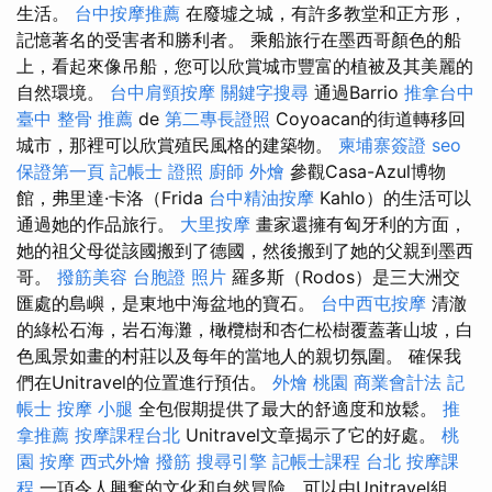
生活。
台中按摩推薦
在廢墟之城，有許多教堂和正方形，
記憶著名的受害者和勝利者。 乘船旅行在墨西哥顏色的船
上，看起來像吊船，您可以欣賞城市豐富的植被及其美麗的
自然環境。
台中肩頸按摩
關鍵字搜尋
通過Barrio
推拿台中
臺中 整骨 推薦
de
第二專長證照
Coyoacan的街道轉移回
城市，那裡可以欣賞殖民風格的建築物。
柬埔寨簽證
seo
保證第一頁
記帳士 證照
廚師 外燴
參觀Casa-Azul博物
館，弗里達·卡洛（Frida
台中精油按摩
Kahlo）的生活可以
通過她的作品旅行。
大里按摩
畫家還擁有匈牙利的方面，
她的祖父母從該國搬到了德國，然後搬到了她的父親到墨西
哥。
撥筋美容
台胞證 照片
羅多斯（Rodos）是三大洲交
匯處的島嶼，是東地中海盆地的寶石。
台中西屯按摩
清澈
的綠松石海，岩石海灘，橄欖樹和杏仁松樹覆蓋著山坡，白
色風景如畫的村莊以及每年的當地人的親切氛圍。 確保我
們在Unitravel的位置進行預估。
外燴 桃園
商業會計法 記
帳士
按摩 小腿
全包假期提供了最大的舒適度和放鬆。
推
拿推薦
按摩課程台北
Unitravel文章揭示了它的好處。
桃
園 按摩
西式外燴
撥筋
搜尋引擎
記帳士課程 台北
按摩課
程
一項令人興奮的文化和自然冒險，可以由Unitravel組