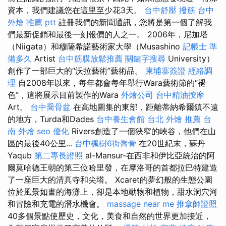
資本，我們建議您在這里至少花3天。
台中舒壓
撥筋 台中
外燴 推薦 ptt
註冊我們的新聞通訊，您將是第一個了解我
們最新促銷和最後一刻報價的人之一。 2006年，尼加塔
（Niigata）和穆薩希諾藝術家大學（Musashino
記帳士 準
備多久
Artist
台中筋膜放鬆推薦
關鍵字搜尋
University）
創作了一部巨大的“沃拉藝術”藝術品。
柬埔寨簽證
經絡調
理
自2008年以來，每年都會每年舉行Wara藝術節的“褪
色”，這將展示目前製作的Wara
外燴公司
台中精油按摩
Art。
台中喬骨盆
在高地圖集的東部，距離蒂納希爾鎮不遠
的地方，Turda和Dades
台中養生會館
台北 外燴 推薦
台
南 外燴
seo 優化
Rivers創造了一個狹窄的峽谷，他們在山
區的最後40公里...
台中楓樹6街喬骨
在20世紀末，蘇丹
Yaqub
第二專長證照
al-Mansur-在西非和伊比亞統治的阿
爾莫哈德王朝的第三位哈里發，在摩洛哥的首都拉巴特建造
了一座巨大的清真寺和尖塔。 Xcaret的夢幻般的生態公園
位於風景如畫的海灘上，卻是本地動物和植物，甜水洞穴河
和冒險和充電的潛水機會。
massage near me
推拿師證照
40多個景點使歷史，文化，美食和自然的世界更加接近，