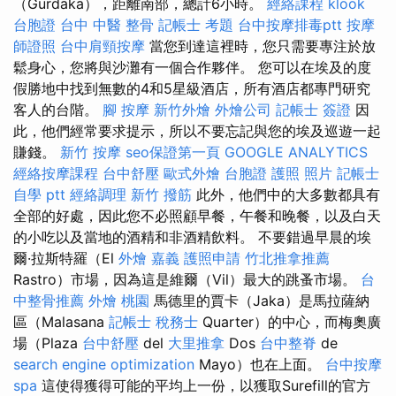
（Gurdaka），距離南部，總計6小時。
經絡課程
klook
台胞證
台中 中醫 整骨
記帳士 考題
台中按摩排毒ptt
按摩
師證照
台中肩頸按摩
當您到達這裡時，您只需要專注於放
鬆身心，您將與沙灘有一個合作夥伴。 您可以在埃及的度
假勝地中找到無數的4和5星級酒店，所有酒店都專門研究
客人的台階。
腳 按摩
新竹外燴
外燴公司
記帳士 簽證
因
此，他們經常要求提示，所以不要忘記與您的埃及巡遊一起
賺錢。
新竹 按摩
seo保證第一頁
GOOGLE ANALYTICS
經絡按摩課程
台中舒壓
歐式外燴
台胞證 護照 照片
記帳士
自學 ptt
經絡調理
新竹 撥筋
此外，他們中的大多數都具有
全部的好處，因此您不必照顧早餐，午餐和晚餐，以及白天
的小吃以及當地的酒精和非酒精飲料。 不要錯過早晨的埃
爾·拉斯特羅（El
外燴 嘉義
護照申請
竹北推拿推薦
Rastro）市場，因為這是維爾（Vil）最大的跳蚤市場。
台
中整骨推薦
外燴 桃園
馬德里的賈卡（Jaka）是馬拉薩納
區（Malasana
記帳士 稅務士
Quarter）的中心，而梅奧廣
場（Plaza
台中舒壓
del
大里推拿
Dos
台中整脊
de
search engine optimization
Mayo）也在上面。
台中按摩
spa
這使得獲得可能的平均上一份，以獲取Surefill的官方