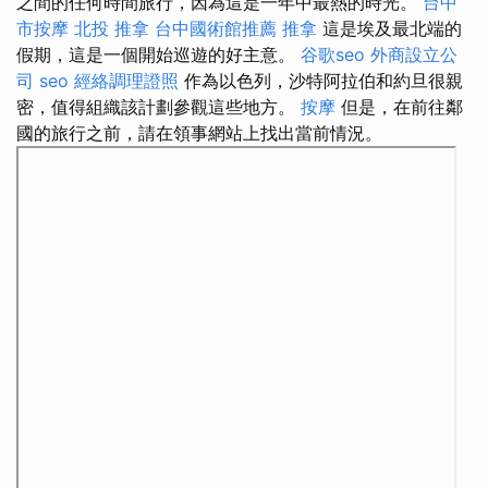
之間的任何時間旅行，因為這是一年中最熱的時光。
台中
市按摩
北投 推拿
台中國術館推薦
推拿
這是埃及最北端的
假期，這是一個開始巡遊的好主意。
谷歌seo
外商設立公
司
seo
經絡調理證照
作為以色列，沙特阿拉伯和約旦很親
密，值得組織該計劃參觀這些地方。
按摩
但是，在前往鄰
國的旅行之前，請在領事網站上找出當前情況。