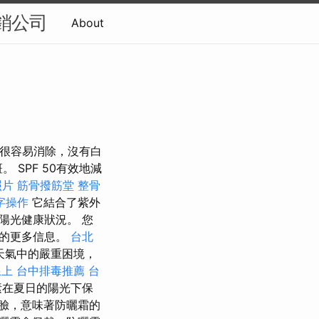
銷公司
About
acy 它很容易消除，沒有白
SPF 50有效地減
照片
筋骨撥筋堂
整骨
字操作
它結合了紫外
陽光健康狀況。 您
膚的更多信息。
台北
天氣中的嚴重困境，
線上
台中排毒推薦
台
素在夏日的陽光下保
臉，意味著防曬霜的