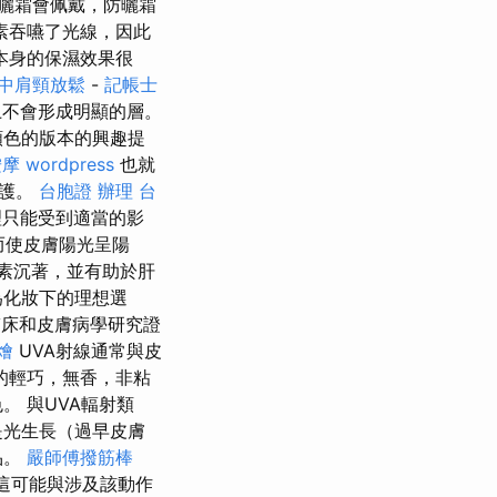
曬霜會佩戴，防曬霜
素吞嚥了光線，因此
本身的保濕效果很
中肩頸放鬆
-
記帳士
上不會形成明顯的層。
顏色的版本的興趣提
按摩
wordpress
也就
保護。
台胞證 辦理
台
理只能受到適當的影
而使皮膚陽光呈陽
素沉著，並有助於肝
為化妝下的理想選
床和皮膚病學研究證
燴
UVA射線通常與皮
的輕巧，無香，非粘
 與UVA輻射類
是光生長（過早皮膚
品。
嚴師傅撥筋棒
），這可能與涉及該動作