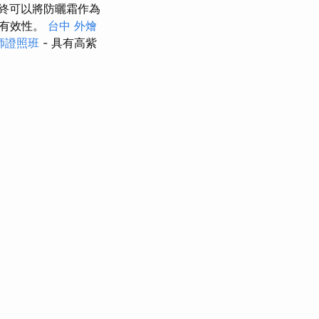
終可以將防曬霜作為
其有效性。
台中 外燴
師證照班
- 具有高紫