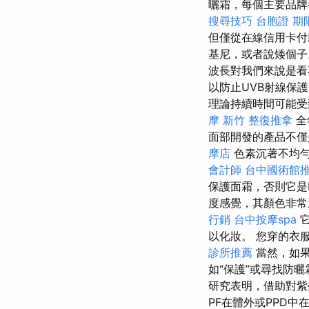
曬霜，每個主要品牌
搜尋技巧
台胞證 期
但僅從在線信用卡
基尼，或者說矮個子
波長對我們來說是看
以防止UVB射線保
理論持續時間可能受
摩
新竹 整復推拿
全
面部開發的產品不
摩店
色素沉著不均勻
會計師
台中國術館
保護面霜，否則它是
度感覺，其顏色非常
行銷
台中按摩spa
它
以化妝。 您穿的衣
診所推薦
當然，如果
如“保護”或尋找防
研究表明，借助對紫
PF在體外或PPD中