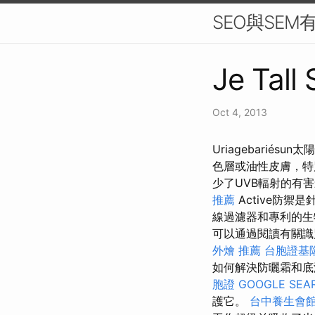
SEO與SE
Je Tall
Oct 4, 2013
Uriagebariésu
色層或油性皮膚，特別
少了UVB輻射的有害
推薦
Active防禦
線過濾器和專利的生
可以通過閱讀有關識
外燴 推薦
台胞證基
如何解決防曬霜和底
胞證
GOOGLE SEA
護它。
台中養生會