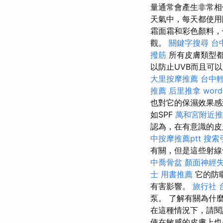
量通常會產生非常相
天氣中，每天都使用
霜面霜和彩色顏料，
觀。
關鍵字搜尋
台
撥筋
所有皮膚類型都
以防止UVB而且可
大里按摩推薦
台中
推薦
后里推拿
word
也對它的保濕效果感
如SPF
萬和宮附近推
認為，在有意識的皮
中按摩推薦ptt
搜索
有關，但是這些射線
中喬骨盆
顏面神經
士 用書推薦
它的防
有害影響。
旅行社 
泵。 了解有關為什
在這種情況下，請
使在敏感的皮膚上