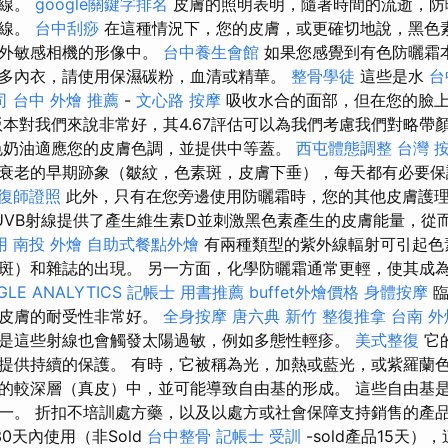
光線。
google關鍵字排名
皮膚的照明表明，隨著時間的流逝，防
外線。
台中刮痧
在這種情況下，您的皮膚，或更確切地說，黑色
紫外敏感相機的形像中。
台中養生會館
如果您感覺到有色防曬霜
多內衣，請使用保濕碳粉，血清或精華。
整骨學徒
這些是水
台
司
台中 外燴 推薦
-
文心路 按摩
吸收水合的面部，但在您的臉
本對我們來說非常好，其4.67評估可以為我們考慮我們對略帶
色奶油適應您的皮膚色調，並提供中等蓋。
西屯體態調整
台灣 
衰老的早期跡象（皺紋，色素斑，皮膚下垂），每天都有必要
復師證照
此外，只有在您旁邊使用防曬霜時，您的其他皮膚護
UVB射線提供了產生維生素D並刺激黑色素產生的皮膚能量，從
用
南投 外燴
自助式餐點外燴
有兩種類型的紫外線輻射可引起色
斑）和雜誌的出現。 另一方面，化學防曬霜通常更輕，使其成
GLE ANALYTICS
記帳士 用書推薦
buffet外燴價格
身體按摩
臨
於皮膚的耐受性非常好。
全身按摩
唐六典
新竹 整復推拿
台南 外
是這些射線也會觸發太陽過敏，例如多態性輕疹。
美式整復
它
提供持續的保護。 有時，它被稱為光，加熱或藍光，或紫羅蘭色。
的較深層（真皮）中，並可能導致自由基的形成。 這些自由基
一。 折扣不培訓處方藥，以及以處方或社會保障支持銷售的產
0天內使用（非Sold
台中整骨
記帳士 受訓
-sold產品15天