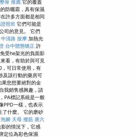
 整骨 推薦
它的覆蓋
的防曬霜，具有保濕
牌在許多方面都是相同
師證照班
它們可能是
公司的意見。 它們
。
中清路 按摩
加熱光
證
台中體態矯正
許
免受he架光的負面影
遠來看，有助於與可見
50，可日常使用，有
涉及該行動的藥房可
如果您想要絕對的金
自我銷售感興趣，請
，PA標記系統是一般
像PPD一樣，也表示
了什麼。 它的磨砂
中泡腳
天母 撥筋
唐六
陰影的情況下，它感
牌定位為彩色保濕