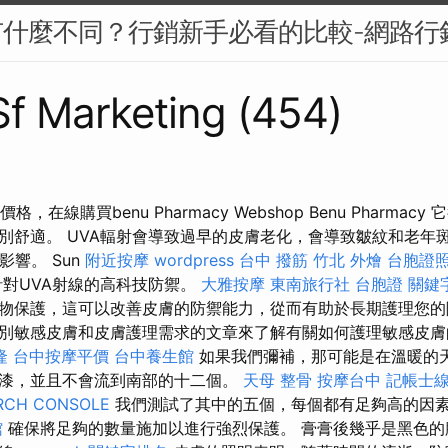
M有什麼不同？行銷新手必看的比較-網路行
 Sf Marketing (454)
n太陽價格，在線購買benu Pharmacy Webshop Benu Pharm
舒適。 UVA輻射會導致過早的皮膚老化，會導致皺紋和老年斑。 
影響。 Sun
附近按摩
wordpress
台中 撥筋
竹北 外燴
台胞證
是針對UVA射線的高科技防禦。
大雅按摩
東南旅行社 台胞證
關鍵
物保護，這可以改善皮膚的防禦能力，從而有助於長期護理您的
別敏感皮膚和皮膚護理需求的文章來了解有關如何護理敏感皮
隆
台中按摩平價
台中養生館
如果我們彌補，那可能是在溫暖的
漆，並且不會流到南部的十二個。
天母 整骨
按摩台中
記帳士
RCH CONSOLE
我們測試了其中的五個，每個都有足夠高的因
館
確保將足夠的數量施加以進行強烈保護。 膏膏後幾乎是黑色的