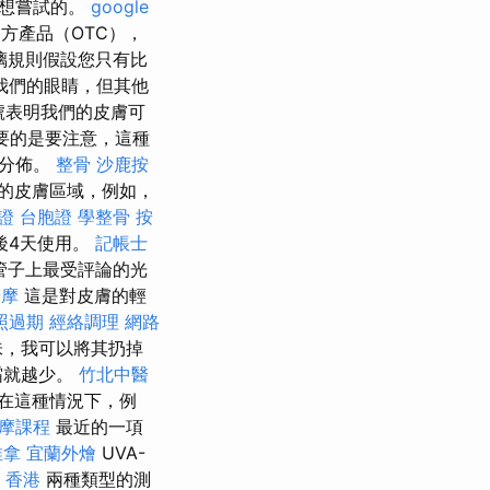
能想嘗試的。
google
方產品（OTC），
璃規則假設您只有比
我們的眼睛，但其他
號表明我們的皮膚可
要的是要注意，這種
或分佈。
整骨
沙鹿按
的皮膚區域，例如，
證 台胞證
學整骨
按
後4天使用。
記帳士
管子上最受評論的光
按摩
這是對皮膚的輕
照過期
經絡調理
網路
味，我可以將其扔掉
霜就越少。
竹北中醫
在這種情況下，例
摩課程
最近的一項
推拿
宜蘭外燴
UVA-
 香港
兩種類型的測