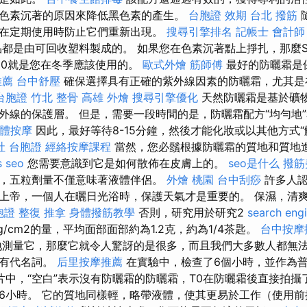
色素沉著的原因來降低黑色素的產生。
台胞證 效期
台北 撥筋
在定期使用時防止它們重新出現。
搜尋引擎排名
記帳士 會計師
都是由可回收塑料製成的。 如果您在色素沉著點上掙扎，那麼S
50就是您在冬季應該使用的。
歐式外燴
筋師傅
最好的防曬霜是
推薦
台中舒壓
確保選擇具有正確的紫外線因素的防曬霜，尤其是
台胞證
竹北 整骨
高雄 外燴
搜尋引擎優化
天然防曬霜是基於礦
外線的保護層。 但是，需要一段時間的是，防曬霜配方“均勻地
體按摩
因此，最好等待8-15分鐘，然後才能化妝或以其他方式“
社 台胞證
經絡按摩課程
當然，您必鬚根據防曬霜的質地和質地
s seo
您需要意識到它是如何散佈在皮膚上的。
seo是什么
撥筋
，五粒劑量不僅意味著液體伴侶。
外燴 桃園
台中刮痧
許多人認
上帝，一個人在曬日光浴時，保護天氣才是重要的。 保濕，清
胞證
整復 推拿
身體撥筋教學
否則，研究用於研究2
search engi
g/cm2的量，平均面部面部約為1.2克，約為1/4茶匙。
台中按摩
測量它，那麼它就令人驚訝的是很多，而且我們大多數人都無
具有代名詞。
后里按摩推薦
在實驗中，檢查了6個小時，並作為
中，“空白”表示沒有防曬霜的防曬霜，T0在防曬霜後直接拍攝了
後6小時。 它的質地同樣輕，略帶液體，使其更易於工作（使用前搖