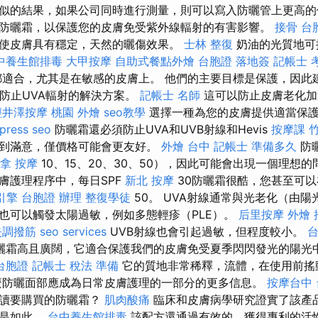
似的結果，如果公司同時進行測量，則可以寫入防曬管上更高的
防曬霜，以保護您的皮膚免受紫外線輻射的有害影響。
接骨
台
使皮膚具有穩定，天然的曬傷效果。
士林 整復
奶油的光質地可
中養生館排毒
大甲按摩
自助式餐點外燴
台胞證 落地簽
記帳士 
適合，尤其是在敏感的皮膚上。 他們的主要目標是保護，因此
以防止UVA輻射的解決方案。
記帳士 名師
這可以防止皮膚老化加
輕井澤按摩
桃園 外燴
seo教學
選擇一種為您的皮膚提供適當保
press seo
防曬霜還必須防止UVA和UVB射線和Hevis
按摩課
到滿意，僅價格可能會更友好。
外燴 台中
記帳士 準備多久
防
拿
按摩
10、15、20、30、50），因此可能會出現一個理想
膚護理程序中，每日SPF
新北 按摩
30防曬霜很酷，您甚至可以
引擎
台胞證 辦理
整復學徒
50。 UVA射線通常與光老化（由
也可以觸發太陽過敏，例如多態輕疹（PLE）。
后里按摩
外燴 推
失調撥筋
seo services
UVB射線也會引起過敏，但程度較小。
台
曬霜高且廣闊，它適合保護我們的皮膚免受夏季閃閃發光的陽光中U
台胞證
記帳士 稅法 準備
它的質地非常稀釋，流體，在使用前搖
麼防曬面部應成為日常皮膚護理的一部分的更多信息。
按摩台中
閱讀要購買的防曬霜？
肌肉酸痛
臨床和皮膚病學研究證實了該產
也是如此。
台中養生館排毒
該配方還通過有效的，獲得專利的活