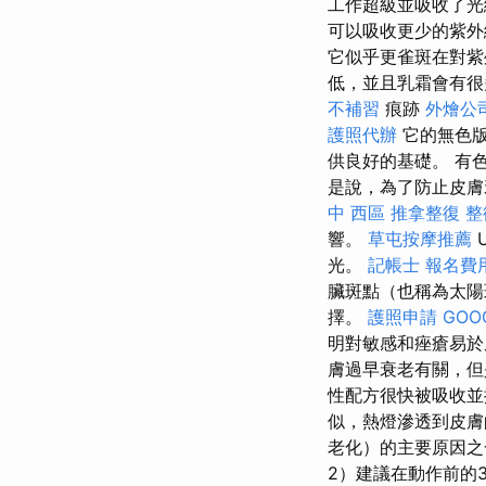
工作超級並吸收了
可以吸收更少的紫
它似乎更雀斑在對
低，並且乳霜會有很
不補習
痕跡
外燴公
護照代辦
它的無色版
供良好的基礎。 有
是說，為了防止皮膚
中 西區 推拿整復
整
響。
草屯按摩推薦
光。
記帳士 報名費
臟斑點（也稱為太陽
擇。
護照申請
GOO
明對敏感和痤瘡易
膚過早衰老有關，但
性配方很快被吸收並
似，熱燈滲透到皮膚
老化）的主要原因之
2）建議在動作前的3