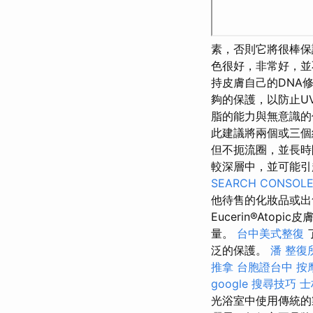
素，否則它將很棒保
色很好，非常好，並
持皮膚自己的DNA
夠的保護，以防止UV
脂的能力與無意識的
此建議將兩個或三個
但不扼流圈，並長
較深層中，並可能引
SEARCH CONSOL
他待售的化妝品或
Eucerin®Atop
量。
台中美式整復
泛的保護。
潘 整復
推拿
台胞證台中
按
google 搜尋技巧
士
光浴室中使用傳統