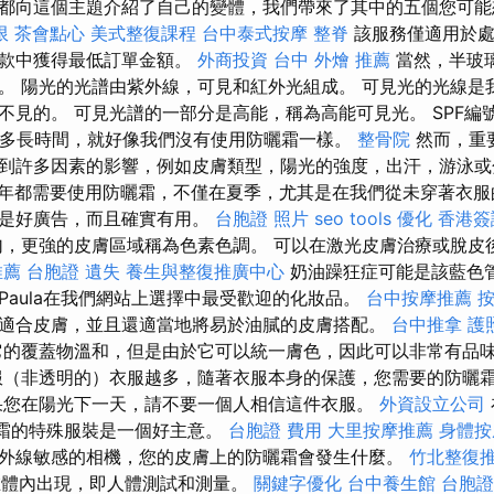
都向這個主題介紹了自己的變體，我們帶來了其中的五個您可
限
茶會點心
美式整復課程
台中泰式按摩
整脊
該服務僅適用於處
付款中獲得最低訂單金額。
外商投資
台中 外燴 推薦
當然，半玻
。 陽光的光譜由紫外線，可見和紅外光組成。 可見光的光線是
不見的。 可見光譜的一部分是高能，稱為高能可見光。 SPF編
護多長時間，就好像我們沒有使用防曬霜一樣。
整骨院
然而，重
到許多因素的影響，例如皮膚類型，陽光的強度，出汗，游泳
年都需要使用防曬霜，不僅在夏季，尤其是在我們從未穿著衣服
僅是好廣告，而且確實有用。
台胞證 照片
seo tools
優化
香港簽
，更強的皮膚區域稱為色素色調。 可以在激光皮膚治療或脫皮
推薦
台胞證 遺失
養生與整復推廣中心
奶油躁狂症可能是該藍色
Paula在我們網站上選擇中最受歡迎的化妝品。
台中按摩推薦
適合皮膚，並且還適當地將易於油膩的皮膚搭配。
台中推拿
護
的覆蓋物溫和，但是由於它可以統一膚色，因此可以非常有品
服（非透明的）衣服越多，隨著衣服本身的保護，您需要的防曬
您在陽光下一天，請不要一個人相信這件衣服。
外資設立公司
曬霜的特殊服裝是一個好主意。
台胞證 費用
大里按摩推薦
身體按
外線敏感的相機，您的皮膚上的防曬霜會發生什麼。
竹北整復
在體內出現，即​​人體測試和測量。
關鍵字優化
台中養生館
台胞證