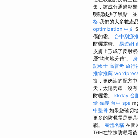
集，該成分通過影響
明顯減少了黑點，並
格
我們的大多數產品
optimization 中文
傷的霜。
台中刮痧
防曬霜時。
易遊網 
皮膚上形成了反射紫
層“均勻地分佈”。
身
記帳士 高普考
旅行
推拿推薦
wordpres
富，更奶油的配方中
天，太陽閃耀，沒有
防曬霜。
kkday 台
燴 嘉義
台中 spa
m
中整骨
如果您確切地
更多的防曬霜是更
霜。
團體名稱
在圖片
T6H在塗抹防曬霜