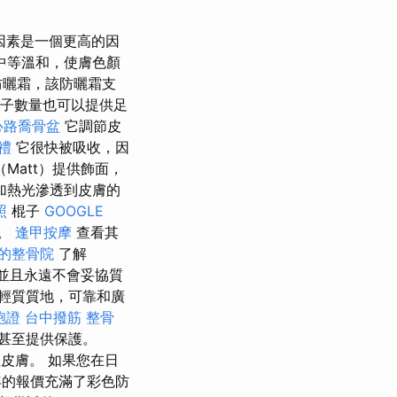
因素是一個更高的因
中等溫和，使膚色顏
防曬霜，該防曬霜支
子數量也可以提供足
心路喬骨盆
它調節皮
禮
它很快被吸收，因
Matt）提供飾面，
加熱光滲透到皮膚的
照
棍子
GOOGLE
部。
逢甲按摩
查看其
的整骨院
了解
並且永遠不會妥協質
輕質質地，可靠和廣
胞證
台中撥筋
整骨
甚至提供保護。
皮膚。 如果您在日
的報價充滿了彩色防