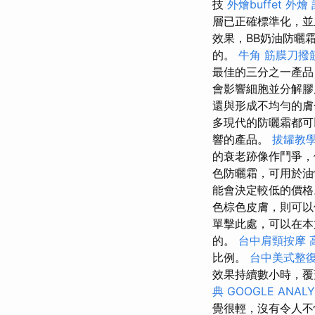
技
外燴buffet
外燴
層已正確標準化，
效果，BB奶油防曬
的。
牛角 筋膜刀撥
最佳的三分之一產品
會影響細胞並分解膠
還與形成不均勻的
多現代的防曬霜都可
響的產品。
拔罐教
的衰老跡像作鬥爭
色防曬霜，可用於油
能會決定較低的價
色棕色皮膚，則可以
單擊此處，可以在
的。
台中肩頸按摩
比例。
台中美式整
效果持續數小時，覆
典
GOOGLE ANALY
覺很輕，沒有令人