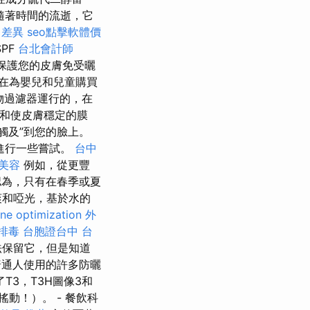
隨著時間的流逝，它
 差異
seo點擊軟體價
PF
台北會計師
保護您的皮膚免受曬
在為嬰兒和兒童購買
物過濾器運行的，在
”和使皮膚穩定的膜
觸及”到您的臉上。
進行一些嘗試。
台中
美容
例如，從更豐
為，只有在春季或夏
爽和啞光，基於水的
ne optimization
外
排毒
台胞證台中
台
法保留它，但是知道
普通人使用的許多防曬
T3，T3H圖像3和
動！）。 - 餐飲科