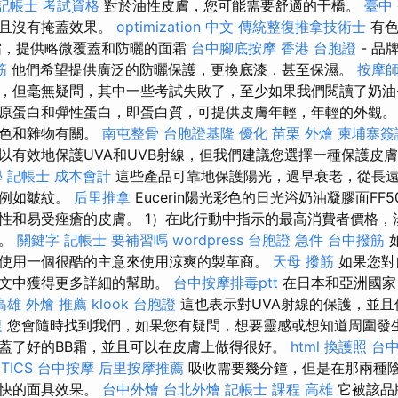
記帳士 考試資格
對於油性皮膚，您可能需要舒適的干橋。
臺中
並且沒有掩蓋效果。
optimization 中文
傳統整復推拿技術士
有色
霜，提供略微覆蓋和防曬的面霜
台中腳底按摩
香港 台胞證
- 品
筋
他們希望提供廣泛的防曬保護，更換底漆，甚至保濕。
按摩
，但毫無疑問，其中一些考試失敗了，至少如果我們閱讀了奶油
原蛋白和彈性蛋白，即蛋白質，可提供皮膚年輕，年輕的外觀
膚色和雜物有關。
南屯整骨
台胞證基隆
優化
苗栗 外燴
柬埔寨簽
以有效地保護UVA和UVB射線，但我們建議您選擇一種保護皮膚
學
記帳士 成本會計
這些產品可靠地保護陽光，過早衰老，從長
，例如皺紋。
后里推拿
Eucerin陽光彩色的日光浴奶油凝膠面FF
性和易受痤瘡的皮膚。 1）在此行動中指示的最高消費者價格，
格。
關鍵字
記帳士 要補習嗎
wordpress
台胞證 急件
台中撥筋
使用一個很酷的主意來使用涼爽的製革商。
天母 撥筋
如果您對
本文中獲得更多詳細的幫助。
台中按摩排毒ptt
在日本和亞洲國家
高雄 外燴 推薦
klook 台胞證
這也表示對UVA射線的保護，並且
復
您會隨時找到我們，如果您有疑問，想要靈感或想知道周圍發生
蓋了好的BB霜，並且可以在皮膚上做得很好。
html
換護照
台
TICS
台中按摩
后里按摩推薦
吸收需要幾分鐘，但是在那兩種
不快的面具效果。
台中外燴
台北外燴
記帳士 課程 高雄
它被該品