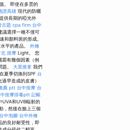
值。 即使在多雲的
胞證高雄
現代的防曬
提供長期的啞光外
考古題
cpa firm
台中
建議選擇一種不僅可
速和顏料斑的形成。
護水平的產品。
外燴
竹北 按摩
Light。 您
曬霜有幾個因素（例
的問題。
大里推拿
我們
在夏季切換到SPF
台
陽光過早造成的皮膚）
薦 ptt
台中按摩
台
中按摩排毒ptt
記帳
VA和UVB輻射的
動，然後在臉上三個
台中泡腳
台中外燴
品的良好耐受性，即
性成分硫代二醇富