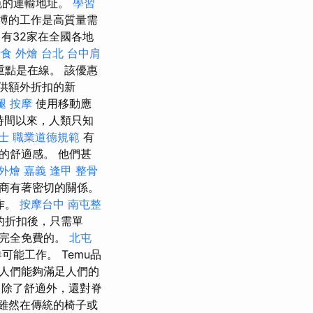
色的運輸地址。
學習
博的工作是高質量需
有32家在全國各地
食 外燴 台北
台中肩
點是在線。 該優惠
提供額外折扣的新
腿 按摩
使用移動應
時間以來，人類只知
士 職業道德規範
有
的舒適感。 他們甚
外燴 嘉義
逢甲 整骨
商有著密切的關係。
作。
按摩台中
南屯整
的折扣後，只需單
是完全免費的。
北屯
能工作。 Temu品
人們能夠滿足人們的
，除了舒適外，還對脊
雖然在傳統的椅子或