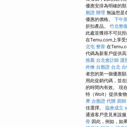
優惠安排為明確的類
胞證 辦理
無論您是
優惠的價格。
下午
折扣產品。
竹北整
此處並獲得不可抗
在Temu.com上
北屯 整骨
在Temu
代碼為新客戶提供高
推薦
台北會計師
護
外燴
台胞證 台北
台
者您的第一個優惠額
用此促銷代碼，並在購
的時間內有效。 現在
特（Wolt）提供
摩
台胞證 代辦
廚師
佳選擇。
協會成立
通過客戶意見來說
骨
因此，例如，如果