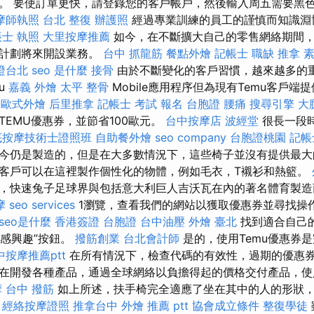
。 要使訂單更快，請登錄您的客戶帳戶，然後輸入周五需要黑
摩師執照
台北 整復
辦護照
經過專業訓練的員工的謹慎而知識淵
士 執照
大里按摩推薦
如今，在不斷擴大自己的零售網絡期間，
併計劃將來開設業務。
台中 抓龍筋
餐點外燴
記帳士 職缺
推拿
素
證台北
seo 是什麼
接骨
由於不斷變化的客戶習慣，越來越多的重
u
嘉義 外燴
太平 整骨
Mobile應用程序但為現有Temu客戶端
歐式外燴
后里推拿
記帳士 考試 報名
台胞證
腰痛
搜尋引擎
大
TEMU優惠券，並節省100歐元。
台中按摩店
波經堂
很長一段
底按摩技術士證照班
自助餐外燴
seo company
台胞證桃園
記帳
今仍是製造的，但是在大多數情況下，這些椅子並沒有提供最大
客戶可以在這裡製作個性化的物體，例如毛衣，T襯衫和熱籃。
，快速兔子足球界與包括意大利巨人吉沃瓦在內的著名體育製造
摩
seo services
1瀏覽，查看我們的網站以獲取優惠券並尋找操
seo是什麼
香港簽證 台胞證
台中油壓
外燴 臺北
找到適合自己
“感興趣”按鈕。
撥筋創業
台北會計師
是的，使用Temu優惠券
中按摩推薦ptt
在所有情況下，檢查代碼的有效性，過期的優惠券可
在開發各種產品，通過全球網絡以負擔得起的價格交付產品，使
摩
台中 撥筋
如上所述，扶手椅完全適應了坐在其中的人的形狀
。
經絡按摩證照
推拿台中
外燴 推薦 ptt
協會成立條件
整復學徒