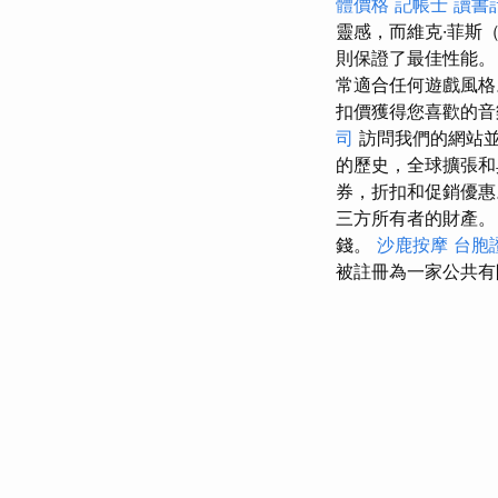
體價格
記帳士 讀書
靈感，而維克·菲斯（
則保證了最佳性能
常適合任何遊戲風
扣價獲得您喜歡的
司
訪問我們的網站並
的歷史，全球擴張
券，折扣和促銷優
三方所有者的財產
錢。
沙鹿按摩
台胞
被註冊為一家公共