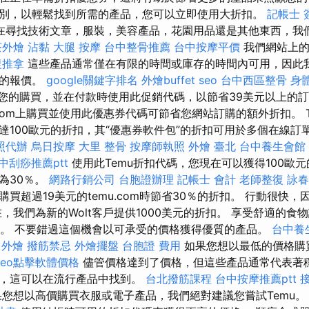
別，以輕鬆找到所需的產品，您可以立即使用大折扣。
記帳士 
在尋找技術文章，服裝，美容產品，花園用品還是其他東西，我
茶外燴
沾黏
大腿 按摩
台中整骨推薦
台中按摩平價
我們網站上的
復推拿
這些產品通常僅在有限的時間或庫存的時間內可用，因此
拒的報價。
google關鍵字排名
外燴buffet
seo
台中西區整骨
身
享受您的購買，並在付款時使用此促銷代碼，以節省39美元以上的
.com上購買並使用此優惠券代碼可節省您網站訂購的額外折扣。 
達100歐元的折扣，其“優惠券軟件包”的折扣可用於多個在線訂
照代辦
烏日按摩
大里 整骨
按摩師執照
外燴 臺北
台中養生會館
中刮痧推薦ptt
使用此Temu折扣代碼，您現在可以獲得100歐
為30％。
網路行銷公司
台胞證辦理
記帳士 會計
老師整復 詠春
買超過19美元的temu.com時節省30％的折扣。 行動很快
，我們為新的Wolt客戶提供1000美元的折扣。 享受舒適的食物
食物。 不要錯過這個機會以可承受的價格獲得優質的產品。
台中養
 外燴
撥筋禁忌
外燴擺盤
台胞證 費用
如果您想以最低的價格購買
seo點擊軟體價格
儘管價格達到了價格，但這些產品通常代表著
服，這可以在流行產品中找到。
台北撥筋課程
台中按摩推薦ptt
您想以高價購買衣服或電子產品，我們絕對建議您嘗試Temu