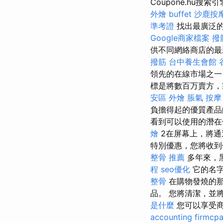
Coupone.hu
外燴 buffet
沙鹿按
準考證
找出最廣泛
Google商家檔案
撥
供不同網絡商店的最
撥筋
台中養生會館
領先的在線市場之一
標是將數百万賣方，
安區 外燴
脹氣 按摩
負擔得起的優質產
看到可以使用的潛在優
燴
2在屏幕上，將通
特別優惠，您將收
整骨 推薦
多年來，
程
seo優化
它的名字
整骨
在購物發燒的那
品。 您將清潔，並
是什麼
您可以享受
accounting firmcp