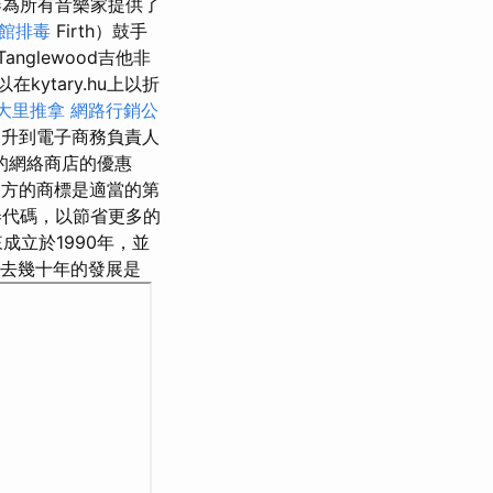
器為所有音樂家提供了
館排毒
Firth）鼓手
nglewood吉他非
kytary.hu上以折
大里推拿
網路行銷公
提升到電子商務負責人
的網絡商店的優惠
方的商標是適當的第
券代碼，以節省更多的
來成立於1990年，並
去幾十年的發展是