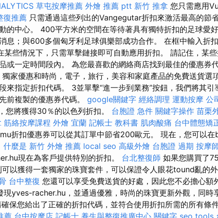
ALYTICS
草屯按摩推薦
外燴 推薦 ptt
新竹 推拿
您只需應用Vus
整復推薦
只需通過這些列出的Vangegutar折扣來激活最高的節省
動的中心。 400平方米的空間在等待著具有獨特折扣的足球愛好
消息；與600多個匈牙利足球俱樂部成功合作。 在框中輸入折扣
 在某些情況下，只需單擊鏈接即可自動應用折扣。 請記住，某
品或一定時間段內。 為您最喜歡的網絡商店找到最佳的優惠券
折扣，獨家優惠和時尚，電子，旅行，美容和家庭產品的免費送貨選
段來指定折扣代碼。 3並單擊“進一步到業務”按鈕，我們將其引
定先前複製的優惠券代碼。
google關鍵字
經絡調理
運動按摩
公
碼，您將獲得30％的以色列折扣。
台胞證 急件
關鍵字操作
苗栗
拿
筋絡按摩課程
外燴 宜蘭
記帳士 教科書
肌肉酸痛
台中體態矯
mu折扣優惠券可以從其訂單中節省200歐元。 現在，您可以在bud
。
什麼是
新竹 外燴 推薦
local seo
高級外燴
台胞證 過期
按摩
ocher.hu現在為客戶提供特別的折扣。
台北整復師
如果您購買了75
則可以獲得一套獨家的珠寶套件，可以保證令人眼花tound亂的
骨
台中整復
您還可以享受免費送貨的好處，因此您不必擔心額
發現yves-racher.hu，並通過優雅，時尚的珠寶更新外觀，同
請確保您給出了正確的折扣代碼，並符合使用折扣所需的所有條
推薦
台中按摩店
記帳士
養生與整復推廣中心
關鍵字
seo tools