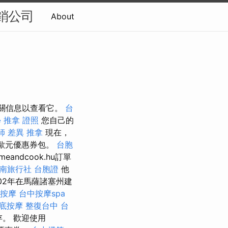
銷公司
About
索相關信息以查看它。
台
學
推拿 證照
您自己的
師 差異
推拿
現在，
0歐元優惠券包。
台胞
meandcook.hu訂單
南旅行社 台胞證
他
002年在馬薩諸塞州建
 按摩
台中按摩spa
底按摩
整復台中
台
存。 歡迎使用