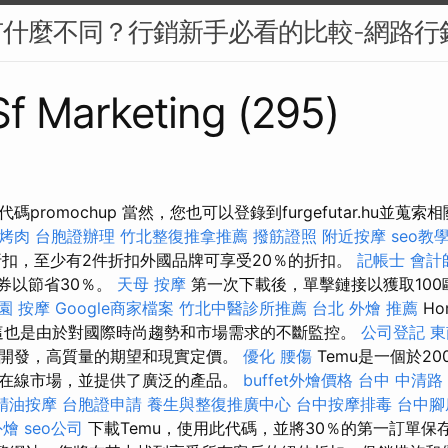
M有什麼不同？行銷新手必看的比較-網路行
 Sf Marketing (295)
promochup 當然，您也可以登錄到furgefutar.hu並蒐
 烤肉
台胞證辦理
竹北整復推拿推薦
撥筋證照
附近按摩
seo教
折扣，至少有2件折扣外國品牌可享受20％的折扣。
記帳士 會計
惠券以節省30％。
天母 按摩
第一次下載後，單擊鏈接以獲取10
園 按摩
Google商家檔案
竹北中醫診所推薦
台北 外燴 推薦
Ho
 這也是由於對國際時尚趨勢和市場需求的不斷監控。
公司登記
東
開發，高質量的期望和現實定價。
優化
腰傷
Temu是一個於2
在線市場，並提供了廣泛的產品。
buffet外燴價格
台中 中清路
精油按摩
台胞證申請
養生與整復推廣中心
台中按摩排毒
台中腳
外燴
seo公司
下載Temu，使用此代碼，並將30％的第一訂單保