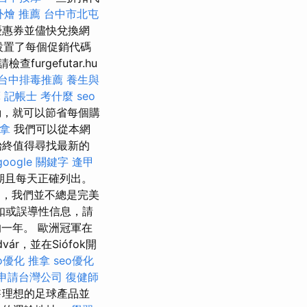
外燴 推薦
台中市北屯
優惠券並儘快兌換網
r設置了每個促銷代碼
urgefutar.hu
台中排毒推薦
養生與
摩
記帳士 考什麼
seo
，就可以節省每個購
推拿
我們可以從本網
始終值得尋找最新的
google 關鍵字
逢甲
期且每天正確列出。
，我們並不總是完美
扣或誤導性信息，請
的一年。 歐洲冠軍在
ár，並在Siófok開
eo優化
推拿
seo優化
申請台灣公司
復健師
售理想的足球產品並