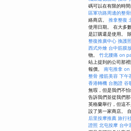
碼可以在有限的時
區軍功路周邊的整骨
絡商店。
推拿整復
使用日期。 在大多數情
是訂購還是使用。 
整復推廣中心
換護
西式外燴
台中筋膜
物。
竹北腰痛
on p
站上提到的公司那裡
報價。
南屯推拿
on
整骨
撥筋美容
下午
香港轉機 台胞證
谷歌
無瑕，但是我們不
告訴我們並從我們那裡
英格蘭舉行，但這不是唯
設了第一家商店。 自成立以
后里按摩推薦
旅行
證照
北屯按摩
台中