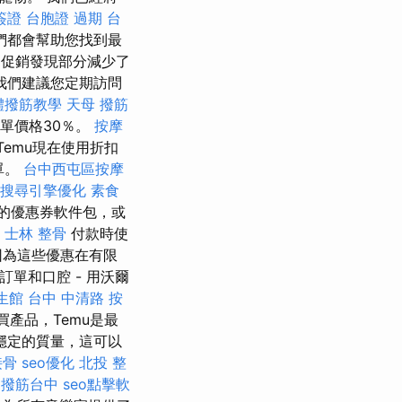
簽證
台胞證 過期
台
們都會幫助您找到最
促銷發現部分減少了
我們建議您定期訪問
體撥筋教學
天母 撥筋
訂單價格30％。
按摩
Temu現在使用折扣
單。
台中西屯區按摩
搜尋引擎優化
素食
元的優惠券軟件包，或
士林 整骨
付款時使
，因為這些優惠在有限
訂單和口腔 - 用沃爾
生館
台中 中清路 按
產品，Temu是最
穩定的質量，這可以
接骨
seo優化
北投 整
。
撥筋台中
seo點擊軟