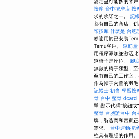
滿足盡可能多的客戶
按摩
台中按摩店
按
求的承諾之一。
記帳
都有自己的商店，
頸按摩
什麼是
台胞
券適用於已安裝Tem
Temu客戶。
鬆筋堂
用程序添加並激活此
道椅子是座位。
腳
無數的椅子類型，至
至有自己的工作室，
作為帽子內置的羽毛
記帳士 初會
學習按
骨
台中 整骨 dcard
擊“顯示代碼”按鈕或
整骨
台胞證台中
台
牌，製造商和賣家正
需求。
台中運動按
柱具有理想的作用