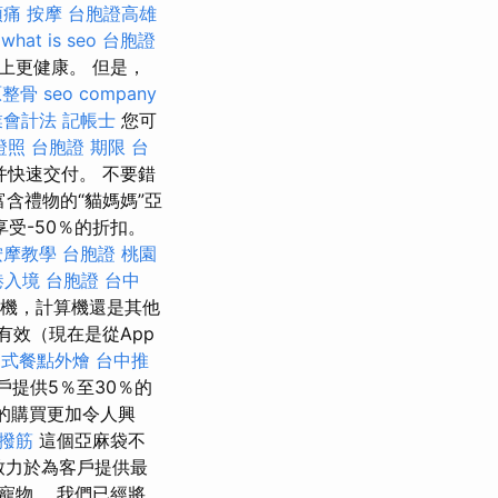
頭痛 按摩
台胞證高雄
what is seo
台胞證
上更健康。 但是，
原整骨
seo company
業會計法 記帳士
您可
證照
台胞證 期限
台
快速交付。 不要錯
富含禮物的“貓媽媽”亞
享受-50％的折扣。
按摩教學
台胞證 桃園
港入境 台胞證
台中
機，計算機還是其他
有效（現在是從App
助式餐點外燴
台中推
戶提供5％至30％的
使您的購買更加令人興
撥筋
這個亞麻袋不
hu致力於為客戶提供最
寵物。 我們已經將