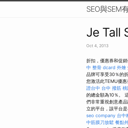
SEO與SE
Je Tall
Oct 4, 2013
折扣，優惠券和促銷代碼
中 整骨 dcard
外燴
品牌可享受30％的
您激活此TEMU優
證台中
台中 撥筋
桃
的總金額為10％。
們非常重視創意產品
立的平台，該平台是
seo company
台中
中筋膜刀放鬆
餐點