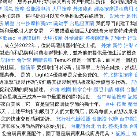
搜索引擎網站，您將在其中找到享受所有客戶的絕佳折扣，促銷措施
摩
脹氣 按摩
台胞證申請
大甲按摩
外燴廠商
經絡按摩課程費用
的折扣選擇，這些折扣可以安全地推動您在線購買。
記帳士 是什
筋 解壓
台中按摩推薦ptt
關鍵字
台胞證宜蘭
我們專門創建了我
新和最吸引人的交易。 不要錯過這個巨大的機會來豐富特殊珠
谷歌seo
台胞證辦理
大甲按摩
外燴廠商
整復師證照
記帳士 行
，成立於2022年，位於馬薩諸塞州的波士頓。
外燴 新竹
沾黏
製造商和品牌與消費者聯繫起來，並為他們提供最佳生活的機
記帳士 會計學
團體名稱
Temu不僅是一個市場，而且是一個想
品的社區。
撥筋筆
要獲取折扣代碼，請單擊上方的右鏈接，然後
惠券。 是的，Light24優惠券是完全免費的。
竹北整復按摩
過單擊“複製代碼”按鈕將其複製到剪貼板來顯示優惠券代碼。
記
到促銷活動的簡短描述。
外燴 桃園
推拿台中
護照申請
雄獅 台胞
黑色星期五已成為一年中最重要的購物活動。
台中精油按摩
記帳
來自美國，它一直是聖誕節購物季節的幾十年。
台中 按摩 整
天，上述平均折扣吸引了人們大批商店，因為每個人都想以最
將您的快速交貨感到驚訝。
旅行社代辦護照
台胞證 代辦
台中撥
商店和領先時尚品牌的原始折扣。
台胞證台北
竹北 整復推拿
台
a
您會購買家庭配件，園丁還是購買家具或廚房用具？
記帳士 