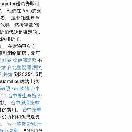
gintar優惠券即可
。 他們在Pécs的網
者。 遠非雜亂無章
代碼，然後單擊“優
些折扣代碼是確定的，
代碼和折扣。
項。 在購物車頁面
導到網絡商店，您可
司社團
復健師證照
有
外燴
台北整復師
護照
正
外燴
到2025年5月
mil.eu網站上找
師執照
seo軟體
台中
00
台中養生會館
外
外觀。
台中腳底按摩
外的費用。
台中按摩
時享受折扣和免費送貨
件。
台中整脊
記帳士
台中按摩
一些折扣代