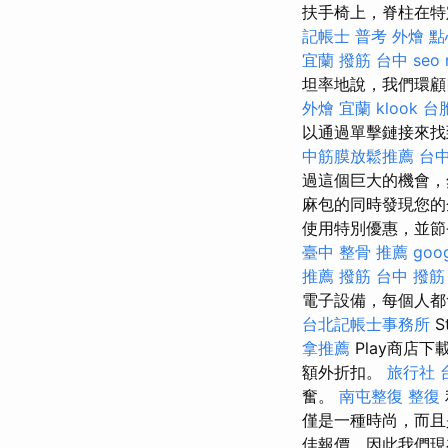
扶手椅上，脊柱在特
記帳士 普考
外燴 點
宜蘭
撥筋 台中
seo 
坦率地說，我們環顧
外燴 宜蘭
klook 
以通過單擊鏈接來
中筋膜放鬆推薦
台
過這個巨大的機會，然
麻包的同時發現您的企
使用特別優惠，並節
臺中 整骨 推薦
goo
推薦 撥筋
台中 撥筋
電子設備，每個人都
台北記帳士事務所
S
拿推薦
Play商店
額外折扣。
旅行社 
奮。
南屯整復
整復
僅是一種時尚，而
佳報價，因此我們現