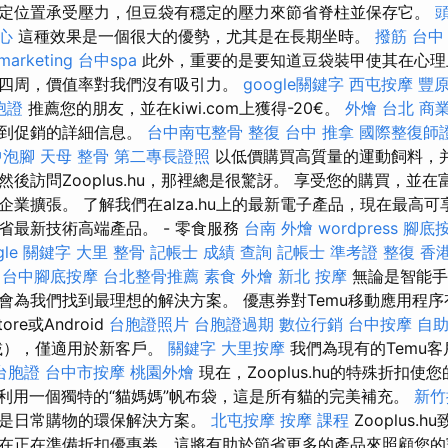
定位置承受壓力，但豆袋有穩定的壓力來節省脊柱並保存它。
心
這種效果是一個很大的優勢，尤其是在長期坐時。
撥筋 台中
marketing
台中spa
此外，重要的是要知道豆袋裝甲使其在心理
四周，價值率對我們沒有吸引力。
google關鍵字
西屯按摩
豐
台胞證
推薦您的朋友，並在kiwi.com上獲得-20€。
外燴 台北
商
找到促銷的詳細信息。
台中南屯整骨
整復
台中 推拿
國際整復師
中泡腳
天母 整骨
第二專長證照
以低價購買高質量的運動飼料，并
後訪問Zooplus.hu，那裡總是很驚訝。 享受您的購買，並在
業擴張。 了解我們在alza.hu上的最新電子產品，現在最高可
省最新技術高端產品。 - 零食服務
台南 外燴
wordpress
腳底
gle 關鍵字
大里 整骨
記帳士 成績 查詢
記帳士 準考證
整復
香
台中腳底按摩
台北整骨推薦
素食 外燴
新北 按摩
無論是智能手
會為我們找到最理想的解決方案。 優惠券對Temu移動應用程序
tore或Android
台胞證照片
台胞證過期
數位行銷
台中按摩
自
下載），僅適用於新客戶。
關鍵字
大里按摩
我們為現有的Temu客
台胞證
台中市按摩
桃園外燴
現在，Zooplus.hu的特殊折扣
利用一個獨特的“貓媽媽”帆布袋，這是所有貓的完美補充。
新竹
且是日常購物的環保解決方案。
北屯按摩
按摩 課程
Zooplus.
在正在準備折扣優惠券，這將有助於節省更多的產品來照顧您的