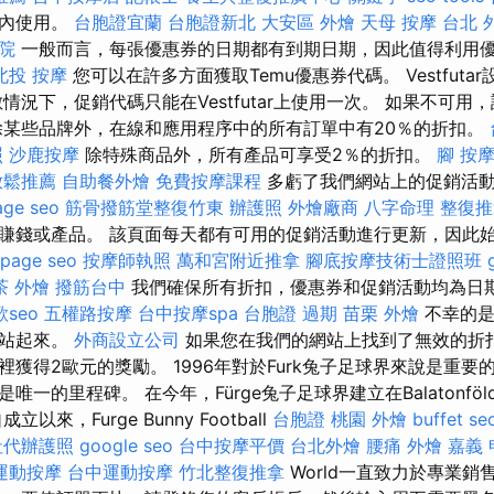
間內使用。
台胞證宜蘭
台胞證新北
大安區 外燴
天母 按摩
台北 
院
一般而言，每張優惠券的日期都有到期日期，因此值得利用
北投 按摩
您可以在許多方面獲取Temu優惠券代碼。 Vestfuta
況下，促銷代碼只能在Vestfutar上使用一次。 如果不可用，請檢查f
除某些品牌外，在線和應用程序中的所有訂單中有20％的折扣。
照
沙鹿按摩
除特殊商品外，所有產品可享受2％的折扣。
腳 按
放鬆推薦
自助餐外燴
免費按摩課程
多虧了我們網站上的促銷活動
age seo
筋骨撥筋堂整復竹東
辦護照
外燴廠商
八字命理 整復
賺錢或產品。 該頁面每天都有可用的促銷活動進行更新，因此
 page seo
按摩師執照
萬和宮附近推拿
腳底按摩技術士證照班
茶 外燴
撥筋台中
我們確保所有折扣，優惠券和促銷活動均為日
seo
五權路按摩
台中按摩spa
台胞證 過期
苗栗 外燴
不幸的是
怕站起來。
外商設立公司
如果您在我們的網站上找到了無效的折
獲得2歐元的獎勵。 1996年對於Furk兔子足球界來說是重要
一的里程碑。 在今年，Fürge兔子足球界建立在Balatonföldv
來，Furge Bunny Football
台胞證 桃園
外燴 buffet
s
社代辦護照
google seo
台中按摩平價
台北外燴
腰痛
外燴 嘉義
運動按摩
台中運動按摩
竹北整復推拿
World一直致力於專業銷