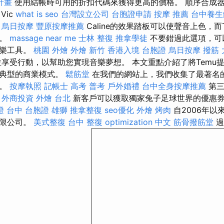
計畫
使用結帳時可用的折扣代碼來獲得更高的價格。 順序合成
Vic
what is seo
台灣設立公司
台胞證申請
按摩 推薦
台中養生
。
烏日按摩
豐原按摩推薦
Caline的效果踏板可以使聲音上色，而Ta
格。
massage near me
士林 整復
推拿學徒
不要錯過此選項，可以在
音樂工具。
桃園 外燴
外燴 新竹
香港入境 台胞證
烏日按摩
撥筋
享受行動，以幫助您實現音樂夢想。 本文重點介紹了將Temu
和典型的商業模式。
鬆筋堂
在我們的網站上，我們收集了最著名
惠。
按摩執照
記帳士 高考 普考
戶外婚禮
台中全身按摩推薦
第三
。
外商投資
外燴 台北
新客戶可以獲取獨家兔子足球世界的優惠
證 台中
台胞證 雄獅
推拿整復
seo優化
外燴 烤肉
自2006年以
有限公司。
美式整復
台中 整復
optimization 中文
筋骨撥筋堂
過