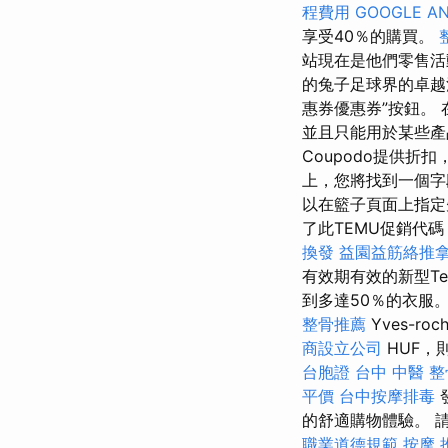
程費用
GOOGLE AN
享受40％的購買。
站現在是他們零售活
的兔子足球界的卓越
惠券優惠券”按鈕。
並且只能用於某些產
Coupodo提供
上，您將找到一個字
以在籃子頁面上指
了此TEMU促銷代
換發
益園益筋絡推
有效期有效的新型Te
到多達50％的衣服
整骨推薦
Yves-r
商設立公司
HUF，
台胞證
台中 中醫 整
平價
台中按摩排毒
的舒適購物體驗。 
職業道德規範
按摩 