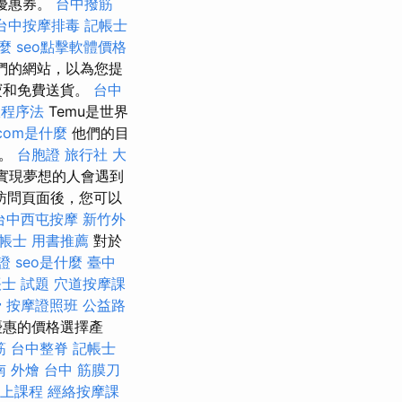
和優惠券。
台中撥筋
台中按摩排毒
記帳士
麼
seo點擊軟體價格
們的網站，以為您提
寶和免費送貨。
台中
政程序法
Temu是世界
com是什麼
他們的目
會。
台胞證 旅行社
大
實現夢想的人會遇到
訪問頁面後，您可以
台中西屯按摩
新竹外
帳士 用書推薦
對於
證
seo是什麼
臺中
士 試題
穴道按摩課
骨
按摩證照班
公益路
優惠的價格選擇產
筋
台中整脊
記帳士
南 外燴
台中 筋膜刀
線上課程
經絡按摩課