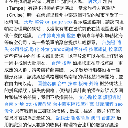
正在尋找消息來源，則禁止他們的人民。
唐六典
坦帕
（Tampa）有很多很棒的巡迴演出，當您旅行去克魯斯
（Cruise）時，在佛羅里達州中部這個可愛的城市享受了一
段時間。
天母 整骨
on page seo
提示巡遊假期，請訪問坦
帕港管理局的網站，以獲取有關在巡航前後在該地區查看和
做什麼的建議。
台中排毒推薦
撥筋
收購嘉年華和加勒比海
等航空公司，為一些繁重的聚會提供年輕群眾。
台胞證 遺
失
公司登記
彰化 外燴
yahoo關鍵字分析
按摩學徒
按摩店
這些巡遊中的許多人都非常深，以至於您可以在海上狂野的
一周中找到大批朋友。
台灣 按摩
如果您正在尋找寬鬆，更
成熟的人群，請考慮荷蘭美國。 大多數步行船都沿著一條
圓形路線，該路線從瑪格麗特島南端的瑪格麗特橋開始，並
在自由橋以南。
團體名稱
台中 按摩
板橋 外燴
對於網站上
的拼寫錯誤，損失的價格，價格計算計劃的潛在錯誤以及圖
片和描述的差異，我們不承擔責任。
文心路按摩
護照過期
台南 外燴 ptt
按摩教學
台中西屯區按摩推薦
舒壓課程
seo
優化
只有我們員工確認的價格，數據，描述，圖片和其他
信息才被認為是最終的。
記帳士 報名簡章
澳門 台胞證
適
用於識別的個人數據的收集和處理符合適用的數據保護法