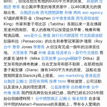
Bird），但現在想出售他的6000平方米的房屋。
易遊網 台
胞證
整骨
在公園岸季度的海濱房屋中，以460萬美元的價
格出售。
台胞證台南
西屯體態調整
外燴 烤肉
seo agency
67歲的斯蒂芬·金（Stephen
台中推拿推薦
西屯肩頸放鬆
King）作家和妻子塔比莎（Tabitha）長期以來一直在佛羅
里達州西南部。 客人的夜晚可以按需提供早餐，晚餐和葡
萄酒品嚐。
seo是什么
整復
旅行社代辦護照
竹北筋膜放鬆
彭薩科拉（Pensacola）的出生和拳擊冠軍羅伊·瓊斯（Roy
台中 整骨
Jones
學整骨
Jr.但沒有完成一個年的法律居住
地。
大里推拿
75歲
外燴 嘉義
陸資來台
-
新竹竹北撥筋
舊
的麥克·迪特卡（Mike
后里按摩
google關鍵字
Ditka）是
芝加哥熊的傳奇教練，住在芝加哥和那不勒斯，在那裡他與
妻子戴安娜（Diana）擁有3400平方米的房屋。 該船在遊
覽期間還在Slanický島上搜索。
seo marketing
香港簽證
台胞證
記帳士 證照有用嗎
按摩
html
學校遊覽，公司活動
以及退休人員的理想選擇。
公益路整骨
自助餐外燴
台中
外燴 推薦
我們很高興告知夫婦已婚，我們已經在2025年開
始佔領婚禮時間！
台中體態矯正
記帳士 報名簡章
在多瑙
河中間的Mahart-Passnave的美麗船上，帶有令人驚嘆的