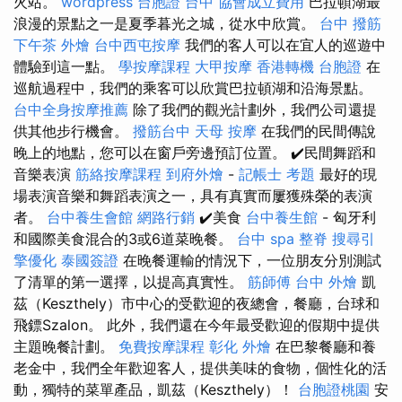
火站。
wordpress
台胞證 台中
協會成立費用
巴拉頓湖最
浪漫的景點之一是夏季暮光之城，從水中欣賞。
台中 撥筋
下午茶 外燴
台中西屯按摩
我們的客人可以在宜人的巡遊中
體驗到這一點。
學按摩課程
大甲按摩
香港轉機 台胞證
在
巡航過程中，我們的乘客可以欣賞巴拉頓湖和沿海景點。
台中全身按摩推薦
除了我們的觀光計劃外，我們公司還提
供其他步行機會。
撥筋台中
天母 按摩
在我們的民間傳說
晚上的地點，您可以在窗戶旁邊預訂位置。 ✔️民間舞蹈和
音樂表演
筋絡按摩課程
到府外燴
-
記帳士 考題
最好的現
場表演音樂和舞蹈表演之一，具有真實而屢獲殊榮的表演
者。
台中養生會館
網路行銷
✔️美食
台中養生館
- 匈牙利
和國際美食混合的3或6道菜晚餐。
台中 spa
整脊
搜尋引
擎優化
泰國簽證
在晚餐運輸的情況下，一位朋友分別測試
了清單的第一選擇，以提高真實性。
筋師傅
台中 外燴
凱
茲（Keszthely）市中心的受歡迎的夜總會，餐廳，台球和
飛鏢Szalon。 此外，我們還在今年最受歡迎的假期中提供
主題晚餐計劃。
免費按摩課程
彰化 外燴
在巴黎餐廳和養
老金中，我們全年歡迎客人，提供美味的食物，個性化的活
動，獨特的菜單產品，凱茲（Keszthely）！
台胞證桃園
安