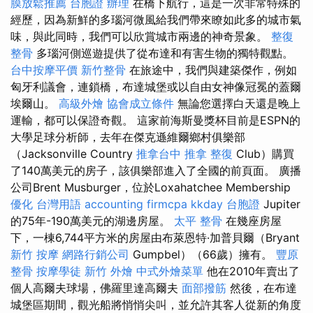
膜放鬆推薦
台胞證 辦理
在橋下航行，這是一次非常特殊的
經歷，因為新鮮的多瑙河微風給我們帶來瞭如此多的城市氣
味，與此同時，我們可以欣賞城市兩邊的神奇景象。
整復
整骨
多瑙河側巡遊提供了從布達和有害生物的獨特觀點。
台中按摩平價
新竹整骨
在旅途中，我們與建築傑作，例如
匈牙利議會，連鎖橋，布達城堡或以自由女神像冠冕的蓋爾
埃爾山。
高級外燴
協會成立條件
無論您選擇白天還是晚上
運輸，都可以保證奇觀。 這家前海斯曼獎杯目前是ESPN的
大學足球分析師，去年在傑克遜維爾鄉村俱樂部
（Jacksonville Country
推拿台中
推拿 整復
Club）購買
了140萬美元的房子，該俱樂部進入了全國的前頁面。 廣播
公司Brent Musburger，位於Loxahatchee Membership
優化 台灣用語
accounting firmcpa
kkday 台胞證
Jupiter
的75年-190萬美元的湖邊房屋。
太平 整骨
在幾座房屋
下，一棟6,744平方米的房屋由布萊恩特·加普貝爾（Bryant
新竹 按摩
網路行銷公司
Gumpbel）（66歲）擁有。
豐原
整骨
按摩學徒
新竹 外燴
中式外燴菜單
他在2010年賣出了
個人高爾夫球場，佛羅里達高爾夫
面部撥筋
然後，在布達
城堡區期間，觀光船將悄悄尖叫，並允許其客人從新的角度