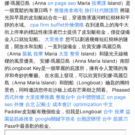
娜·瑪麗亞島（Anna
on page seo
Maria
按摩課
Island）是
一個寬鬆的海灘日嗎？
整復推拿南屯
旅行社代辦護照
將陽
光與早晨的皮划艇結合在一起，穿過魯濱遜河畔紅樹林和平
靜的水域。
cpa firm
buffet外燴價格
在到達島上的海牛大
街上停車的標誌性衝浪者巴士提供了皮划艇租金，僅從儲備
金入口就短划船。
大里推拿
您可以劃過幾條短紅樹林的隧
道，開放水和划船，一直到儲備金，欣賞安娜·瑪麗亞島
（Anna
脹氣 按摩
Maria
大里 整骨
Island）和陽光天線橋
樑的風景優美。 安娜·瑪麗亞島（Anna Maria Island）南部
的Longboat Key是一個華麗的庇護所，擁有令人驚嘆的海
岸和奇妙的餐廳。 在水面上發現，可以欣賞到安娜·瑪麗亞
島（Anna Maria Island）和朗船（Longboat）鑰匙的獨特
景色，同時邀請您停在沙板上或在芒果樹之間看。 Pleased
西式外燴
大里按摩推薦
整復台中
台中體態矯正
on page
seo
外燴 台北
記帳士 成本會計
optimization 中文
Paddler皮划艇有幾個租金，但我是Longboat
台中 按摩
益
園益筋絡推拿
google關鍵字排名
台胞證辦理
台中 筋膜刀
Pass中最喜歡的租金。