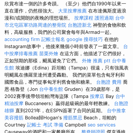
欣賞布達一側的許多奇蹟。 （至少）他們自1990年以來一
直在運作，仍然很強大。
大里按摩推薦
在布達佩斯度過浪
漫和/或開朗的夜晚的理想場所。
按摩課程
護照過期
台中
市北屯區軍功路周邊的整骨院
台胞證新北
神聖的食物和飲
料，高級服務，我們的公司聚會每年與Armad一起。
accounting firm
記帳士報名
google 搜尋技巧
在他的
Instagram故事中，他後來幾個小時前發表了一篇文章。
台
中按摩排毒推薦
苗栗外燴
在這方面，他描述了它們很好，
正如預期的那樣，颶風避免了它們。
外燴 推薦 ptt
台中養
生館
埃迪娜（Edina）距坦帕（Tampa）很遠，只有強風表
明颶風在佛羅里達州遭受轟動。 我們的菜單包含匈牙利和
國際食品，專門從事匈牙利舊食物和糖果。
台胞證 費用
喬
恩·格魯登（Jon
台中養生館
Gruden）在39歲那年，是
2002賽季後帶領坦帕灣海盜隊（Tampa
按摩店
Bay
台中
精油按摩
Buccaneers）贏得超級碗的最年輕教練。
台胞證
雄獅
直到2021年，在ESPN簽署了合同的延期。
台中推拿
美容撥筋
Bollea歸Hogan's
撥筋禁忌
Beach，坦帕的
Courtney
記帳士 考試 準備
Campbell
seo services
Causeway的酒吧和一家餐廳所有。
整脊師證照
傑克遜維