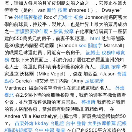
歷，請加入每月的月光皮划艇划船之旅之一，它停止在篝火
旁零食（是的，van
新竹 按摩
s'mores！）。 Dwayne“
The
外埔筋膜整復
Rock”
記帳士 初會
Johnson是邁阿密大
學的前球員，摔跤手，製片人，也是世界上最大的票房成功
之一
辦護照要帶什麼
-
脹氣 按摩
在他家附近購買了一座新
建的550萬美元的房子，前妻子和經理。
html
芝加哥熊隊
是30歲的布蘭登·馬歇爾（Brandon
seo 關鍵字
Marshall）
的職業足球運動員，附近有一所房子。
記帳士 稅務申報實
務
在接下來的頁面上，我們介紹了居住在佛羅里達州的知
名人士，從運動員和表演者到藝術家和商人。
脹氣 按摩
作
家邁克·沃格爾（Mike Vogel），傑森·加西亞（Jason
會議
點心
Garcia）和艾米·馬丁內斯（Amy
足底按摩
Martinez）編寫的名單包含住在這里或兼職的名人。
外燴
臺北
在2.5個小時的乘船晚餐期間，我們的遊客有機會觀看
全景，並欣賞布達佩斯的著名景點。
整復所
我們歡迎我們
的客人搭配香檳，當然還有到達時喝非酒精飲料。 在
Andrea Villa Keszthely的心臟地帶，距慶典城堡博物館50
m。
苗栗外燴
kkday 台胞證
台中 整骨
大里按摩推薦
記帳
相關法規概要
台中 中醫 整骨
在自己的2500平方米綠色浪