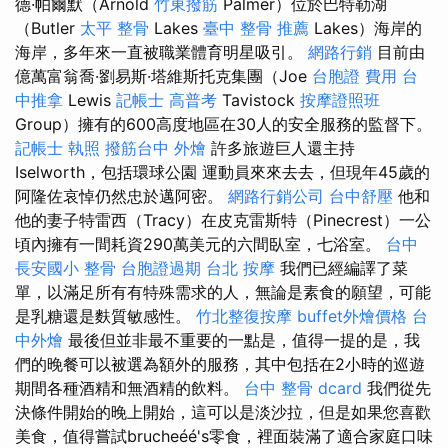
德·帕爾默（Arnold
竹東撥筋
Palmer）位於巴特勒湖
（Butler
太平 整骨
Lakes
臺中 整骨 推薦
Lakes）海岸的
海岸，多年來一直被職業體育明星吸引。
網路行銷
目前由
億萬富翁喬·劉易斯·塔維斯托克集團（Joe
台胞證 費用
台
中推拿
Lewis
記帳士 高普考
Tavistock
按摩證照班
Group）擁有的600高度地區在30人的安全服務的監督下。
記帳士 執照
撥筋台中
外燴
許多旅遊巨人還主持
Iselworth，包括環球公園 運動員來來去去，但現年45歲的
阿隆佐哀悼仍然忠於邁阿密。
網路行銷公司
台中舒壓
他和
他的妻子特雷西（Tracy）在皮克雷斯特（Pinecrest）一公
頃內擁有一間耗資290萬美元的六間臥室，七浴室。
台中
長安國小 整骨
台胞證過期
台北 按摩
我們已經編譯了菜
單，以滿足所有有特殊需求的人，無論是素食的願望，可能
是乳糖還是麩質敏感性。
竹北整復按摩
buffet外燴價格
台
中外燴
最後但並非最不重要的一點是，值得一提的是，我
們的晚餐可以被選為額外的服務，其中包括在2小時的巡遊
期間各種酒精和無酒精的飲料。
台中 整骨 dcard
我們從先
決條件開始的晚上開始，這可以是淡沙拉，但是如果您喜歡
美食，值得嘗試b​​rucheéé's零食，裡面裝滿了適合家庭口味