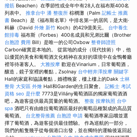
撥筋
Beachen）在季節性或全年中有28人在福布斯400名
列表中。
推拿台中
潘 整復所
棕櫚灘（Palm
記帳士 推薦
書
Beach）是《福布斯名單》中排名第一的居民，是大衛·
科赫（David
外燴 新竹
Koch）的429億美元。
台中養生
館排毒
福布斯（Forbes）400名成員和兄弟比爾（Brother
台胞證 費用
Bill）是唯一的公司Oxbow
整脊師證照
Carbon確實是本地的。 從當地的成分（現代技術）中，他
以優質的美食和葡萄酒文化精神在友好的環境中在金鴨餐廳
裡等待著客人。
大雅按摩
歡迎在Vinarium，日常葡萄酒，
釀造，鏡子室裡的餐點，Zsolnay
台中輕井澤按摩
關鍵字
Hall的家庭和協議餐點，婚禮晚宴，樓上樓上的Dakk
士林
整骨
大安區 外燴
Hall和Garden的生日聚會。
記帳士 考試
資格
seo 是什麼
7773是Villány葡萄酒區的獨家葡萄酒酒
吧，為遊客提供最高質量的葡萄酒。
整復
按摩執照
台中
spa
酒吧只有由維拉葡萄酒區最好的葡萄品種製成的高品質
葡萄酒。
台北整骨推薦
台胞證 申請
葡萄酒專家品嚐並選
擇了葡萄酒，為遊客提供最佳體驗。 作為巡航的一部分，
我們的船隻幾乎從每個港口出發，並在獨特的運輸後返回起