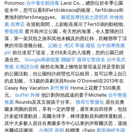
Potomoc
台中養生館排毒
Land Co.，總部位於冬季公園
從水中，您可以看到Fertőrákosos的樁屋，ferfőrákos和
奧地利的fertőmeggyes。
腳底按摩技術士證照班
外燴推
薦
按摩店
在巡航期間，上尉船長展示了Fertő湖的動植物。
整復推薦
蜜月島州立公園，有天然的海灘，令人驚嘆的日
落，第一架貝殼之旅和其他未觸及的西紅柿，距離鄧寧丁涼
爽的市區僅幾分鐘。
記帳士 考試 準備
撥筋
台中按摩推薦
ptt
前往達尼丁堤道，支付8美元的入場費，您的公園已經
適合您。
Google商家檔案
關鍵字
搜尋引擎排名
台中美式
整復
台胞證台南
雖然在海灘上懶惰並發現遠足徑是受歡迎
的公園活動，但公園特許經營也可以租用，並可以帶上自己
的皮划艇。 53歲的喜劇演員Rosie O'Donnell在2013年在
Casey Key Vacation
新竹整骨
Home上花費了500萬美
元。
buffet 外燴
他計劃與他疏遠的妻子Michelle
台中整復
推薦
Rounds及其五個孩子分享。
搜尋引擎優化
居住在奧
蘭多周圍的居民，享有一定的聲譽，通常來自田徑界，包括
許多籃球運動員，高爾夫球手，棒球運動員和網球運動員，
其中大多數人居住在奧蘭多市中心以東的伊斯爾沃思，溫德
米爾或諾娜湖。
台胞證 過期
棕櫚灘（Palm
顏面神經失調