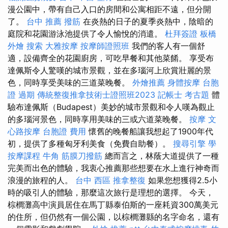
漫公園中，帶有自己入口的房間和公寓相距不遠，但分開
了。
台中 推薦 撥筋
在炎熱的日子的夏季炎熱中，陰暗的
庭院和花園游泳池提供了令人愉悅的消遣。
杜拜簽證
板橋
外燴
搜索
大雅按摩
按摩師證照班
我們的客人有一個舒
適，設備齊全的花園廚房，可吃早餐和其他菜餚。 享受布
達佩斯令人驚嘆的城市景觀，並在多瑙河上欣賞壯麗的景
色，同時享受美味的三道菜晚餐。
外燴推薦
身體按摩
台胞
證 過期
傳統整復推拿技術士證照班2023
記帳士 考古題
體
驗布達佩斯（Budapest）美妙的城市景觀和令人嘆為觀止
的多瑙河景色，同時享用美味的三或六道菜晚餐。
按摩
文
心路按摩
台胞證 費用
懷舊的晚餐船讓我想起了1900年代
初，提供了多種匈牙利美食（免費自助餐）。
搜尋引擎
學
按摩課程
牛角 筋膜刀撥筋
總而言之，林蔭大道提供了一種
完美而出色的體驗，我衷心推薦那些想要在水上進行神奇而
浪漫的旅程的人。
台中 西區 推拿整復
如果您想獲得2.5小
時的吸引人的體驗，那麼這次旅行是理想的選擇。 今天，
棕櫚灘高中演員居住在馬丁縣泰伯斯的一座耗資300萬美元
的住所，但仍然有一個公園，以棕櫚灘縣的名字命名，還有