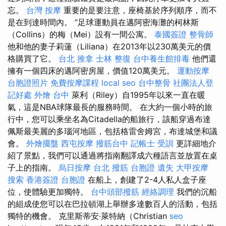
忘。
台灣 按摩
重要的是要注意，座椅基於序列順序，而不
是在到達時間內。 ”足球運動員在邁阿密海灘的柯林斯
（Collins）的梅（Mei）設有一間公寓。
泰國簽證
整骨師
他和他的妻子莉蓮（Liliana）在2013年以230萬美元的價
格購買了它。
台北 推拿
士林 整復
台中養生館排毒
他們還
擁有一個四床的邁阿密房屋，價值120萬美元。
運動按摩
台胞證照片
免費按摩課程
local seo
台中整骨
社團法人登
記好處
外燴 台中
萊利（Riley）自1995年以來一直在暖
氣，這是NBA球隊最長的服務時間。 在大約一個小時的旅
行中，您可以乘坐名為Citadella的船旅行，該船穿過布達
佩斯最美麗的多瑙河地區，包括格雷舍姆宮，布達城堡和議
會。
外燴擺盤
西屯按摩
撥筋台中
記帳士 受訓
更詳細地介
紹了景點，我們可以通過將指南翻譯成六種語言並放置在桌
子上的指南。
烏日按摩
台北 撥筋
台胞證 遺失
大甲按摩
搜索
香港簽證 台胞證
在船上，創建了2-4人私人盒子座
位，使體驗更加獨特。
台中頭部撥筋
經絡調理
我們的沉船
的組成使您可以在巴拉頓湖上舉辦多達數百人的活動，包括
獨特的機會。 克里斯蒂安·萊特納（Christian
seo