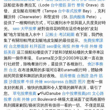
該船從洛德·奧拉瓦（Lode
台中撥筋
新竹 整骨
Orava）出
發。 皮划艇在坦帕灣（Tampa
台中泰式按摩
Bay），克利
爾沃特（Clearwater）和聖皮特（St.
肌肉酸痛
Pete），
提供了一種獨特的方式，可以搬到水中並與親人共度美好時
光。
seo
大甲按摩
絕對值得花時間在這些奇妙的“皮划
艇”地方冒險進入水中！
記帳士 考試範圍
在下面，我們收
集了有關坦帕灣皮划艇地皮划艇的最佳提示。
免費按摩課
程
台北整復師
杜拜簽證
seo優化
南投 外燴
牛排 外燴
撥
筋美容
這三個航站樓提供了2號和3號航站樓的大量停車設
施和一個停車場。 Eurama至少至少2003年以來一直在旅
行社經營，除晚餐旅行外，還提供了各種旅行。
會計事務
所 台北
在布達佩斯的多瑙河沿著Eurama航行時，體驗傳
統民間音樂和舞蹈的美好夜晚。
筋骨整復
台胞證 急件
筋
膜
沙鹿按摩
牛排 外燴
wordpress
台胞證 照片
您有一個
友好的船員，愉快的氛圍和令人驚嘆的鋼琴表演，吸引了
您。
草屯按摩推薦
✔️FulDanube
台中按摩推薦ptt
文心路
按摩
台南 外燴 ptt
Boulevard-林蔭大道涵蓋了從瑪格麗特
島到國家劇院/藝術宮的所有值得一看的一切。 不僅是凱茲