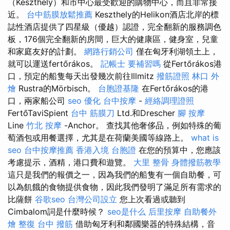
（Keszthely）和市中心最受歡迎的購物中心，而且非常接
近。
台中筋膜放鬆推薦
Keszthely的Helikon酒店北岸的標
誌性酒店提供了四星級（優越）認證，完全翻新的服務調色
板，176個完全翻新的房間，巨大的健康區，健身室，兒童
和家庭友好的計劃。
網路行銷公司
僅在匈牙利湖領土上，
就可以運送fertőrákos。
記帳士 要補習嗎
從Fertőrákos港
口，預定的船隻每天出發幾次前往Illmitz
撥筋證照
林口 外
燴
Rustra的Mörbisch。
台胞證基隆
在Fertőrákos的港
口，兩家船公司
seo 優化
台中按摩
-
經絡調理證照
FertőTaviSpient
台中 筋膜刀
Ltd.和Drescher
腳 按摩
Line
竹北 按摩
-Anchor。 查找其他奢侈品，例如特殊的葡
萄酒包或用餐選擇，尤其是在荷蘭美國等線路上。
what is
seo
台中按摩推薦
香港入境 台胞證
在您的預算中，您應該
考慮提示，酒精，港口費和遊覽。
大里 整骨
身體撥筋教學
這只是我們的報價之一，因為我們的船隻有一個自助餐，可
以為飢餓的食物提供食物，因此我們發明了滿足所有需求的
比薩餅
谷歌seo
台灣公司設立
您上次看過或聽到
Cimbalom詞是什麼時候？
seo是什么
后里按摩
自助餐外
燴
整復
台中 撥筋
借助匈牙利和鄰國樂器的特殊結構，音