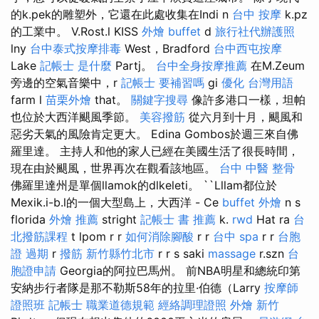
的k.pek的雕塑外，它還在此處收集在Indi n
台中 按摩
k.pz
的工業中。 V.Rost.l KISS
外燴 buffet
d
旅行社代辦護照
lny
台中泰式按摩排毒
West，Bradford
台中西屯按摩
Lake
記帳士 是什麼
Partj。
台中全身按摩推薦
在M.Zeum
旁邊的空氣音樂中，r
記帳士 要補習嗎
gi
優化 台灣用語
farm l
苗栗外燴
that。
關鍵字搜尋
像許多港口一樣，坦帕
也位於大西洋颶風季節。
美容撥筋
從六月到十月，颶風和
惡劣天氣的風險肯定更大。 Edina Gombos於週三來自佛
羅里達。 主持人和他的家人已經在美國生活了很長時間，
現在由於颶風，世界再次在觀看該地區。
台中 中醫 整骨
佛羅里達州是單個llamok的dlkeleti。 ``Lllam都位於
Mexik.i-b.l的一個大型島上，大西洋 - Ce
buffet 外燴
n s
florida
外燴 推薦
stright
記帳士 書 推薦
k.
rwd
Hat ra
台
北撥筋課程
t lpom r r
如何消除腳酸
r r
台中 spa
r r
台胞
證 過期
r
撥筋 新竹縣竹北市
r r s saki
massage
r.szn
台
胞證申請
Georgia的阿拉巴馬州。 前NBA明星和總統印第
安納步行者隊是那不勒斯58年的拉里·伯德（Larry
按摩師
證照班
記帳士 職業道德規範
經絡調理證照
外燴 新竹