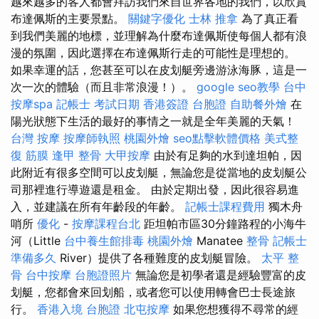
越來越多的客人都會拜訪我們來自世界各地的我們，以欣賞
布達佩斯的主要景點。
關鍵字優化
士林 推拿
為了真正看
到我們美麗的地標，並理解為什麼布達佩斯使每個人都有浪
漫的氛圍，因此選擇在布達佩斯行走的可能性是理想的。
如果幸運的話，您甚至可以在皮划艇旁邊游泳海豚，這是一
次一次的體驗（而且非常浪漫！）。
google seo教學
台中
按摩spa
記帳士 考試日期
香港簽證 台胞證
自助餐外燴
在
陽光狀態下生活的最好的事情之一就是全年美麗的天氣！
台灣 按摩
按摩師執照
桃園外燴
seo點擊軟體價格
美式整
復 筋膜
逢甲 整骨
大甲按摩
由於有足夠的水到達坦帕，因
此附近有很多空間可以皮划艇，無論您是從當地的皮划艇公
司那裡進行導遊還是租金。 由於定期出發，因此很容易進
入，並建議在所有年齡段的年齡。
記帳士課程費用
獨木舟
哨所
優化
-
按摩課程台北
距坦帕市區30分鐘路程的小海牛
河（Little
台中養生館排毒
桃園外燴
Manatee
整骨
記帳士
準備多久
River）提供了各種難度的皮划艇冒險。
太平 整
骨
台中按摩
台胞證照片
無論您是初學者還是經驗豐富的皮
划艇，您都會來回划船，或者您可以使用轉會巴士長途旅
行。
香港入境 台胞證
北屯按摩
如果您想獲得不尋常的經