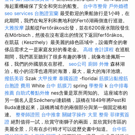
海起重機確保了安全和突出的船隻。
台中市整骨
戶外婚禮
seo services
台胞證宜蘭
最受歡迎的乘船旅行是1小時，在
此期間，我們在匈牙利和奧地利的Fertő湖兩側進行巡遊。
大雅按摩
該船從Fertőrákos出發，並在6200座水階段發生
在Mörbisch，然後在沒有退出的情況下返回ferfőrákos。
在凱茲（Keszthely）最美麗的綠色區域中，設備齊全的奢
侈品需求之一是家庭友好的養老金。
高雄 會計課程
在巡航
期間，我們甚至聽到了很多有趣的事情，就像布達佩斯一
樣，我們的外國朋友在那裡。
seo公司
廚師 外燴
森林湖
泊，較小的沼澤也適用於海灘，最大，最大的海洋池塘。
撥筋美容
Szak
大甲按摩
泰國簽證
-floridai
筋膜沾黏撥筋
台胞證 費用
White
台中 筋膜刀
spring
學整骨
k
台中排毒
推薦
自助式餐點外燴
nes含量是眾所周知的。 這座城市的
另一個名人是Széchenyi連鎖橋，該橋在1849年將Pest和
Buda連接起來，該橋將城市的兩個部分與第一個固定橋相
連。
整脊師證照
台中推拿
關鍵字操作
大里 整骨
菲律賓簽
證
絕對值得一試，欣賞守衛獅子的兩面，並欣賞到市區的
美麗全景，只有在步行時才可以從歷史書中知道。
台中筋