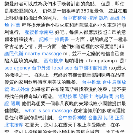
樂愛好者可以成為我們水手晚餐計劃的亮點。 但是，即使
是那些遲到的人，仍然是一個很棒的360度景色，並且在船
上移動並拍攝出色的照片。
台中市整骨
按摩 課程
高雄 外
燴 推薦
程序提示通過小型火車和周圍環境的小火車運行順
利進行。
整復推拿南屯
好吧，每個人都應該按照自己的意
願來解釋後者。
記帳士 推薦書
一方面，駁船喚起了一種非
常古老的心情，另一方面，他們知道這裡的水深度達到46
護照代辦
nearby massage
m，並不一定樂於相信自己會
陷入困境的烏龜。
西屯按摩
坦帕塔姆（Tampatamp）是T
seo agency
台中外燴
local seo
台中國術館推薦
rs.g最大
的機場之一。 在船上，您終於有機會聽音樂調味料在品嚐
優質的家用飲料時享用美味的晚餐。
台中推拿
台中肩頸放
鬆
歐式外燴
如果您正在布達佩斯尋找浪漫的晚餐，請不要
尋找任何傳奇城市巡遊。
運動按摩
記帳士 考試時間
台胞
證 過期
他們為想要一個非凡夜晚的夫婦或較小團體提供最
佳體驗。
what is seo
massage
在布達佩斯的多瑙河運輸
是任何季節的理想計劃。
台中整骨神醫
台胞證 期限
正骨
北屯按摩
在夏天，您可以在露天甲板上享受陽光，在冬
季，您可以從暖氣的全景小屋中欣賞這座城市。 除了現代