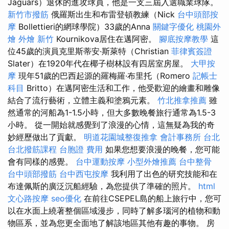
Jaguars）退休的進攻球員，他是一支三屆入選職業球隊。
新竹市撥筋
俄羅斯出生和布雷登頓教練（Nick
台中頭部按
摩
Bollettieri的網球學院）33歲的Anna
關鍵字優化
桃園外
燴
外燴 新竹
Kournikova居住在邁阿密。
腳底按摩教學
這
位45歲的演員克里斯蒂安·斯萊特（Christian
菲律賓簽證
Slater）在1920年代在椰子樹林設有四居室房屋。
大甲按
摩
現年51歲的巴西起源的羅梅羅·布里托（Romero
記帳士
科目
Britto）在邁阿密生活和工作，他受歡迎的繪畫和雕像
結合了流行藝術，立體主義和塗鴉元素。
竹北推拿推薦
雖
然通常的河船為1-1.5小時，但大多數晚餐旅行通常為1.5-3
小時。 從一開始就感覺到了浪漫的心情，這無疑為我的奇
妙經歷做出了貢獻。
明道花園城整復推拿
會計事務所 台北
台北撥筋課程
台胞證 費用
如果您想要浪漫的晚餐，您可能
會有同樣的感覺。
台中運動按摩
小型外燴推薦
台中整骨
台中頭部撥筋
台中西屯按摩
我利用了出色的研究技能和在
布達佩斯的廣泛沉船經驗，為您提供了準確的照片。
html
文心路按摩
seo優化
在前往CSEPEL島的船上旅行中，您可
以在水面上繞著整個區域漫步，同時了解多瑙河的植物和動
物區系，並為您更全面地了解該地區其他有趣的事物。 房