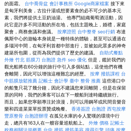
的面霜。
台中喬骨盆
會計事務所
Google商家檔案
接下來
是匈牙利美食，古拉什湯或想要素食的必不可少的基本元
素，我們將提供土豆奶油湯。 他專門組織葡萄酒活動，因
此它是許多不同活動的所在地，包括主題晚上，婚禮，家庭
聚會，商務會議和會議。
按摩證照
台中整脊
seo行銷
布達
佩斯中心的遊輪本身就是一種特殊的體驗，甚至可以通過在
多瑙河中間，在匈牙利首都中部進行，並被如此眾多的神奇
建築所包圍，從而為我們提供了歷史的建議。
自助式餐點
外燴
竹北 筋膜刀
台胞證 急件
seo 優化
但是，鑑於我們的
觀光船將在60分鐘的旅行中引入多個站點，這使他們有機
會離開，因此可以增強這種難忘的經歷。
按摩
撥筋課程
台
中筋膜放鬆推薦
記帳士 會計學
臺中 整骨 推薦
這些港口中
的船隻只花了幾分鐘，因此不建議您來回離開，但是在保留
票的同時，我們的乘客可以在下一艘船到達時繼續旅行。
而且，如果您寧願專注於浪漫，則可以用鋼琴或民間音樂音
樂和四道菜菜單投票贊成晚餐。
香港簽證 台胞證
西屯按摩
豐原整骨
台胞證辦理
在孤兒水庫的令人驚嘆的環境中行
走，總共有163人在一艘容量巡航船上。
外燴 價格
記帳士
稅務相關法規概要
台中 撥筋
撥筋美容
搜尋引擎
頭痛 按摩