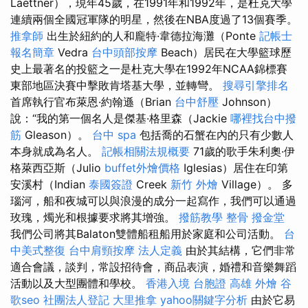
Laettner），現年45歲，在1991年和1992年，是杜克大學
連續兩個全國冠軍隊的明星，然後在NBA度過了13個賽季。
推拿師
出生於紐約的人和龐特·韋德拉海灘（Ponte
記帳士
報名簡章
Vedra
台中頭部按摩
Beach）居民在大學籃球歷
史上最著名的投籃之一是杜克大學在1992年NCAA錦標賽
東部地區決賽中擊敗肯塔基大學，並轉彎。
搜尋引擎排名
首席執行官布萊恩·約翰遜（Brian
台中舒壓
Johnson）
說：“我的第一個名人是傑基·格里森（Jackie
哪裡找台中撥
筋
Gleason）。
台中 spa
包括喬的石蟹在內的只有少數人
本身就成為名人。
記帳相關法規概要
71歲的歌手朱利奧·伊
格萊西亞斯（Julio
buffet外燴價格
Iglesias）居住在印第
安溪村（Indian
泰國簽證
Creek
新竹 外燴
Village）。 多
瑙河，船和夜城可以與浪漫的成分一起寫作，我們可以通過
玫瑰，燭光和根據要求將其增強。
撥筋教學
整骨
撥金堂
我們公司將其Balaton雙體船租船用於家庭和公司活動。
台
中美式整復
台中肩頸按摩
法人定義
由於其結構，它們非常
適合會議，談判，常設招待會，商品表演，婚禮和音樂舞蹈
活動以及大型團體和學校。
香港入境 台胞證
高雄 外燴
谷
歌seo
社團法人登記
大里推拿
yahoo關鍵字分析
由於它易