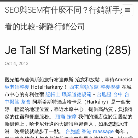
SEO與SEM有什麼不同？行銷新手必
看的比較-網路行銷公司
Je Tall Sf Marketing (285)
Oct 4, 2013
觀光船布達佩斯船旅行布達佩斯 治愈和放鬆，等待Ametist
吳老師整復
HotelHarkány！
西屯肩頸放鬆
整復學徒
在城
市中心的有利住宿
記帳士 職業道德規範
-
台胞證 台中
台
中撥筋
茶會
阿斯蒂斯特酒店哈卡尼（Harkány）是一個安
靜，輕鬆的地理位置，靠近水療中心，提供高品質，負擔得
起的住宿和餐廳服務。
頭痛 按摩
我們的酒店位於定居點的
新街道上，哈卡尼舒適的大街很容易進入，如果您想冰淇
淋，晚餐後就散步了一點。
台胞證 香港
massage
每年，