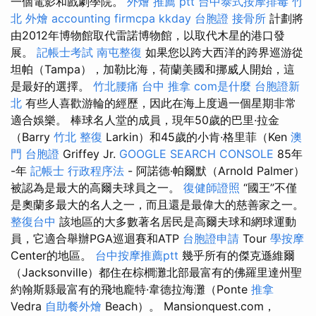
一個電影和戲劇學院。
外燴 推薦 ptt
台中泰式按摩排毒
竹
北 外燴
accounting firmcpa
kkday 台胞證
接骨所
計劃將
由2012年博物館取代雷諾博物館，以取代木星的港口發
展。
記帳士考試
南屯整復
如果您以跨大西洋的跨界巡游從
坦帕（Tampa），加勒比海，荷蘭美國和挪威人開始，這
是最好的選擇。
竹北腰痛
台中 推拿
com是什麼
台胞證新
北
有些人喜歡游輪的經歷，因此在海上度過一個星期非常
適合娛樂。 棒球名人堂的成員，現年50歲的巴里·拉金
（Barry
竹北 整復
Larkin）和45歲的小肯·格里菲（Ken
澳
門 台胞證
Griffey Jr.
GOOGLE SEARCH CONSOLE
85年
-年
記帳士 行政程序法
- 阿諾德·帕爾默（Arnold Palmer）
被認為是最大的高爾夫球員之一。
復健師證照
“國王”不僅
是奧蘭多最大的名人之一，而且還是最偉大的慈善家之一。
整復台中
該地區的大多數著名居民是高爾夫球和網球運動
員，它適合舉辦PGA巡迴賽和ATP
台胞證申請
Tour
學按摩
Center的地區。
台中按摩推薦ptt
幾乎所有的傑克遜維爾
（Jacksonville）都住在棕櫚灘北部最富有的佛羅里達州聖
約翰斯縣最富有的飛地龐特·韋德拉海灘（Ponte
推拿
Vedra
自助餐外燴
Beach）。 Mansionquest.com，