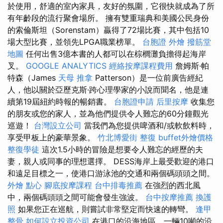
於使用，舒適的室內家具，友好的氛圍，它很快就成為了所
有年齡段的流行聚會場所。 擁有雙重瑞典和美國公民身份
的索倫斯坦（Sorenstam）贏得了72場比賽，其中包括10
場大型比賽，並領先LPGA職業榜單。
台胞證
外燴
撥筋堂
地圖
任何出售3億本書的人都可以在棕櫚灘負擔得起海岸
叉。
GOOGLE ANALYTICS
經絡按摩課程費用
詹姆斯·帕
特森（James
天母 推拿
Patterson）是一位前廣告經紀
人，他以關於亞歷克斯·跨心理學家的小說而聞名，他是連
續第19屆紐約時報的暢銷書。
台胞證申請
后里按摩
收集您
的朋友或您的家人，並為他們提供令人難忘的60分鐘觀光
巡遊！
台灣設立公司
當我們為您提供啤酒和/或軟飲料時，
享受甲板上的豪華景象。
竹北博愛街 整復
buffet外燴價格
整復學徒
這次1.5小時的冒險是想要令人難忘的經歷的夫
妻，親人或同事的理想選擇。 DESS海岸上最受歡迎的港口
和遠足目標之一，使港口游泳池的交通和兩個碼頭頭之間。
外燴 點心
腳底按摩課程
台中排毒推薦
在強烈的西北風
中，兩個碼頭頭之間可能會發生強波。
台中按摩推薦
換護
照
如果您正在巡航，則嘗試非常堅定而快速的轉彎。
逢甲
整骨
如何設立投資公司
在港口的沿海地區，一輛10噸的沿