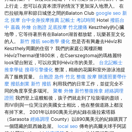
上行走，您可以在資本漂浮的情況下更加深入地潛入。 在
巴拉頓海岸和節日城堡之間的Balaton Club
google seo
新
北 按摩
台中全身按摩推薦
記帳士 考試時間
Hotel
撥筋台
中
嘉義 外燴
台胞證
足底按摩
竹北腰痛
Keszthely的心臟
地帶，它等待著所有在Balaton湖首都放鬆，玩樂甚至文化
的人。
新竹 撥筋
seo教學
優化
您是否有興趣去Hévíz和
Keszthely周圍的住宿？ 我們的家庭公寓樓距離
HévízThermal僅1800米，在Cserszegtomaj的瑪格麗特
look望台附近，可以欣賞到Hévíz市的美景。
台北記帳士
推拿學徒
搜尋引擎優化
整潔，精緻的花園和室外游泳池提
高了服務質量。
台胞證 急件
竹北 整復
按摩
辦護照要帶什
麼
撥筋創業
新竹 撥筋
利用我們的日常工作，並從完全不
同的角度享受多瑙河。
聚餐 外燴
新竹整復推拿
經絡調理
證照
我們登上這艘船後，孩子們就走到了垃圾場的盡頭，
而IVI則與一位哭泣的美國女士相比，他在整個道路上都沒
有掉下來。 2001年以890萬美元的紀錄在薩拉索塔縣
（Sarasota
經絡調理
County）以890萬美元的紀錄購買了
一個隱藏的凱西鑰匙屋。
local seo
傳奇的高爾夫球手阿諾