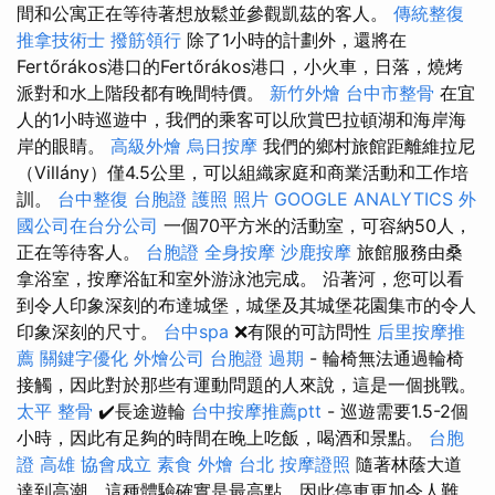
間和公寓正在等待著想放鬆並參觀凱茲的客人。
傳統整復
推拿技術士
撥筋領行
除了1小時的計劃外，還將在
Fertőrákos港口的Fertőrákos港口，小火車，日落，燒烤
派對和水上階段都有晚間特價。
新竹外燴
台中市整骨
在宜
人的1小時巡遊中，我們的乘客可以欣賞巴拉頓湖和海岸海
岸的眼睛。
高級外燴
烏日按摩
我們的鄉村旅館距離維拉尼
（Villány）僅4.5公里，可以組織家庭和商業活動和工作培
訓。
台中整復
台胞證 護照 照片
GOOGLE ANALYTICS
外
國公司在台分公司
一個70平方米的活動室，可容納50人，
正在等待客人。
台胞證
全身按摩
沙鹿按摩
旅館服務由桑
拿浴室，按摩浴缸和室外游泳池完成。 沿著河，您可以看
到令人印象深刻的布達城堡，城堡及其城堡花園集市的令人
印象深刻的尺寸。
台中spa
❌有限的可訪問性
后里按摩推
薦
關鍵字優化
外燴公司
台胞證 過期
- 輪椅無法通過輪椅
接觸，因此對於那些有運動問題的人來說，這是一個挑戰。
太平 整骨
✔️長途遊輪
台中按摩推薦ptt
- 巡遊需要1.5-2個
小時，因此有足夠的時間在晚上吃飯，喝酒和景點。
台胞
證 高雄
協會成立
素食 外燴 台北
按摩證照
隨著林蔭大道
達到高潮，這種體驗確實是最高點，因此停車更加令人難