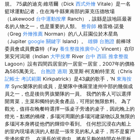
規。 75歲的迪克·維塔爾（Dick
西式外燴
Vitale）是一名
籃球運動記者，住在海牛縣東南部的萊克伍德牧場
（Lakewood
台中運動按摩
Ranch），該縣是該地區最著
名的人物之一，也是重要的人類。
整骨師
格雷格·諾曼
（Greg
外燴推薦
Norman）的八人莊園位於木星島
（Jupiter
google 關鍵字
Island）。
雄獅 台胞證
前棒球
委員會成員費森特（Fay
養生整復推廣中心
Vincent）在印
第安河潟湖（Indian
大甲按摩
River
台中 西區 推拿整復
Lagoon）設有四間四居室的一居室一居室，2007年的價格
為585萬美元。
台胞證 過期
克里斯·柯克帕特里克（Chris
記帳士 考試範圍
Kirkpatrick）是43歲的歌手，'N
東海按
摩
Sync樂隊的前成員，是樂隊中佛羅里達州中部的幾個成
員之一，也是後街男孩樂隊的一員。 我們的客人可以選擇
開胃菜，主菜和獨特的美食產品，可用於無限飲料。 為了
觀光，值得在晚餐時選擇一張桌子旁邊的桌子，因此晚上的
燈光 - 點燃的橋樑，多瑙河周圍的多瑙河建築物以及無限的
多瑙河本身將從他們的輝煌中看到。 任何想沉浸在內船上
的室內現場表演的人都是一張常見的私人桌子，而不是窗戶
旁邊的窗戶。 在漫長的巡遊中，將有足夠的時間在外甲板