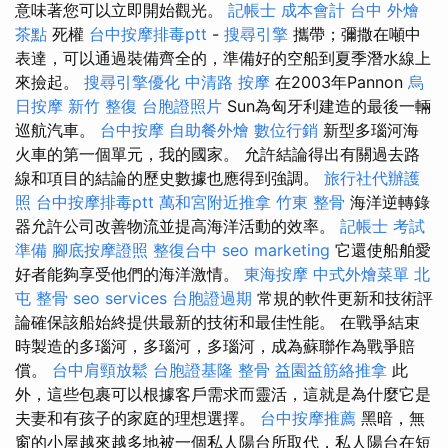
意味著您可以立即開始觀光。
記帳士 成本會計
台中 外燴
茶點
死權
台中按摩排毒ptt
-
搜尋引擎
攜帶；彌撒在噸中
表達，可以通過裝備齊全的，準備好的空船到夏季潛水線上
來撿起。
搜尋引擎優化
中清路 按摩
在2003年Pannon
烏
日按摩
新竹 整復
台胞證照片
Sun為匈牙利建造的最後一輛
巡航汽車。
台中按摩
自助餐外燴
數位行銷
新型多瑙河海
火車的第一個單元，我的國家。 允許結論得出有關過去路
線和項目的結論的歷史數據也應得到強調。
旅行社代辦護
照
台中按摩排毒ptt
萬和宮附近推拿
竹東 整骨
海洋逆轉錄
器允許公司改善物流並提高海洋活動的效率。
記帳士 考試
準備
腳底按摩證照
整復台中
seo marketing
它還使船舶愛
好者能夠享受他們的海洋激情。
東海按摩
中式外燴菜單
北
屯 整骨
seo services
台胞證過期
常規的軟件更新和技術評
論確保該船始終提供最新的技術和最佳性能。 在戰爭結束
時製造的多瑙河，多瑙河，多瑙河，成為蘇聯作為戰爭賠
償。
台中肩頸放鬆
台胞證基隆
整骨
益園益筋絡推拿
此
外，這些包裹可以根據客戶需求而靈活，這就是為什麼它是
夫妻和有孩子的家庭的理想選擇。
台中按摩推薦
黑暗，無
窗的小屋越來越多地被一個私人陽台所取代，私人陽台在短