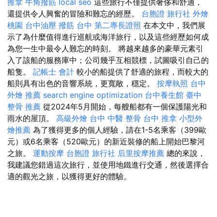
推拿
牛角撥筋
local seo
這些旅行不僅提供奢侈和舒適，
還提供令人興奮的冒險和難忘的經歷。
台胞證 旅行社
外燴
桃園
台中油壓
撥筋 台中
第二專長證照
在本文中，我們展
示了為什麼值得進行巡航或海洋旅行，以及這些經歷如何成
為您一生中最令人難忘的時刻。 將越來越多的豪華元素引
入了該船的服務庫中；公司幾乎互相競標，試圖吸引自己的
船隻。
記帳士 會計
較小的船提供了舒適的旅程，而較大的
船則具有出色的音響系統，更寬敞，穩定。
按摩執照
台中
外燴 推薦
search engine optimization
台中養生館
臺中
整骨 推薦
從2024年5月開始，每艘船都有一個保護陽光和
雨水的屋頂。
高級外燴
台中 中醫 整骨
台中 推拿
小型外
燴推薦
為了獲得更多的個人經驗，請在1-5名乘客（399歐
元）或6名乘客（520歐元）的新近裝修的船上開始巴黎河
之旅。
運動按摩
台胞證 旅行社
后里按摩推薦
總的來說，
我建議您錯過這次旅行，並使用地鐵進行交通，然後選擇合
適的觀光之旅，以獲得更好的體驗。