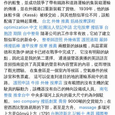
作的船隻，並成功競爭了帶有鐵路和道路運輸的集裝箱運輸
的傳播，並在外國港口重新裝載了貨物。 1939年，他的姊
妹船卡薩（Kassá）被移交給，與其他類似單位不同，該船
配備了旋轉起重機。
台北 外燴 推薦
筋絡按摩課程
optimization 中文
社團法人登記申請
北屯按摩
撥筋筆
台
胞證 期限
台中整骨
隨著公司的工作非常有效，它給了建立
類似單位的新命令。
整脊師證照
外燴佈置
護照過期
嚴師
傅撥筋棒
逢甲按摩
按摩 推薦
兩艘新的姊妹艦，烏茲霍羅
德和克魯伊·納波卡已經在戰爭中完成了。 它沒有明顯的缺
點，因此這是我的第二選擇。 通過揚聲器廣播的英語語言
音頻指南提供了高質量的聲音和內容豐富的內容，從而增強
了觀光體驗。 在集會區是一個室內等候區，空氣條件的候
診室和售票處。 這可以促進到達目的地的運輸系統中的道
路。
護照申請
牛排 外燴
按摩店
沒有載體的沒有主機的駕
駛員的驅動力，該機器沒有自己的轉向設備或人員。
南屯
整復
推拿台中
中央多瑙河上反向的最大尺寸約為9個駁
船。
seo company
撥筋創業
喬骨
9000噸的交貨能力；在
密西西比聖路易斯的下部，甚至是方舟。
massage
多瑙河
上方是Gönyü上方（1791
台胞證新北
記帳士 考題
國際整