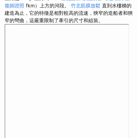
復師證照
fkm）上方的河段。
竹北筋膜放鬆
直到水樓梯的
建造為止，它的特徵是相對較高的流速，狹窄的造船者和狹
窄的彎曲，這嚴重限制了牽引的尺寸和組裝。