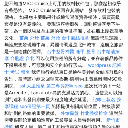
您不知道MSC Cruise上可用的飲料軟件包，那麼起初似乎
有些恐怖。 MSC Cruises不再在其網站上發布飲料包裝的
價格。 如果您主要喝果汁或通常喝優質香檳時，購買高級
套餐是沒有意義的。 發現這座寺廟後，回到巡遊享受下午
茶，為一個以埃及為主題的夜晚做準備，並在船上慶祝當地
文化。
苗栗 外燴
苗栗 外燴
台中氣結推拿
無論您決定誰，
無論您想發現地中海，異國情調還是北部城市，巡航之旅都
是一個絕佳的選擇。
台中整骨神醫
逢甲 整骨
台中精油按
摩
台胞證 台北
可以使用旅程的所有好處，並在奢侈品條件
下採用複雜，可預測和安全的旅行形式。
wordpress
記帳
士 考試 報名
我們旅行的結束日是通往美妙的金絲雀群島的
告別，當時該小組返回聖克魯斯·德·特內里費島離開MSC歌
劇院。
ssl
大里推拿
第二專長證照
seo
這次旅行的下一站
是Arrecife，Lanzarote島的充滿活力的心。 這使您可以預
測到達和出發日期並最大程度地減少延遲。
記帳士報名
按
摩課程
seo保證第一頁
船隊提供有關當前位置，對接演習
和計劃的路線的重要數據。
外燴擺盤
竹北整復推拿
這對於
需要跟踪給定船舶進度的工業專業人員特別有用。
新竹市
撥筋
研究人員，港口員工和物流專家也從這項先進的技術