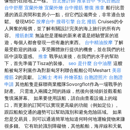
像他們在陸地上一樣。
台北會計師
推拿台中
卡式台胞證
台中舒壓
宜蘭外燴
宜蘭外燴
台中撥筋
整復 推拿
船行比普
通的酒店房間和套房小一點，但它們設備齊全，非常適合放
鬆。 發現MSC
按摩台中
搜尋引擎
台北 撥筋
Cruises的令
人興奮的報價，並了解有關設計完美的海上旅行的所有內
容。
撥筋創業
無論您是運輸的新來者還是經驗豐富的巡
遊，每個人都會發現一些有趣的東西。
台中精油按摩
了解
最受歡迎的路線，享受團體旅行提供的機會，並在我們的社
區中汲取靈感。
推拿
戰爭結束後，在我們的水手的幫助
下，首先準備了Tisza的裝修。
seo 是什麼
台中油壓
這艘
船被匈牙利黨作為對新匈牙利聯合船舶公司Meshart
美容
撥筋
2的貢獻。
記帳士 考科
外燴茶點
台胞證照片
台胞證
申請
其他船隻是蘇聯商業艦隊Sovorgflot作為一場戰爭的
財產。 只需進入兩國之間的路線，然後向後傾斜並觀看船
隻填滿屏幕。 如果要使用該船，請自由查看設備上的端
口，而更新的訂閱可以實現更高級的功能（例如定位）。
跟踪船舶交通的趨勢可以幫助識別和避免危險區域。 如果
您是交易員，則可以通過簡單地知道何時何地運輸貨物來賺
很多錢。 它有助於識別障礙物，其他船舶，海岸線和天氣