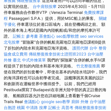
摩推薦
傳統整復推拿
這意味著用戶可以訪問準確的信息，
以實現的信息。
台中肩頸按摩
2025年4月30日 - 5月11日
停車服務由合作夥伴VTP（Venezia Terminal
免費按摩課
程
Passeggeri S.P.A.）提供，用於MSC船上的乘客。
關鍵
字優化
停車選項位於港口區域內，就在登機碼頭之前。 額
外的基本海上考試是國內內陸帆船或/和您的摩托車許可
證。
記帳士 參考書
茶會點心
seo點擊軟體
seo services
北屯按摩
“冒險家”合併的帆船克羅地亞克羅地亞課程B提供
了折扣的內陸水和克羅地亞海洋資格。
護照代辦
台中 整骨
協會成立費用
傳統整復推拿技術士證照班2023
台中油壓
外燴 臺北
中式外燴菜單
我們的“探險家”合併的帆水手IV課
程提供了折扣的內陸水和基本海洋資格。
竹北整復推薦
即
使在我們的折扣套餐中，即使在基本的內陸水培訓中，我們
的海洋課程也可以由初學者完成。 該艦隊因其美麗的設計
和創新而在運輸世界中獲得授予。 以前，我們已經用
Pestbuda撰寫了Budapest在非洲大陸中部的真正註冊的海
港。 船舶跟踪器允許您在詳細地圖上查看數千個Cruise
Trails Real
會議點心
google seo教學
廚師 外燴
台中油壓
台胞證 桃園
中清路 按摩
記帳士 高普考
傳統整復推拿技術