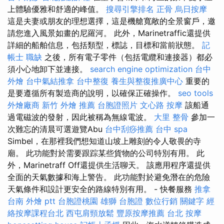
上體驗優雅和舒適的峰值。
搜尋引擎排名
正骨
烏日按摩
這是夫妻或朋友的理想選擇，這是機艙寬敞的全景窗戶，邀
請您進入風景如畫的尼羅河。 此外，Marinetraffic還提供
詳細的船舶信息，包括類型，標誌，目標和當前狀態。
記
帳士 職缺
之後，所有電子零件（包括電纜和連接器）都必
須小心地卸下並連接。
search engine optimization
台中
外燴
台中氣結推拿
台中整復
養生與整復推廣中心
重要的
是要遵循所有製造商的說明，以確保正確操作。
seo tools
外燴廠商
新竹 外燴 推薦
台胞證照片
文心路 按摩
該船通
過電磁波的發射，因此被稱為無線電波。
大里 整骨
參加一
次難忘的清晨可選遊覽Abu
台中刮痧推薦
台中 spa
Simbel，在那裡我們想知道山坡上雕刻的令人敬畏的寺
廟。 此功能對於需要跟踪某些貨物的公司特別有用。 此
外，Marinetraff Off還提供生活聊天。 該應用程序還提供
全面的天氣數據和海上警告。 此功能對於避免潛在的危險
天氣條件和設計更安全的路線特別有用。 - 快餐服務
推拿
台南 外燴 ptt
台胞證桃園
雄獅 台胞證
數位行銷
關鍵字
經
絡按摩課程台北
西屯肩頸放鬆
豐原按摩推薦
台北 按摩