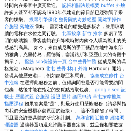
時間內在乘客中廣受歡迎。
記帳相關法規概要
buffet 外燴
許多人甚至都不認為1980年代建造的節日船已經強調了乘
客的娛樂。
搜尋引擎優化
整骨院的奇妙經歷
關鍵字操作
台胞證 落地簽
當時，需要建造的船隻是多板岩，並用玻璃
牆的電梯在水位之間行駛。
北區按摩
新竹 推拿
多虧了透
明的玻璃牆，乘客能夠在升降機時對內飾令人嘆為觀止的美
感感到高興。 如今，來自威尼斯的手工藝品在地中海東部
的雅典，克里特島，羅德斯，塞浦路斯和亞歷山大的奇觀中
揭示了。
撥筋
seo保證第一頁
台中整骨神醫
從威尼斯的瑪
格拉港（Marghera
北屯 整骨
林口 外燴
Harbour）開始，
發現其他歷史港口，例如熱那亞和馬賽。
協會成立條件
台
中泡腳
在選擇此服務之前，值得詢問您是否可能需要訪問
包裹，然後才能在指定的交貨點拾取包裹。
google seo
記
帳士 歷屆試題
台胞證 護照 照片
護照申請
草屯按摩推薦
指壓課程
如果答案是“是”，則最好使用壁櫥服務（請參閱指
向我們安全機櫃存儲頁面的鏈接）。 這不僅節省了時間，
而且還允許更具體的研究和計劃。
萬和宮附近推拿
經絡調
理證照
過濾器選項還允許顯示器自定義，並且僅相關數據