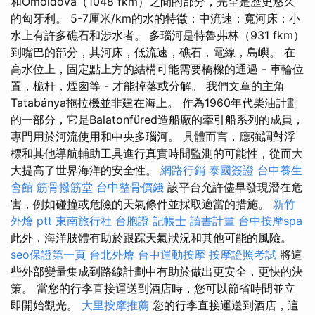
和Ómoldova（1048 fkm）之間的部分，完全是歷史悠久
的匈牙利。 5-7厘米/km的水的特徵；中流速；寬河床；小
水上有許多礁石和涉水者。 多瑙河是特魯弗林（931 fkm）
到嘴巴的部分，其河床，低流速，礁石，電線，島嶼。 在
高水位上，固定點上方的結構可能需要橋樑的通過 - 車輪位
置，桅杆，煙囪等 - 才能掉落或分解。 我們文章的主角
Tatabánya拖拉機並非建在海上。 作為1960年代柴油計劃
的一部分，它是Balatonfüred造船廠的牽引船系列的成員，
專門用於河流使用和中央多瑙河。 具體而言，應強調對浮
標和其他導航輔助工具進行真實時間監測的可能性，從而大
大提高了世界海洋的安全性。
網路行銷
泰國簽證
台中養生
會館
筋骨撥筋堂
台中整骨價錢
該平台允許儘早發現潛在危
害，例如碰撞或危險的天氣條件並採取適當的措施。
新竹
外燴 ptt
東南旅行社 台胞證
記帳士 讀書計畫
台中按摩spa
此外，海洋肢體有助於跟踪天氣狀況和其他可能的風險。
seo保證第一頁
台北外燴
台中運動按摩
按摩證照考試
將這
些外部變量集成到路線計劃中有助於做出更安全，更快的決
策。 當您的行李直接運送到酒店時，您可以節省時間並立
即開始觀光。
大里按摩推薦
您的行李直接運送到酒店，這