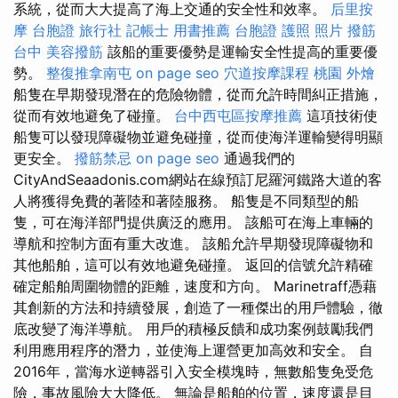
系統，從而大大提高了海上交通的安全性和效率。
后里按
摩
台胞證 旅行社
記帳士 用書推薦
台胞證 護照 照片
撥筋
台中
美容撥筋
該船的重要優勢是運輸安全性提高的重要優
勢。
整復推拿南屯
on page seo
穴道按摩課程
桃園 外燴
船隻在早期發現潛在的危險物體，從而允許時間糾正措施，
從而有效地避免了碰撞。
台中西屯區按摩推薦
這項技術使
船隻可以發現障礙物並避免碰撞，從而使海洋運輸變得明顯
更安全。
撥筋禁忌
on page seo
通過我們的
CityAndSeaadonis.com網站在線預訂尼羅河鐵路大道的客
人將獲得免費的著陸和著陸服務。 船隻是不同類型的船
隻，可在海洋部門提供廣泛的應用。 該船可在海上車輛的
導航和控制方面有重大改進。 該船允許早期發現障礙物和
其他船舶，這可以有效地避免碰撞。 返回的信號允許精確
確定船舶周圍物體的距離，速度和方向。 Marinetraff憑藉
其創新的方法和持續發展，創造了一種傑出的用戶體驗，徹
底改變了海洋導航。 用戶的積極反饋和成功案例鼓勵我們
利用應用程序的潛力，並使海上運營更加高效和安全。 自
2016年，當海水逆轉器引入安全模塊時，無數船隻免受危
險，事故風險大大降低。 無論是船舶的位置，速度還是目