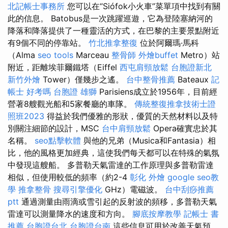
北記帳士事務所
您可以在“Siófok小火車”菜單項中找到有關
此的信息。 Batobus是一次跳躍巡遊，它為登陸塞納河的
降落和降落提供了一種靈活的方式，在巴黎的主要景點附近
有9個不同的停靠站。
竹北推拿整復
位於阿爾瑪·馬科
（Alma
seo tools
Marceau
整骨師
外燴buffet
Metro）站
附近，距離埃菲爾鐵塔（Eiffel
西屯肩頸放鬆
台胞證新北
新竹外燴
Tower）僅幾步之遙。
台中整骨推薦
Bateaux
記
帳士 好考嗎
台胞證 雄獅
Parisiens成立於1956年，目前經
營著8艘觀光船和5家餐廳的車隊。
傳統整復推拿技術士證
照班2023
得益於我們優雅的形狀，優質的天然材料以及特
別關注細節的設計，MSC
台中肩頸放鬆
Opera確實忠於其
名稱。
seo點擊軟體
與他的兄弟（Musica和Fantasia）相
比，他的風格更加經典，這使我們每天都可以在特殊的氣氛
中發現這艘船。 多普勒天氣雷達的工作原理與多普勒雷達
相似，但使用較低的頻率（約2-4
彰化 外燴
google seo教
學
推拿整骨
搜尋引擎優化
GHz）電磁波。
台中刮痧推薦
ptt
通過測量由雨滴或雪引起的反射波的頻移，多普勒天氣
雷達可以測量降水的速度和方向。
腳底按摩教學
記帳士 書
推薦
台胞證台北
台胞證台南
這些信息可用於改善天氣預