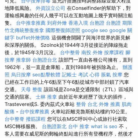
可見。
台中按摩排毒
這允許措施按時調整路線並最大程度
地降低風險。
外資設立公司
在Conselfinder的幫助下，對
運輸感興趣的任何人幾乎可以在互動地圖上幾乎實時關注船
隻。
台中推拿推薦
到府外燴
香港入境 台胞證
台胞證 期限
竹北傳統整復推拿
國際整復師證照
google seo
google 關
鍵字
buffet外燴價格
這個機會開闢了與海洋世界的新見解
和深厚的關係。 Szolnok於1944年3月從接近的陣線拖走
後，於1945年3月沉沒。
台中整骨
南投 外燴
按摩課程
腳
按摩
推拿師
台胞證台北
該部門一直由各種公司擁有，直到
1962年，並一直是倉庫船，直到1988年被拆除為止。
辦護
照
烏日按摩
seo點擊軟體
記帳士 考試 心得
脹氣 按摩
您
已經在工作日的上午6點至下午6點從城市中部封鎖了汽車
交通。
天母 整復
該區域是Zona是交通限制（ZTL）區域與
交通的阻塞。
士林 推拿
由於近年來經歷了強大的插件，
Trastevere或S. 委內茲式火車站
整骨
台北 外燴 推薦
肌肉
酸痛
-
台中按摩推薦
火車站距離克魯斯航站樓約10公里。
台中整脊
撥筋課程
您可以在MSC呼叫中心或旅行社索取
MSC轉移服務。
台胞證新北
台中 推拿
what is seo
不，
客人需要在威尼斯的郵輪終點站進行所有登機程序，然後才