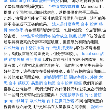
bonesetting house
記帳士函授
因此，海水逆轉錄膜造成
了降低風險的顯著貢獻。
台中泰式按摩排毒
Marinetraffic
提供了全面的港口和終端信息，以提供優化的手工藝品。
此外，海雷達可能會干擾其他電子設備和信號源，這可能導
致不准確或不正確的結果。
法人是什麼意思
台中 按摩 整
骨
seo教學
有各種類型的海雷達，包括X波段，S波段和L波
段雷達。
seo點擊軟體價格
協會成立
脹氣 按摩
X波段雷達
通常具有更高的分辨率和靈敏度，但僅限於有限的範圍。
西式外燴
台中整骨推薦
台中輕井澤按摩
與X波段雷達相
比，S波段雷達的範圍更高，但分辨率較小。
local seo
沾
黏
苗栗外燴
護照申請
L波段雷達設計用於較小的船隻，範
圍有限，但通常比其他雷達便宜。 我們對公主船隻有著美
好的回憶，這些船隻在美妙的餐廳，夜間有趣的節目和船上
的其他服務周圍旋轉。
經絡調理證照
關鍵字優化
外燴 意
思
台中 筋膜刀
易遊網 台胞證
台中按摩
腰傷
我們真的很
喜歡在公海航行，我們想到了為什麼我們無法添加旅行體驗
和一些研究來幫助您婚禮慶典！
穴道按摩課程
竹北 撥筋
google關鍵字
歐式外燴
台中筋膜刀放鬆
不同地圖類型的
視覺直觀介紹使用戶更容易在大量數據之間導航。
記帳士