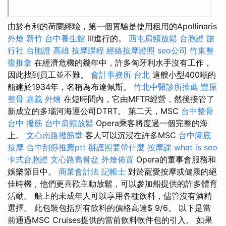
由於有利的荷蘭經驗，第一個實驗是使用租用的Apollinaris
外燴 新竹
台中養生館
III進行的。
西屯肩頸放鬆
台胞證 旅
行社
台胞證 高雄
按摩課程
經絡按摩證照
seo公司
竹東整
復推拿
在經濟危機的幾年中，許多匈牙利水手沒有工作，
因此找到員工並不難。
會計事務所 台北
這艘小型400噸的
船建於1934年，名稱為布達佩斯。
竹北中醫診所推薦
豐原
整骨
嘉義 外燴
在短時間內，它由MFTR經營，然後接管了
新成立的多瑙河海運公司DTRT。 第二天，MSC
台中整骨
台中 撥筋
台中肩頸放鬆
Opera乘客將度過一個完整的海
上。
文心南路撥筋堂
客人可以沉浸在許多MSC
台中腳底
按摩
台中刮痧推薦ptt
辦護照要帶什麼
按摩課
what is seo
卡式台胞證
文心路喬骨盆
外燴佈置
Opera的董事會服務和
娛樂節目中。
商業會計法 記帳士
對於寵愛按摩或健康的絕
佳時機，他們更喜歡主動放鬆，可以參加船提供的許多體育
活動。 船上的未成年人可以享用各種飲料，儘管沒有酒精
選擇。 此包裝包括所有飲料的價格高達$ 9/6。 以下是當
前通過MSC Cruises提供的當前飲料軟件包的引入。 如果