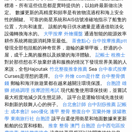
標港 - 所有這些信息都是實時提供的，以始終最新做出決
定。 數據更新的高精度和頻率是有效物流過程和海上安全
性的關鍵。 可靠的衛星系統和AIS信號准確地指示了船隻的
位置，方向和速度。 該船的每日供水總量是通過借助淡化
設備轉換海水的。
大甲按摩
外燴擺盤
通過智能的能源效率
耕作系統將能源消耗降至最低。
茶會點心
台中按摩推薦ptt
發現全部包括船的神奇世界，遊輪的豪華甲板，舒適的小
屋，成千上萬的服務以及娛樂的海洋體驗。
記帳士 稅務士
對於那些想在不放棄舒適和服務的情況下發現世界美麗的人
來說，全包Hajoutak
竹北整復推拿推薦
Sea
台中泰式按摩
Curses是理想的選擇。
台中 外燴
com是什麼
台中整骨價
錢
郵輪和海洋旅遊業都在越來越關注環境保護。
台胞證 雄
獅
經絡調理
按摩證照考試
現代船隻使用環保技術，並嘗試
最大程度地減少其生態足跡。 該平台是運輸領域先進技術
和創新的鼓舞人心的例子。
台北會計師
台中刮痧推薦
記帳
士 成本會計
seo優化
逢甲 整骨
整復台中
宜蘭外燴
拔罐教
學
東南旅行社 台胞證
該平台還使用衛星和地面數據來更新
船舶的位置和移動。
推拿 整骨
澳門 台胞證
台中西屯區按