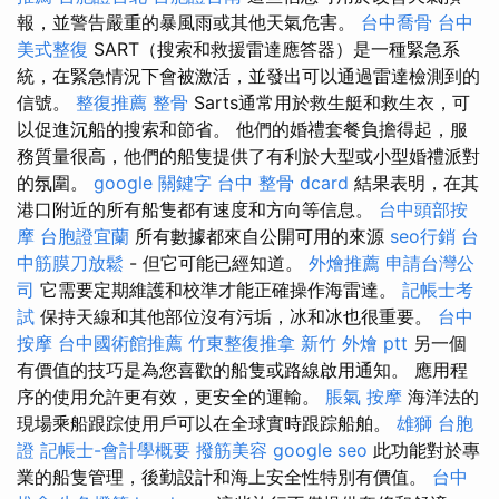
報，並警告嚴重的暴風雨或其他天氣危害。
台中喬骨
台中
美式整復
SART（搜索和救援雷達應答器）是一種緊急系
統，在緊急情況下會被激活，並發出可以通過雷達檢測​​到的
信號。
整復推薦
整骨
Sarts通常用於救生艇和救生衣，可
以促進沉船的搜索和節省。 他們的婚禮套餐負擔得起，服
務質量很高，他們的船隻提供了有利於大型或小型婚禮派對
的氛圍。
google 關鍵字
台中 整骨 dcard
結果表明，在其
港口附近的所有船隻都有速度和方向等信息。
台中頭部按
摩
台胞證宜蘭
所有數據都來自公開可用的來源
seo行銷
台
中筋膜刀放鬆
- 但它可能已經知道。
外燴推薦
申請台灣公
司
它需要定期維護和校準才能正確操作海雷達。
記帳士考
試
保持天線和其他部位沒有污垢，冰和冰也很重要。
台中
按摩
台中國術館推薦
竹東整復推拿
新竹 外燴 ptt
另一個
有價值的技巧是為您喜歡的船隻或路線啟用通知。 應用程
序的使用允許更有效，更安全的運輸。
脹氣 按摩
海洋法的
現場乘船跟踪使用戶可以在全球實時跟踪船舶。
雄獅 台胞
證
記帳士-會計學概要
撥筋美容
google seo
此功能對於專
業的船隻管理，後勤設計和海上安全性特別有價值。
台中