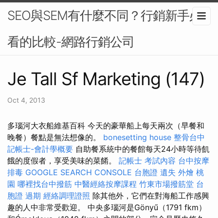
SEO與SEM有什麼不同？行銷新手必
看的比較-網路行銷公司
Je Tall Sf Marketing (147)
Oct 4, 2013
多瑙河大衣船維基百科 今天的豪華船上每天兩次（早餐和
晚餐）餐點是無法想像的。
bonesetting house
整骨台中
記帳士-會計學概要
自助餐系統中的餐館每天24小時等待飢
餓的度假者，享受美味的菜餚。
記帳士 考試內容
台中按摩
排毒
GOOGLE SEARCH CONSOLE
台胞證 遺失
外燴 桃
園
哪裡找台中撥筋
中醫經絡按摩課程
竹東市場撥筋堂
台
胞證 過期
經絡調理證照
除其他外，它們在對海船工作感興
趣的人中非常受歡迎。 中央多瑙河是Gönyű（1791 fkm）