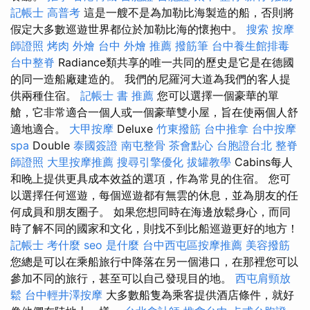
記帳士 高普考
這是一艘不是為加勒比海製造的船，否則將
假定大多數巡遊世界都位於加勒比海的懷抱中。
搜索
按摩
師證照
烤肉 外燴
台中 外燴 推薦
撥筋筆
台中養生館排毒
台中整脊
Radiance類共享的唯一共同的歷史是它是在德國
的同一造船廠建造的。 我們的尼羅河大道為我們的客人提
供兩種住宿。
記帳士 書 推薦
您可以選擇一個豪華的單
艙，它非常適合一個人或一個豪華雙小屋，旨在使兩個人舒
適地適合。
大甲按摩
Deluxe
竹東撥筋
台中推拿
台中按摩
spa
Double
泰國簽證
南屯整骨
茶會點心
台胞證台北
整脊
師證照
大里按摩推薦
搜尋引擎優化
拔罐教學
Cabins每人
和晚上提供更具成本效益的選項，作為常見的住宿。 您可
以選擇任何巡遊，每個巡遊都有無雲的休息，並為朋友的任
何成員和朋友圈子。 如果您想同時在海邊放鬆身心，而同
時了解不同的國家和文化，則找不到比船巡遊更好的地方！
記帳士 考什麼
seo 是什麼
台中西屯區按摩推薦
美容撥筋
您總是可以在乘船旅行中降落在另一個港口，在那裡您可以
參加不同的旅行，甚至可以自己發現目的地。
西屯肩頸放
鬆
台中輕井澤按摩
大多數船隻為乘客提供酒店條件，就好