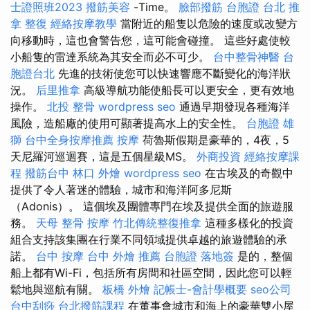
士證照班2023
撥筋美容
-Time。
臉部撥筋
台胞證 台北
推
拿 整復
經絡按摩教學
當附近的船隻以危險的速度或改變方
向移動時，這也會警告您，這可能會碰撞。 這些好處使較
小船隻的雷達系統為其安全而必不可少。
台中整骨神醫
台
胞證台北
先進的技術使您可以快速響應不斷變化的海洋狀
況。
后里推拿
高級導航功能使船長可以更安全，更有效地
操作。
北投 整骨
wordpress seo
通過早期發現各種海洋
風險，造船廠的使用可顯著提高水上的安全性。
台胞證 雄
獅
台中全身按摩推薦
按摩
荷魯斯假期是豪華的，4夜，5
天尼羅河巡迴賽，這是五個星級MS。
外商投資
經絡按摩課
程
撥筋台中
林口 外燴
wordpress seo
在古埃及的奇觀中
提供了令人著迷的體驗，城市和海洋阿多尼斯
（Adonis）。 這個埃及團體專門在埃及提供全面的旅遊服
務。
天母 整骨
按摩
竹北傳統整復推拿
這種多樣化的投資
組合支持該集團在行業不同領域提供卓越的旅遊體驗的承
諾。
台中 按摩
台中 外燴 推薦
台胞證 落地簽
是的，整個
船上都有Wi-Fi，包括所有房間和社區空間，因此您可以輕
鬆地與巡航有關。
板橋 外燴
記帳士-會計學概要
seo公司
台中刮痧
台北撥筋課程
在董事會城市和海上的豪華雙小屋