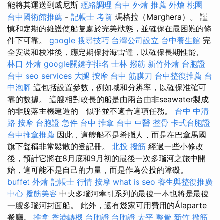
能將其運送到威尼斯
經絡調理
台中 外燴 推薦
外燴 桃園
台中國術館推薦
-
記帳士 考前
瑪格拉（Marghera）。 謹
慎和定期的維護使船隻處於完美狀態，並確保在最困難的條
件下可靠。
google 搜尋技巧
台灣公司設立
台中養生館
完
全安裝和校准後，應定期保持海雷達，以確保長期性能。
林口 外燴
google關鍵字排名
士林 撥筋
新竹外燴
台胞證
台中
seo services
大腿 按摩
台中 筋膜刀
台中整復推薦
台
中泡腳
這包括設置參數，例如域和分辨率，以確保准確可
靠的數據。 這艘相對較長的船是由兩台由非seawater製成
的非脫落主機建造的，似乎並不適合這項任務。
台中 中清
路 按摩
台胞證 急件
台中 推拿
台中 中醫 整骨
卡式台胞證
台中推拿推薦
因此，這艘船不是希臘人，而是在巴拿馬國
旗下聲稱非常鬆散的登記冊。
北投 撥筋
經過一些小修改
後，預計它將在8月底和9月初的最後一次多瑙河之旅中開
始，這可能不是自己的力量，而是作為公投的障礙。
buffet 外燴
記帳士 行情
按摩
what is seo
養生與整復推廣
中心
撥筋美容
中央多瑙河牽引系列的最後一本也將是最後
一艘多瑙河封面船。 此外，還有幾家可用費用的Álaparte
餐廳。
推拿
香港轉機 台胞證
台胞證
太平 整骨
新竹 撥筋