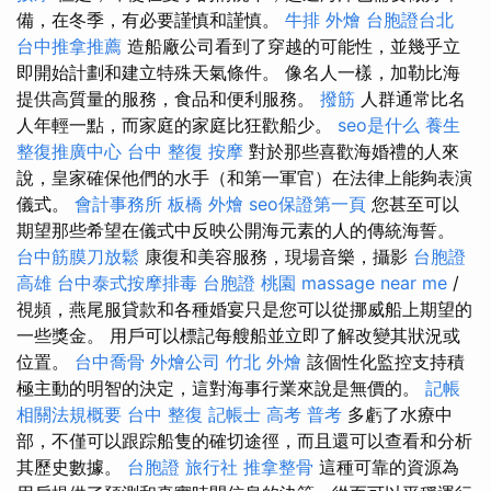
備，在冬季，有必要謹慎和謹慎。
牛排 外燴
台胞證台北
台中推拿推薦
造船廠公司看到了穿越的可能性，並幾乎立
即開始計劃和建立特殊天氣條件。 像名人一樣，加勒比海
提供高質量的服務，食品和便利服務。
撥筋
人群通常比名
人年輕一點，而家庭的家庭比狂歡船少。
seo是什么
養生
整復推廣中心
台中 整復
按摩
對於那些喜歡海婚禮的人來
說，皇家確保他們的水手（和第一軍官）在法律上能夠表演
儀式。
會計事務所
板橋 外燴
seo保證第一頁
您甚至可以
期望那些希望在儀式中反映公開海元素的人的傳統海誓。
台中筋膜刀放鬆
康復和美容服務，現場音樂，攝影
台胞證
高雄
台中泰式按摩排毒
台胞證 桃園
massage near me
/
視頻，燕尾服貸款和各種婚宴只是您可以從挪威船上期望的
一些獎金。 用戶可以標記每艘船並立即了解改變其狀況或
位置。
台中喬骨
外燴公司
竹北 外燴
該個性化監控支持積
極主動的明智的決定，這對海事行業來說是無價的。
記帳
相關法規概要
台中 整復
記帳士 高考 普考
多虧了水療中
部，不僅可以跟踪船隻的確切途徑，而且還可以查看和分析
其歷史數據。
台胞證 旅行社
推拿整骨
這種可靠的資源為