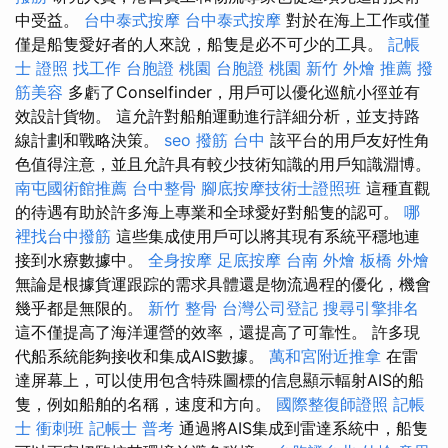
中受益。
台中泰式按摩
台中泰式按摩
對於在海上工作或僅
僅是船隻愛好者的人來說，船隻是必不可少的工具。
記帳
士 證照 找工作
台胞證 桃園
台胞證 桃園
新竹 外燴 推薦
撥
筋美容
多虧了Conselfinder，用戶可以優化巡航小徑並有
效設計貨物。 這允許對船舶運動進行詳細分析，並支持路
線計劃和戰略決策。
seo
撥筋 台中
該平台的用戶友好性角
色值得注意，並且允許具有較少技術知識的用戶知識淵博。
南屯國術館推薦
台中整骨
腳底按摩技術士證照班
這種直觀
的待遇有助於許多海上專業和全球愛好對船隻的認可。
哪
裡找台中撥筋
這些集成使用戶可以將其現有系統平穩地連
接到水療數據中。
全身按摩
足底按摩
台南 外燴
板橋 外燴
無論是根據貨運跟踪的需求具體還是物流過程的優化，機會
幾乎都是無限的。
新竹 整骨
台灣公司登記
搜尋引擎排名
這不僅提高了海洋運營的效率，還提高了可靠性。 許多現
代船系統能夠接收和集成AIS數據。
萬和宮附近推拿
在雷
達屏幕上，可以使用包含特殊圖標的信息顯示輻射AIS的船
隻，例如船舶的名稱，速度和方向。
國際整復師證照
記帳
士 衝刺班
記帳士 普考
通過將AIS集成到雷達系統中，船隻