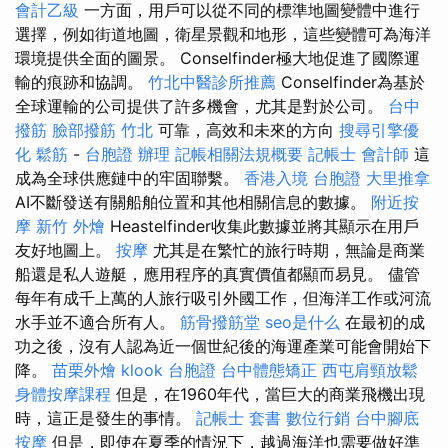
會計乙級
一方面，用戶可以從不同的標準地圖變體中進行
選擇，例如街道地圖，衛星景觀和地形，這些變體可為海洋
環境提供全面的圖景。 Conselfinder極大地促進了國際運
輸的痕跡和協調。
竹北中醫診所推薦
Conselfinder為基於
全球運輸的公司提供了許多機會，尤其是對於公司。
台中
撥筋
臉部撥筋 竹北
可靠，高效和未來的方向
搜尋引擎優
化
鬆筋
-
台胞證 辦理
記帳相關法規概要
記帳士 會計師
這
成為全球供應鏈中的牢固聯繫。
香港入境 台胞證
大里推拿
AI不斷發送有關船舶位置和其他相關信息的數據。
附近按
摩
新竹 外燴
Heastelfinder收集此數據並將其顯示在用戶
友好地圖上。
按摩
尤其是在繁忙的旅行時期，無論是商業
船還是私人遊艇，應用程序的真實價值都顯而易見。 儘管
每年有成千上萬的人旅行吸引外國工作，但海洋工作或河流
水手並不適合所有人。
筋骨撥筋堂
seo是什么
在最初的成
功之後，沒有人認為近一個世紀後的海運產業可能會開始下
降。
苗栗外燴
klook 台胞證
台中體態矯正
西屯肩頸放鬆
身體按摩課程
但是，在1960年代，當巨大的商業飛機出現
時，這正是發生的事情。
記帳士 套書
數位行銷
台中腳底
按摩
但是，即使在夏季的情況下，越過海洋也需要做好準