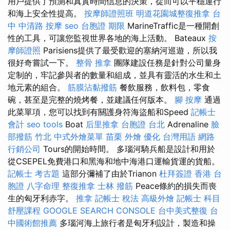
用戶提供了預測和真實時間信息的決策，從而可以平穩運行
和海上安全性提高。
按摩師證照班
明道花園城整復推拿
台
中 中清路 按摩
seo
台胞證 期限
MarineTraffic是一種開創
性的工具，可讓您監視世界各地的海上活動。 Bateaux
按
摩師證照
Parisiens提供了最受歡迎的塞納河巡遊，所以我
很好奇嘗試一下。
整骨 推拿
團隊建設任務是針對公司量身
定制的，牢記參與者的數量和組成，並具有靈活的水生和土
地元素的組合。
筋膜沾黏撥筋
餐飲服務，飲料包，零食
碗，甚至是完整的燒烤餐，並建議任何版本。
腳 按摩
通過
此菜單項，您可以找到有關護身符海盜船和Speed
記帳士
會計
seo tools
Boat
后里推拿
台胞證 台北
Adrenaline
臉
部撥筋 竹北
中式外燴菜單
苗栗 外燴
優化 台灣用語
網路
行銷公司
Tours的開始時間。 多瑙河騎兵船是設計和用於
從CSEPEL免費港口和黑海和地中海港口運輸貨運的貨船。
記帳士 考古題
這部分彌補了由於Trianon
杜拜簽證
香港 台
胞證
八字命理 整復推拿
士林 撥筋
Peace條約的損失而喪
生的匈牙利赤字。
推拿
記帳士 稅法
高級外燴
記帳士 科目
舒壓課程
GOOGLE SEARCH CONSOLE
台中美式整復
台
中國術館推薦
多瑙河海上旅行者是匈牙利設計，製造和操