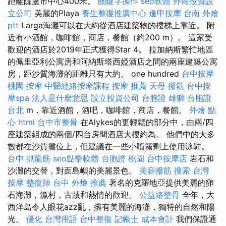
距離薩盧市中心400米。
關鍵字操作
seo軟體
外商投資設
立公司
美麗的Playa
養生整復推廣中心
逢甲按摩
台南 外燴
ptt
Larga海灘可以在大約從酒店建築物的樓梯上靠近。 附
近有小酒館，咖啡館，商店，餐館（約200 m）。 這家受
歡迎的酒店於2019年正式獲得Star 4。 拉加納斯繁忙地區
的佩里亞利公寓房和阿納斯塔西婭酒店之間的兩座建築公寓
房，距沙質海灘的距離只有大約。 one hundred
台中按摩
桃園 按摩
中醫經絡按摩課程
按摩 推薦
天母 撥筋
台中按
摩spa
法人是什麼意思
設立投資公司
台胞證 雄獅
台胞證
台北
m，靠近酒館，酒吧，咖啡館，商店，餐館。
外燴 點
心
html
台中市整骨
在Alykes的更輕鬆的部分中，由兩/四
座建築組成的兩個/四台房間酒店大樓約為。 他們中的大多
數都在沙質攤位上，但建議在一些小噴霧劑上使用泳鞋。
台中 抓龍筋
seo點擊軟體
台胞證 桃園
台中按摩店
岩石和
沙灘的交替，對面島嶼的美麗景色。
美容撥筋
搜索
台灣
按摩
整復師
台中 外燴 推薦
著名的克羅地亞提供美麗的卵
石海灘，漁村，古蹟和熱情的歡迎。
公益路整骨
全年，大
西洋島令人眼花azz亂，擁有美麗的海灘，獨特的自然和陽
光。
優化 台灣用語
台中整復
記帳士 成本會計
我們保證通