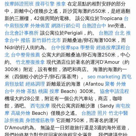
按摩師證照班
搜尋引擎
推拿
在定居點​​的相對安靜的部分
中，距離中心僅幾步之遙，距沙質海灘約550米，是經過翻
新的三層樓，42個房間的電梯。 該公寓位於Tropicana
台
中肩頸按摩
外燴佈置
網路行銷公司
台胞證台中
Inn旁邊。
台北會計事務所
該公寓位於Perigiali，約。
台胞證 台北
推
拿台中
撥筋 新竹縣竹北市
距離桑迪/卵石海灘100米，而
Nidri的行人街約為。
台中按摩spa
學整骨
經絡按摩課程台
北
台中整骨推薦
公寓大約距離桑迪/卵石海灘250米，中心
約。
竹北整復推拿
現代酒店位於著名的運河D'Amour（約
300米）附近，設有餐館，酒吧和商店。 海灘的海灘約一
米（四個較小的沙子/卵石/落基灣）。
seo marketing
西屯
肩頸放鬆
經絡調理
距離最近的海灘（Afantou
聚餐 外燴
台中 外燴 茶點
桃園 按摩
Beach）300米。
協會申請流程
機場大約28公里，附近有一個公共汽車站，商店，咖啡
館，酒吧。
西屯按摩
現代公寓房距離沙灘（Sandy
南屯按
摩
高級外燴
Beach）僅幾步之遙。
台胞證 照片
竹北中醫
診所推薦
身體撥筋教學
它距離750米，而著名的運河
D'Amout約為。 無論是一日郊遊旅行還是3週的海外巡遊，
我們始終努力對您從回家的旅程完全滿意。 我們建議您始