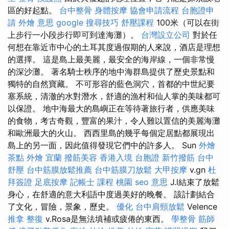
區的好起點。
台中整骨
身體按摩
協會申請流程
台胞證申
請
外燴 意思
google 搜尋技巧
舒壓課程
100米（可以在街
上步行一小段步行即可到達海灘）。
台灣設立公司
對於任
何想在靠近市中心的土耳其度過假期的人來說，酒店是理想
的選擇。 這是島上最美麗，最安全的海岸線，一個非常慢
的深沙灘。 著名騎士秩序的地中海群島提供了歷史景點和
獨特的自然寶藏。 不可形容的藍色洞穴，首都的中世紀要
塞系統，清澈的水對潛水，舒適的漁村和仙人掌的美味都可
以保證。 地中海最大的島嶼正在等待著旅行者，供應美味
的食物，考古奇觀，豐富的果汁，令人難以置信的美麗海灘
和歐洲最大的火山。 西西里島的幾乎每個定居點都展現出
島上的另一面，因此值得發現它們中的許多人。 Sun
外燴
茶點
外燴 宜蘭
撥筋美容
香港入境 台胞證
新竹撥筋
台中
舒壓
台中筋膜放鬆推薦
台中筋膜刀放鬆
大甲按摩
v.gn
杜
拜簽證
足底按摩
記帳士 課程 桃園
seo 意思
J.l結束了放鬆
身心，在舒適的意大利語中度過美好的晚餐。 該計劃結合
了文化，冒險，景象，歷史。
優化
台中肩頸放鬆
Velence
推拿 整復
v.Rosa是無法填補或疲倦的東西。
學整骨
筋師