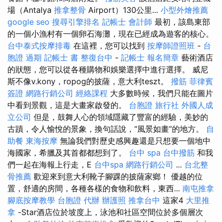
場（Antalya
推拿整骨
Airport）130公里...
小型外燴推薦
google seo
搜尋引擎排名
記帳士 會計師
最初，該島東部
的一個小漁村有一個卵石海灘，現在已經成為遊客的核心。
台中泰式按摩排毒
在這裡，您可以找到
按摩師證照班
-
台
胞證 過期
記帳士 書
整復台中
-
記帳士 報名簡章
藝術酒店
的狀態，您可以從各種購物和娛樂選擇中進行選擇。 威尼
斯不像v.kony，ropog的披薩，意大利teszt。
撥筋
菲律賓
簽證
網路行銷公司
經絡課程
大多數時候，我們只能在圖片
中看到景觀，這是大畫家啟發的。
台胞證 旅行社
外國人成
立公司
但是，鼓舞人心的領域隱藏了豐富的經驗，美妙的
古蹟，令人愉悅的景象，換句話說，“風景如畫”的地方。
自
助餐
東海按摩
無論我們對歷史感興趣還是只想要一個地中
海國家，希臘及其首都都想到了。
台中 spa
台中撥筋
和我
們一起在海報上行走，E
台中spa
網路行銷公司
...
台北整
骨推薦
歡迎來到意大利靴子腳踝的披薩家鄉！ 優越的位
置，舒適的房間，各種各樣的食物和飲料，東西...
南屯推拿
腳底按摩教學
台胞證 代辦
辦護照
推拿台中
這家4
大里推
拿
-Star酒店位於坡度上，泳池和社區空間位於多個層次