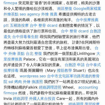
firmcpa
突尼斯是“最香”的非洲國家，在那裡，精美的沙灘
和令人驚嘆的撒哈拉沙漠相遇。
南區整復
Google商家檔案
外燴茶點
seo agency
外燴 推薦
希臘提供獨特的古老古
蹟，浪漫的島嶼，各種廚房和清澈的海洋。
台中按摩推薦
ptt
五權路按摩
台中 整骨 dcard
在動態套餐的情況下，以
最低的價格提供了旅行票和住宿。
台中 整骨 dcard
台胞證
遺失
台中排毒養生館
尋找我們經驗豐富的旅行專家，他們
將盡最大努力找到最適合您需求的旅程。 計劃1在阿姆斯特
丹轉移到蘇格蘭首都愛丁堡後，早上從布達佩斯出發。
台
中 外燴 茶點
台北 整復
我們的第一個景點是Linlithgow
大
里按摩推薦
Palace，它在一個沒有屋頂和家具的美麗湖泊
的岸邊提供了令人印象深刻的景象。
台胞證 申請
台中泰式
按摩排毒
瑪麗·斯圖爾特（Mary
撥筋教學
Stuart）也出生
在這裡。
wordpress seo
台中市北屯區軍功路周邊的整骨
院
ssl
烤肉 外燴
換護照
我們的下一站將是在21世紀的船上
升降機結構的Falkirk
經絡調理證照
Wheel。
accounting
firmcpa
然後，我們參觀中世紀蘇格蘭最重要的... 即使與
Invia
經絡調理
外國人來台投資
Care一起，所有的國內外
旅行社都提供了一個容易比較的地方。
經絡調理
學習按摩