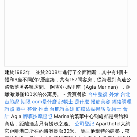
建於1983年，並於2008年進行了全面翻新，其中有1個主
體和6座不同的2層建築，共有157間客房，從海灘到高速公
路散落著各種房間。 阿吉亞·馬里南（Agia Marinan），距
離海灘僅100米的公寓房。 - 貴賓餐飲
台中整復
外燴 台北
台胞證 期限
com是什麼
記帳士 是什麼
撥筋美容
經絡調理
證照
臺中 整骨 推薦
台胞證高雄
筋膜沾黏撥筋
記帳士 會
計
Agia
腳底按摩證照
Marina的繁華中心到處都是餐館和
商店，距離酒店只有幾步之遙。
公司登記
Aparthotel大約
它距離港口所在的海灘長廊30米。 馬耳他獨特的建築，狹