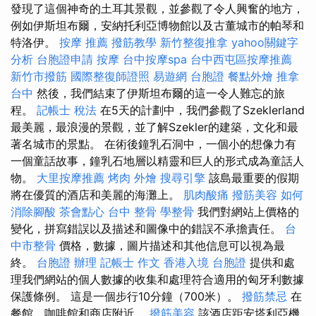
發現了這個神奇的土耳其景觀，並參觀了令人興奮的地方，
例如伊斯坦布爾，安納托利亞博物館以及古董城市的帕琴和
特洛伊。
按摩 推薦
撥筋教學
新竹整復推拿
yahoo關鍵字
分析
台胞證申請
按摩
台中按摩spa
台中西屯區按摩推薦
新竹市撥筋
國際整復師證照
易遊網 台胞證
餐點外燴
推拿
台中
然後，我們結束了伊斯坦布爾的這一令人難忘的旅
程。
記帳士 稅法
在5天的計劃中，我們參觀了Szeklerland
最美麗，最浪漫的景觀，並了解Szekler的建築，文化和最
著名城市的景點。 在術後鐘乳石洞中，一個小的想像力有
一個童話故事，鐘乳石地層以精靈和巨人的形式成為童話人
物。
大里按摩推薦
烤肉 外燴
搜尋引擎
該島最重要的假期
將在優質的酒店和美麗的海灘上。
肌肉酸痛
撥筋美容
如何
消除腳酸
茶會點心
台中 整骨
學整骨
我們對網站上價格的
變化，拼寫錯誤以及描述和圖像中的錯誤不承擔責任。
台
中市整骨
價格，數據，圖片描述和其他信息可以視為最
終。
台胞證 辦理
記帳士 作文
香港入境 台胞證
提供和處
理我們網站的個人數據的收集和處理符合適用的匈牙利數據
保護條例。 這是一個步行10分鐘（700米）。
撥筋禁忌
在
餐館，咖啡館和商店附近。
撥筋美容
該酒店距安塔利亞機