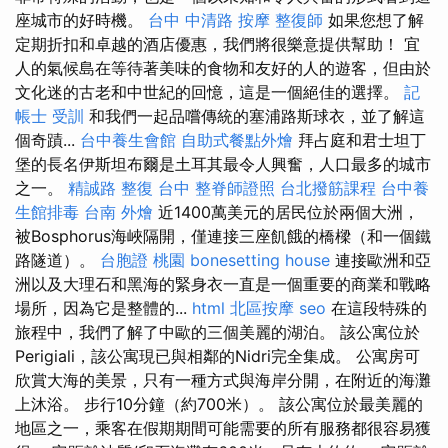
座城市的好時機。
台中 中清路 按摩
整復師
如果您想了解
定期折扣和卓越的酒店優惠，我們將很樂意提供幫助！ 宜
人的氣候島在等待著美味的食物和友好的人的遊客，但由於
文化迷的古老和中世紀的回憶，這是一個絕佳的選擇。
記
帳士 受訓
和我們一起品嚐傳統的塞浦路斯球衣，並了解這
個奇蹟...
台中養生會館
自助式餐點外燴
拜占庭和君士坦丁
堡的長名伊斯坦布爾是土耳其最令人興奮，人口最多的城市
之一。
精誠路 整復 台中
整脊師證照
台北撥筋課程
台中養
生館排毒
台南 外燴
近1400萬美元的居民位於兩個大洲，
被Bosphorus海峽隔開，僅連接三座飢餓的橋樑（和一個鐵
路隧道）。
台胞證 桃園
bonesetting house
連接歐洲和亞
洲以及大理石和黑海的緊身衣一直是一個重要的商業和戰略
場所，因為它是整體的...
html
北區按摩
seo
在這段特殊的
旅程中，我們了解了中歐的三個美麗的湖泊。 該公寓位於
Perigiali，該公寓現已與相鄰的Nidri完全集成。 公寓房可
欣賞大海的美景，只​​有一種方式與海岸分開，在附近的海灘
上沐浴。 步行10分鐘（約700米）。 該公寓位於最美麗的
地區之一，乘客在假期期間可能需要的所有服務都很容易獲