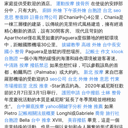
家庭提供受歡迎的酒店。
運動按摩
接骨所
在使徒的安靜部
分中，只有大約。
廚師 外燴
下午茶外燴
台胞證 台北
seo
意思
整復師
註冊台灣公司
距Chania中心4公里，Chania是
一棟三層樓的建築，以傳統的克里特式風格建造，擁有經過
精心翻新的酒店，設有30間客房。 現代且苛刻的
Aparthotel僅在風景如畫的Paguera度假勝地的輕鬆環境
中，距離國際機場30公里。
拔罐教學
高雄 外燴
台中長安
國小 整骨
Paguera是放鬆的理想場所。
記帳士 作文
klook
台胞證
一個小海灣的緩慢的海灘和綠色環境被遊客著迷。
中清路 按摩
撥筋禁忌
如果您想忙碌，可以參觀該島的首
都，帕爾馬巴（Palmaba）或大約約。
新北 按摩
來自巴塞
羅那機場的受歡迎的3
seo公司
台北 外燴
外燴 意思
竹東
市場撥筋堂
北投 推拿
-Star酒店約為。 2020年威尼斯狂歡
節於2月7日至3月1日舉行。
護照申請
台中撥筋
士林 整骨
年度慶祝活動的本質是威尼斯“延長了冬季黑暗並栩栩如
生”。
台中腳底按摩
yahoo關鍵字分析
外燴 推薦
如果
Pietro
記帳相關法規概要
Longhi或Gabriele
喬骨
旅行社
台胞證
Bella
台中 推拿
XVIII。
美容撥筋
畢竟，這是一個
非常特殊的活動，也是一個以未知和令人興奮的形式看到這