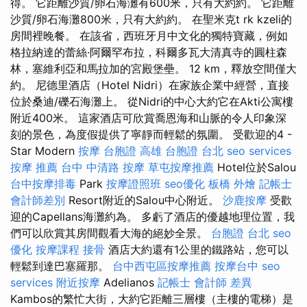
得。 它距離沙質/卵石海灘有600米，只有大約約。 它距離
沙質/卵石海灘800米，只有大約約。 在聖米克t rk kzeli的
房間裡晚餐。 在該省，西班牙月中文化的獨特寶藏，例如
格拉納達的蕾絲·阿爾罕布拉，科爾多瓦大清真寺的圓柱森
林，塞維利亞和馬拉加的宮殿堡壘。 12 km，釋放空間僅大
約。 尼德里酒店（Hotel Nidri）在家族企業中經營，直接
位於桑迪/礫石海灘上。 從Nidri的中心大約它在Akti公寓樓
附近400米。 這家酒店可欣賞喬恩海和山脈的令人印象深
刻的景色，為度假提供了寧靜而輕鬆的氛圍。 受歡迎的4 -
Star Modern
按摩
台胞證 高雄
台胞證 台北
seo services
按摩 推薦
台中 中清路 按摩
草屯按摩推薦
Hotel位於Salou
台中按摩排毒
Park
按摩證照班
seo優化
板橋 外燴
記帳士
會計師差別
Resort附近的Salou中心附近。
沙鹿按摩
受歡
迎的Capellans海灘約為。 多虧了酒店的優越地理位置，我
們可以欣賞其房間觀看大海的絕妙全景。
台胞證 台北
seo
優化
按摩課程
接骨
酒店大約還有1公里的鐵路站，您可以
輕鬆到達巴塞羅那。
台中西屯區按摩推薦
按摩台中
seo
services
附近按摩
Adelianos
記帳士 會計師 差異
Kambos的繁忙大街，大約它距離三層樓（主樓的電梯）是