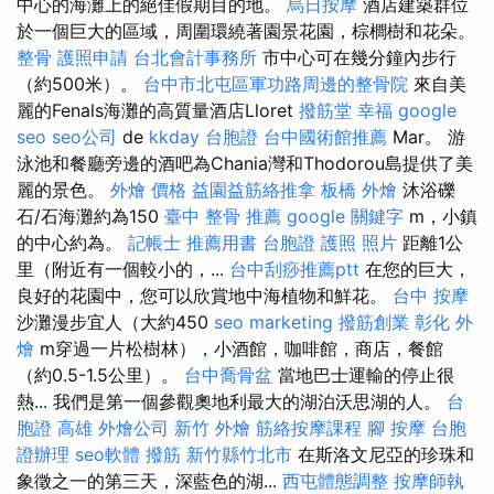
中心的海灘上的絕佳假期目的地。
烏日按摩
酒店建築群位
於一個巨大的區域，周圍環繞著園景花園，棕櫚樹和花朵。
整骨
護照申請
台北會計事務所
市中心可在幾分鐘內步行
（約500米）。
台中市北屯區軍功路周邊的整骨院
來自美
麗的Fenals海灘的高質量酒店Lloret
撥筋堂 幸福
google
seo
seo公司
de
kkday 台胞證
台中國術館推薦
Mar。 游
泳池和餐廳旁邊的酒吧為Chania灣和Thodorou島提供了美
麗的景色。
外燴 價格
益園益筋絡推拿
板橋 外燴
沐浴礫
石/石海灘約為150
臺中 整骨 推薦
google 關鍵字
m，小鎮
的中心約為。
記帳士 推薦用書
台胞證 護照 照片
距離1公
里（附近有一個較小的，...
台中刮痧推薦ptt
在您的巨大，
良好的花園中，您可以欣賞地中海植物和鮮花。
台中 按摩
沙灘漫步宜人（大約450
seo marketing
撥筋創業
彰化 外
燴
m穿過一片松樹林），小酒館，咖啡館，商店，餐館
（約0.5-1.5公里）。
台中喬骨盆
當地巴士運輸的停止很
熱... 我們是第一個參觀奧地利最大的湖泊沃思湖的人。
台
胞證 高雄
外燴公司
新竹 外燴
筋絡按摩課程
腳 按摩
台胞
證辦理
seo軟體
撥筋 新竹縣竹北市
在斯洛文尼亞的珍珠和
象徵之一的第三天，深藍色的湖...
西屯體態調整
按摩師執