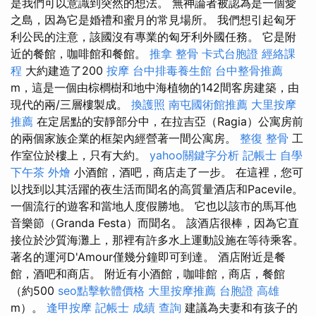
是我們可以意識到突然的想法。 無神論者被認為是一個愛
之島，因為它是婚禮和蜜月的常見場所。 我們想引起匈牙
利公民的注意，該國沒有專業的匈牙利外國任務。 它是附
近的餐館，咖啡館和餐館。
推拿 整骨
卡式台胞證
經絡課
程
大約建造了200
按摩
台中排毒養生館
台中整骨推薦
m，這是一個由棕櫚樹和地中海植物的142間客房建築，由
現代的兩/三層樓製成。
換護照
南屯國術館推薦
大里按摩
推薦
在定居點​​的安靜部分中，在拉吉亞（Ragia）公寓房前
的兩個家族企業的框架內經營著一間公寓房。
整復 整骨
工
作室位於樓上，只有大約。
yahoo關鍵字分析
記帳士 自學
下午茶 外燴
小酒館，酒吧，商店走了一步。 在這裡，您可
以找到以其活躍的夜生活而聞名的高質量酒店和Pacevile。
一個流行的遊客和當地人度假勝地。 它也以該市的馬耳他
音樂節（Granda Festa）而聞名。 該酒店很棒，因為它直
接位於沙質海灘上，那裡有許多水上運動設施在等待乘客。
著名的運河D'Amour僅幾分鐘即可到達。 酒店附近是餐
館，酒吧和商店。 附近有小酒館，咖啡館，商店，餐館
（約500
seo點擊軟體價格
大里按摩推薦
台胞證 高雄
m）。
逢甲按摩
記帳士 成績 查詢
建議為夫妻和有孩子的