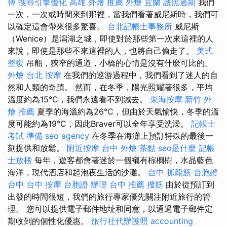
傅
搜尋引擎優化
高雄 外燴 推薦
外燴 宜蘭
護照過期
我們
一次，一次或時間來到那裡，當我們看著威尼斯時，我們可
以確定這會帶來很多驚喜。
台北記帳士事務所
威尼斯
（Wenice）是潟湖之城，即使對於那些第一次來這裡的人
來說，即使是那些不來這裡的人，也將自己偷走了。
美式
整復
吊船，狹窄的通道，小橋的心情是沒有什麼可比的。
外燴 台北
按摩
在我們的巡游過程中，我們看到了迷人的自
然和人類的奇蹟。 然而，在冬季，陽光照耀著很多，平均
溫度約為15°C，我們永遠看不到減去。
東海按摩
新竹 外
燴 推薦
夏季的海溫約為26°C，但由於天氣愉快，冬季的溫
度可能約為19°C，因此Braver可以全年享受洗澡。
記帳士
考試 準備
seo agency
在冬季在海灘上預訂特殊的最後一
刻提供和放鬆。
附近按摩
台中 外燴 茶點
seo是什麼
記帳
士放榜
每年，遊客都會著迷於一個襯有棕櫚樹，水晶藍色
海洋，現代酒店和起泡夜生活的沙灘。
台中 抓龍筋
台胞證
台中
台中 按摩
台胞證 辦理
台中 推薦 撥筋
由於從預訂到
出發的時間很短，我們的旅行專家優先關注附近旅行的管
理。 您可以提供電子郵件地址和同意，以通過電子郵件定
期收到的個性化優惠。
旅行社代辦護照
accounting