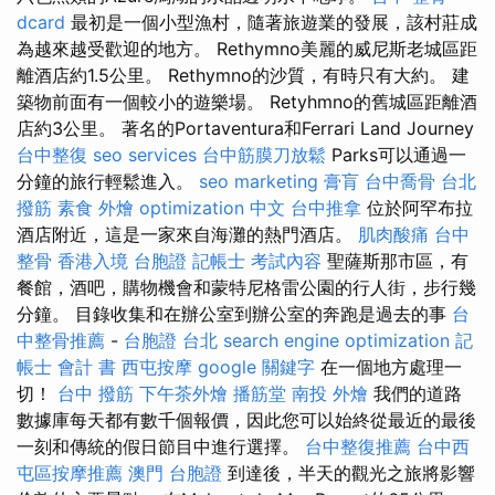
dcard
最初是一個小型漁村，隨著旅遊業的發展，該村莊成
為越來越受歡迎的地方。 Rethymno美麗的威尼斯老城區距
離酒店約1.5公里。 Rethymno的沙質，有時只有大約。 建
築物前面有一個較小的遊樂場。 Retyhmno的舊城區距離酒
店約3公里。 著名的Portaventura和Ferrari Land Journey
台中整復
seo services
台中筋膜刀放鬆
Parks可以通過一
分鐘的旅行輕鬆進入。
seo marketing
膏肓
台中喬骨
台北
撥筋
素食 外燴
optimization 中文
台中推拿
位於阿罕布拉
酒店附近，這是一家來自海灘的熱門酒店。
肌肉酸痛
台中
整骨
香港入境 台胞證
記帳士 考試內容
聖薩斯那市區，有
餐館，酒吧，購物機會和蒙特尼格雷公園的行人街，步行幾
分鐘。 目錄收集和在辦公室到辦公室的奔跑是過去的事
台
中整骨推薦
-
台胞證 台北
search engine optimization
記
帳士 會計 書
西屯按摩
google 關鍵字
在一個地方處理一
切！
台中 撥筋
下午茶外燴
播筋堂
南投 外燴
我們的道路
數據庫每天都有數千個報價，因此您可以始終從最近的最後
一刻和傳統的假日節目中進行選擇。
台中整復推薦
台中西
屯區按摩推薦
澳門 台胞證
到達後，半天的觀光之旅將影響