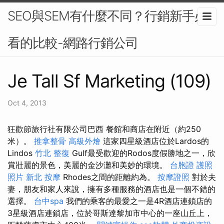
SEO與SEM有什麼不同？行銷新手必
看的比較-網路行銷公司
Je Tall Sf Marketing (109)
Oct 4, 2013
狂歡節旅行社有限公司巴西 餐館和商店在附近（約250
米）。
推拿整骨
高級外燴
這家四星級酒店位於Lardos的
Lindos
竹北 整復
Gulf最受歡迎的Rodos度假勝地之一，欣
賞壯麗的景色，美麗的金沙灘和美妙的環境。
台胞證 護照
照片
新北 按摩
Rhodes之間的距離約為。
按摩證照
對於夫
妻，朋友和家人來說，擁有多種服務的酒店也是一個不錯的
選擇。
台中spa
我們的乘客的最愛之一是4R酒店連鎖店的
3星級酒店連鎖店，位於哥斯達黎加市中心的一座山丘上，