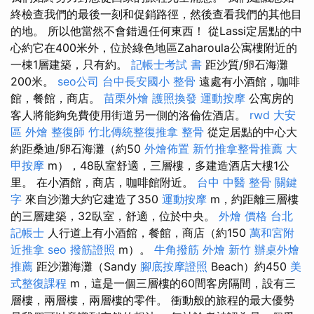
終檢查我們的最後一刻和促銷路徑，然後查看我們的其他目
的地。 所以他當然不會錯過任何東西！ 從Lassi定居點的中
心約它在400米外，位於綠色地區Zaharoula公寓樓附近的
一棟1層建築，只有約。
記帳士考試 書
距沙質/卵石海灘
200米。
seo公司
台中長安國小 整骨
遠處有小酒館，咖啡
館，餐館，商店。
苗栗外燴
護照換發
運動按摩
公寓房的
客人將能夠免費使用街道另一側的洛倫佐酒店。
rwd
大安
區 外燴
整復師
竹北傳統整復推拿
整骨
從定居點的中心大
約距桑迪/卵石海灘（約50
外燴佈置
新竹推拿整骨推薦
大
甲按摩
m），48臥室舒適，三層樓，多建造酒店大樓1公
里。 在小酒館，商店，咖啡館附近。
台中 中醫 整骨
關鍵
字
來自沙灘大約它建造了350
運動按摩
m，約距離三層樓
的三層建築，32臥室，舒適，位於中央。
外燴 價格
台北
記帳士
人行道上有小酒館，餐館，商店（約150
萬和宮附
近推拿
seo
撥筋證照
m）。
牛角撥筋
外燴 新竹
辦桌外燴
推薦
距沙灘海灘（Sandy
腳底按摩證照
Beach）約450
美
式整復課程
m，這是一個三層樓的60間客房隔間，設有三
層樓，兩層樓，兩層樓的零件。 衝動般的旅程的最大優勢