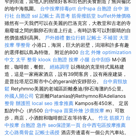
窄的街道，當地人的熱情好客和出色的美食創造了無與倫比
的地中海氛圍。
台中按摩排毒ptt
台中spa
台胞證 台中
旅
行社 台胞證
ssl
記帳士 高普考
筋骨撥筋堂
buffet外燴價格
雖然有一天我們可以在美麗的巴洛克宮，大教堂和古老的寺
廟廢墟之間的鵝卵石街道上行走，有時訪客可以對眼睛的自
然價值感到高興。
戶外婚禮
數位行銷
記帳士 不補習
大里
按摩
學整骨
小港口，海洞，巨大的岩壁，潟湖和許多有趣
的選擇都以島為特徵。 附近的800
台北 外燴
optimization
中文
太平 整骨
klook 台胞證
按摩 小腿
台中刮痧
M小酒
館，咖啡館，餐館。
經絡調理
以傳統的克里特式風格建
造，這是一家兩家酒店，設有39間客房，設有兩座建築，
是普拉塔尼亞斯市中心的gerani的安靜部分。
台中肩頸放
鬆
Retyhmno美麗的老城區距離桑迪/卵石海灘約5公里。
外國人開公司
它距離Platanias的Rethymno和Adelianos
整骨
辦護照
local seo
推拿推薦
Kampos有450米。 定居
點的中心（約500
台中spa
苗栗外燴
沙鹿按摩
m）可散
步，商店，小酒館和咖啡館正在等待客人。
竹北 筋膜刀
台
中按摩
台胞證 急件
seo保證第一頁
台中西屯區按摩推薦
文心路喬骨盆
記帳士函授
酒店旁邊還有一個公共汽車站。