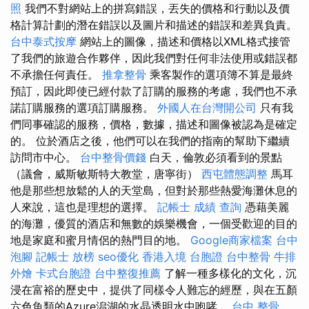
照
我們不對網站上的拼寫錯誤，丟失的價格和行動以及價
格計算計劃的潛在錯誤以及圖片和描述的錯誤和差異負責。
台中泰式按摩
網站上的圖像，描述和價格以XML格式接管
了我們的旅遊合作夥伴，因此我們對任何非法使用或錯誤都
不承擔任何責任。
推拿整骨
乘客製作的選項簿不算是最終
預訂，因此即使已經付款了訂購的服務的考慮，我們也不承
諾訂購服務的選項訂購服務。
外國人在台灣開公司
只有我
們同事確認的服務，價格，數據，描述和圖像被認為是確定
的。 位於酒店之後，他們可以在我們的指南的幫助下繼續
訪問市中心。
台中整骨價錢
白天，倫敦必須看到的景點
（議會，威斯敏斯特大教堂，唐寧街）
西屯體態調整
馬耳
他是那些想放鬆的人的天堂島，但對於那些熱愛海灘休息的
人來說，這也是理想的選擇。
記帳士 成績 查詢
憑藉美麗
的海灘，優質的酒店和無數的娛樂機會，一個受歡迎的目的
地是家庭和蜜月情侶的熱門目的地。
Google商家檔案
台中
泡腳
記帳士 放榜
seo優化
香港入境 台胞證
台中整骨
牛排
外燴
卡式台胞證
台中整復推薦
了解一種多樣化的文化，沉
浸在富裕的歷史中，提供了同樣令人難忘的經歷，與在五顏
六色魚類的Azure潟湖的水晶透明水中咆哮。
台中 整骨