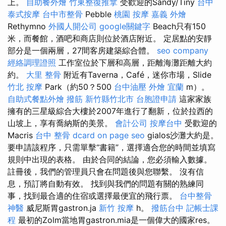
上。
自助餐外燴
竹東整復推拿
受歡迎的Sandy/Tiny
台中
泰式按摩
台中市整骨
Pebble
桃園 按摩
嘉義 外燴
Rethymno
外國人開公司
google關鍵字
Beach只有150
米，而餐館，酒吧和商店則位於酒店附近。 定居點的安靜
部分是一個兩層，27間客房建築綜合體。
seo company
經絡調理證照
工作室位於下層和高層，距離海灘距離大約
約。
大里 整骨
附近有Taverna，Café，迷你市場，Slide
竹北 按摩
Park（約50？500
台中油壓
外燴 宜蘭
m）。
自助式餐點外燴
撥筋 新竹縣竹北市
台胞證申請
這家家族
擁有的三星級綜合大樓於2007年進行了翻新，位於拉西的
山坡上，享有喬納斯的美景。
會計公司
按摩台中
受歡迎的
Macris
台中 整骨 dcard
on page seo
gialos沙灘大約是。
要申請該程序，只需單擊“書籍”，選擇適合您的時間並填寫
規則中出現的表格。 由於合同的結論，您必須輸入數據。
註冊後，我們的管理員只會在問題後與您聯繫。 沒有信
息，預訂將自動有效。 找到與我們的問題有關的熟練同
事，找到最合適的住宿或選擇最便宜的飛行票。
台中整骨
神醫
威尼斯胃gastron.ja
新竹 按摩
h。
撥筋台中
記帳士課
程
最初的Zolm當地胃gastron.mia是一個偉大的國家res。