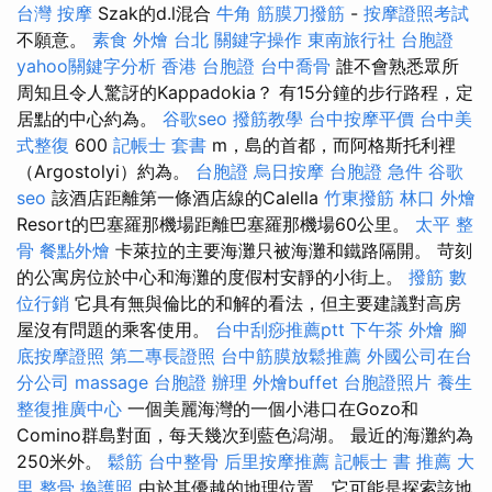
台灣 按摩
Szak的d.l混合
牛角 筋膜刀撥筋
-
按摩證照考試
不願意。
素食 外燴 台北
關鍵字操作
東南旅行社 台胞證
yahoo關鍵字分析
香港 台胞證
台中喬骨
誰不會熟悉眾所
周知且令人驚訝的Kappadokia？ 有15分鐘的步行路程，定
居點的中心約為。
谷歌seo
撥筋教學
台中按摩平價
台中美
式整復
600
記帳士 套書
m，島的首都，而阿格斯托利裡
（Argostolyi）約為。
台胞證
烏日按摩
台胞證 急件
谷歌
seo
該酒店距離第一條酒店線的Calella
竹東撥筋
林口 外燴
Resort的巴塞羅那機場距離巴塞羅那機場60公里。
太平 整
骨
餐點外燴
卡萊拉的主要海灘只被海灘和鐵路隔開。 苛刻
的公寓房位於中心和海灘的度假村安靜的小街上。
撥筋
數
位行銷
它具有無與倫比的和解的看法，但主要建議對高房
屋沒有問題的乘客使用。
台中刮痧推薦ptt
下午茶 外燴
腳
底按摩證照
第二專長證照
台中筋膜放鬆推薦
外國公司在台
分公司
massage
台胞證 辦理
外燴buffet
台胞證照片
養生
整復推廣中心
一個美麗海灣的一個小港口在Gozo和
Comino群島對面，每天幾次到藍色潟湖。 最近的海灘約為
250米外。
鬆筋
台中整骨
后里按摩推薦
記帳士 書 推薦
大
里 整骨
換護照
由於其優越的地理位置，它可能是探索該地