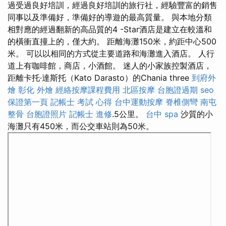
過受過良好培訓，經過良好培訓的旅行社，經驗豐富的銷售
同事以及準備好，準備好的導遊的最高質量。 與本地分類
相對應的經過翻新的高品質的4 -Star酒店是建立在較溫和
的橫衝直撞上的，僅大約。 距離海灘150米，約距中心500
米。 可以以相同的方式從主要道路和海灘進入酒店。 人行
道上有咖啡館，商店，小酒館。 迷人的小家族控製酒店，
距離卡托·達斯托（Kato Darasto）的Chania three
到府外
燴
彰化 外燴
經絡按摩課程費用
北區按摩
台胞證過期
seo
保證第一頁
記帳士 考試 心得
台中運動按摩
脊椎側彎
南屯
整骨
台胞證照片
記帳士 進修
.5公里。
台中 spa
沙質的小
海灘只有450米，而公交車站則為50米。