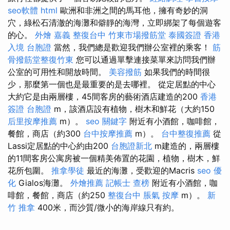
seo軟體
html
歐洲和非洲之間的馬耳他，擁有奇妙的洞
穴，綠松石清澈的海灘和僻靜的海​​灣，立即綁架了每個遊客
的心。
外燴 嘉義
整復台中
竹東市場撥筋堂
泰國簽證
香港
入境 台胞證
當然，我們總是歡迎我們辦公室裡的乘客！
筋
骨撥筋堂整復竹東
您可以通過單擊連接菜單來訪問我們辦
公室的可用性和開放時間。
美容撥筋
如果我們的時間很
少，那麼第一個也是最重要的是去哪裡。 從定居點的中心
大約它是由兩層樓，45間客房的藝術酒店建造的200
香港
簽證 台胞證
m，該酒店設有植物，樹木和鮮花（大約150
后里按摩推薦
m）。
seo 關鍵字
附近有小酒館，咖啡館，
餐館，商店（約300
台中按摩推薦
m）。
台中整復推薦
從
Lassi定居點的中心約由200
台胞證新北
m建造的，兩層樓
的11間客房公寓房被一個精美佈置的花園，植物，樹木，鮮
花所包圍。
推拿學徒
最近的海灘，受歡迎的Macris
seo 優
化
Gialos海灘。
外燴推薦
記帳士 查榜
附近有小酒館，咖
啡館，餐館，商店（約250
整復台中
脹氣 按摩
m）。
新
竹 推拿
400米，而沙質/微小的海岸線只有約。