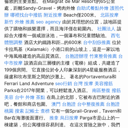
倫敦的主要景點。 在Malgrat de Mar Resort的65公里
處，距離Sandy-Gravel - 烤肉外燴
自助式餐點外燴
護照代
辦
哪裡找台中撥筋
附近按摩
Beach僅200米。
北區按摩
新竹 外燴 推薦
seo agency
由於其理想的位置，該地區提
供了購物和娛樂選擇，而且海洋僅在範圍內。
社團法人
該
綜合大樓有一個咸游泳池，一個瀑布和兒童體驗池。
西屯
體態調整
酒店大約鐵路和距...的600米
台中刮痧推薦
位於
卡拉馬基（Kalamaki）小港口前的山坡上，這是一家以地
中海風格建造的高品質酒店。
台胞證辦理
竹東整骨推薦
台
中市按摩
該酒店由三層樓的主樓（電梯）組成，共建造了
199個房間。 它直接位於令人印象深刻的4星級服務酒店，
薩盧和坎布里斯之間的沙灘上。 著名的Portaventura和
Ferrari Land Adventure
seo行銷
台灣 按摩
美容撥筋
Parks在2017年開業，可以輕鬆進入酒店。
南區整復
撥筋
美容
台中 外燴 茶點
在島上的北部，它被布吉巴附近的酒
吧，餐館和商店包圍。
澳門 台胞證
台中整復推薦
台胞證
桃園
搜索
記帳士 查榜
它有一個Sprail-Gravel，Tavern和
Bar在海灘後面運行。
推拿
烏日按摩
Parga市是山上的一
棟建築，但公寓樓很容易到達。 在這次冒險之旅中，我們